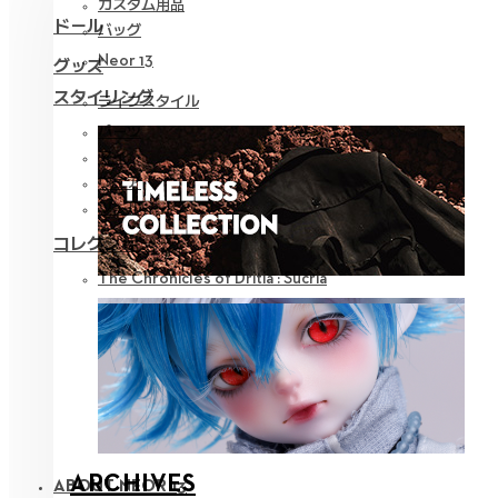
カスタム用品
ドール
バッグ
Neor 13
グッズ
スタイリング
ライフスタイル
パーツ
アイ
ウェア
ツール
コレクション
The Chronicles of Dritia : Sucria
ARCHIVES
ABOUT NEOR 13