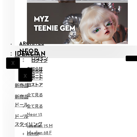
ARCHIVES
NEOR
IDEALIAN
ログイン
ログイン
X
お知らせ
お知らせ
X
サポート
X
サポート
旧ストア
新商品
全て見る
新商品
ドール
全て見る
Neor 13
ドール
スタイリング
Idealian 75 M
Idealian 68 F
パーツ