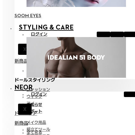
SOOM EYES
STYLING & CARE
ログイン
お知らせ
X
サポート
新商品
全て見る
ドールスタイリング
NEOR
ファッション
ログイン
ウィッグ
アイ
お知らせ
X
サポート
ドールケア
メイク用品
新商品
組立てツール
全て見る