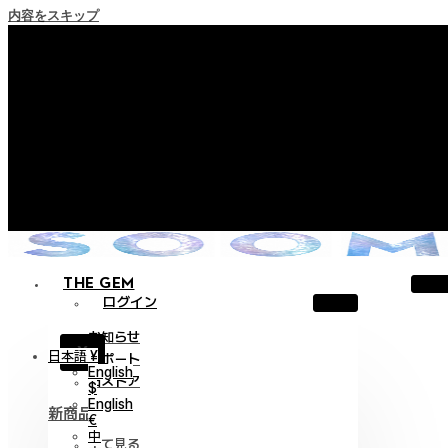
内容をスキップ
+ ポイント消滅ポリシー施行のご案内
+ 利用規約改正の事前案内（2026年6月13日施行）
+ NEW Nocturneパレードコレクションをご確認ください。
+ NEW Vestigeコレクションをご確認ください。
+ NEW Alterコレクションをご確認ください。
THE GEM
ログイン
お知らせ
X
日本語 ¥
サポート
English
旧ストア
$
English
新商品
€
中
全て見る