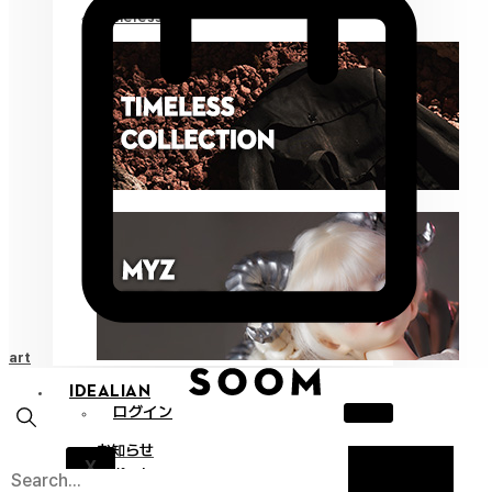
Timeless
Cart
IDEALIAN
ログイン
お知らせ
X
サポート