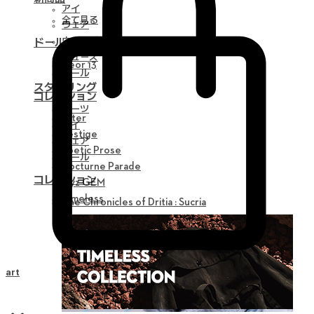
アイ
全て見る
ウェア
ウィッグ
ドール
シューズ
Neor 13
ツール
スタイリング
コレクション
パーツ
Alter
アイ
Vestige
ウェア
Poetic Prose
ツール
Nocturne Parade
コレクション
Myz GEM
Timeless
The Chronicles of Dritia : Sucria
Cart