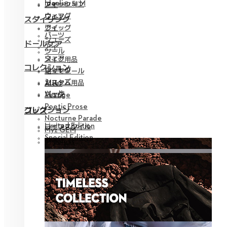
Idealian 51 M
ファッション
アイ
ウィッグ
ウェア
スタイリング
アイ
ウィッグ
パーツ
シューズ
ドールケア
アイ
ツール
ウェア
メイク用品
コレクション
ウィッグ
組立てツール
シューズ
カスタム用品
Alter
ツール
バッグ
Vestige
Poetic Prose
コレクション
グッズ
Nocturne Parade
Limited Edition
ライフスタイル
Myz GEM
Special Edition
Timeless