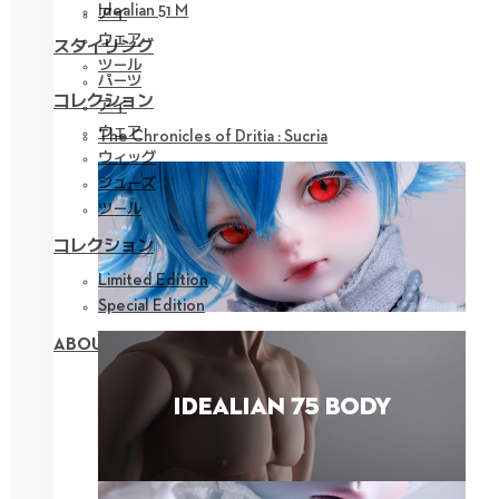
Idealian 51 M
アイ
ウェア
スタイリング
ツール
パーツ
コレクション
アイ
ウェア
The Chronicles of Dritia : Sucria
ウィッグ
シューズ
ツール
コレクション
Limited Edition
Special Edition
ABOUT NEOR 13