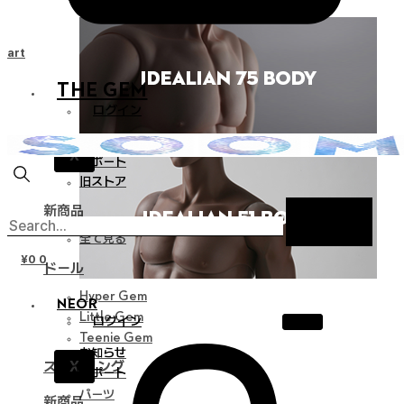
Cart
THE GEM
ログイン
お知らせ
X
サポート
旧ストア
新商品
全て見る
¥
0
0
ドール
Hyper Gem
NEOR
Little Gem
ログイン
Teenie Gem
お知らせ
X
スタイリング
サポート
パーツ
新商品