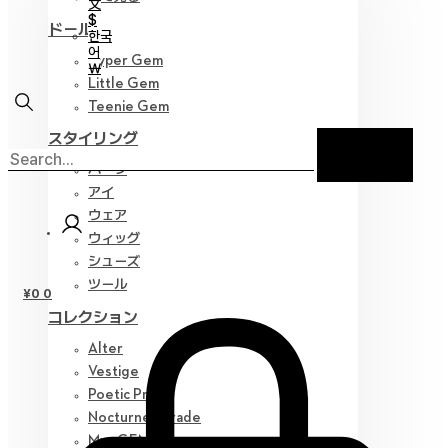
文
$
ドール
한국
어
Hyper Gem
￦
Little Gem
Teenie Gem
スタイリング
パーツ
アイ
ウェア
ウィッグ
シューズ
ツール
¥
0
0
コレクション
Alter
Vestige
Poetic Prose
Nocturne Parade
Myz GEM