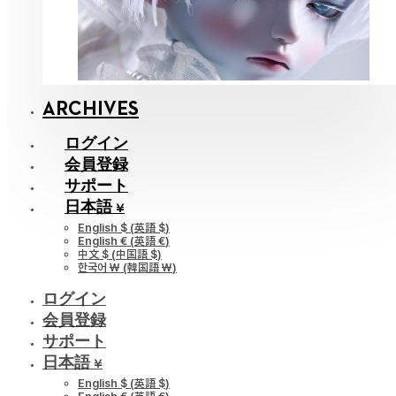
ARCHIVES
ログイン
会員登録
サポート
日本語 ¥
English $
(
英語 $
)
English €
(
英語 €
)
中文 $
(
中国語 $
)
한국어 ￦
(
韓国語 ￦
)
ログイン
会員登録
サポート
日本語 ¥
English $
(
英語 $
)