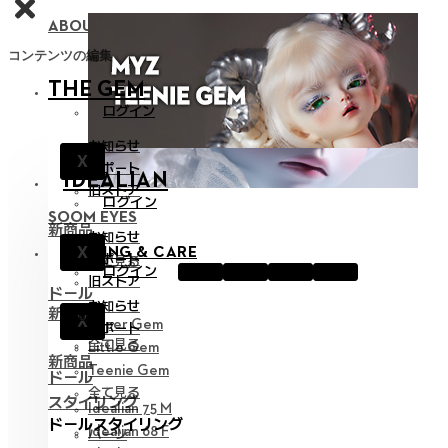
ABOUT NEOR 13
コンテンツの編集
THE GEM
ログイン
お知らせ
X
サポート
IDEALIAN
旧ストア
ログイン
SOOM EYES
新商品
お知らせ
X
STYLING & CARE
サポート
全て見る
ログイン
旧ストア
ドール
お知らせ
新商品
X
Hyper Gem
サポート
全て見る
Little Gem
新商品
Teenie Gem
ドール
全て見る
スタイリング
Idealian 75 M
ドールスタイリング
Idealian 68 F
パーツ