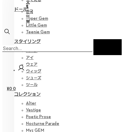
文
$
ドール
한국
어
Hyper Gem
￦
Little Gem
Teenie Gem
スタイリング
パーツ
アイ
ウェア
ウィッグ
シューズ
ツール
¥
0
0
コレクション
Alter
Vestige
Poetic Prose
Nocturne Parade
Myz GEM