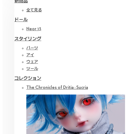
新商品
全て見る
ドール
Neor 13
スタイリング
パーツ
アイ
ウェア
ツール
コレクション
The Chronicles of Dritia : Sucria