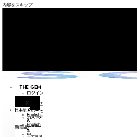
内容をスキップ
+ ポイント消滅ポリシー
+ 利用規約改正の事前案内（202
+ NEW Nocturneパレードコレ
+ NEW Vestigeコレクシ
+ NEW Alterコレクショ
THE GEM
ログイン
X
お知らせ
日本語 ¥
サポート
English
旧ストア
$
English
新商品
€
中
全て見る