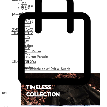
アイ
全て見る
ウェア
ウィッグ
ドール
シューズ
Neor 13
ツール
スタイリング
コレクション
パーツ
Alter
アイ
Vestige
ウェア
Poetic Prose
ツール
Nocturne Parade
コレクション
Myz GEM
Timeless
The Chronicles of Dritia : Sucria
Cart