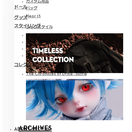
カスタム用品
ドール
バッグ
Neor 13
グッズ
スタイリング
ライフスタイル
パーツ
アイ
ウェア
ツール
コレクション
The Chronicles of Dritia : Sucria
ARCHIVES
ABOUT NEOR 13