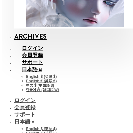
ARCHIVES
ログイン
会員登録
サポート
日本語 ¥
English $
(
英語 $
)
English €
(
英語 €
)
中文 $
(
中国語 $
)
한국어 ￦
(
韓国語 ￦
)
ログイン
会員登録
サポート
日本語 ¥
English $
(
英語 $
)