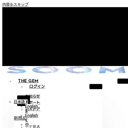
内容をスキップ
+ ポイント消滅ポリシー施行のご案内
+ 利用規約改正の事前案内（2026年6月13日施行）
+ NEW Nocturneパレードコレクションをご確認ください。
+ NEW Vestigeコレクションをご確認ください。
+ NEW Alterコレクションをご確認ください。
THE GEM
ログイン
お知らせ
X
日本語 ¥
サポート
English
旧ストア
$
English
新商品
€
中
全て見る