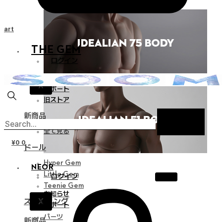
Cart
THE GEM
ログイン
お知らせ
X
サポート
旧ストア
新商品
全て見る
¥
0
0
ドール
Hyper Gem
NEOR
Little Gem
ログイン
Teenie Gem
お知らせ
X
スタイリング
サポート
パーツ
新商品