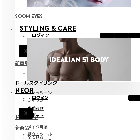
SOOM EYES
STYLING & CARE
ログイン
お知らせ
X
サポート
新商品
全て見る
ドールスタイリング
NEOR
ファッション
ログイン
ウィッグ
アイ
お知らせ
X
サポート
ドールケア
メイク用品
新商品
組立てツール
全て見る