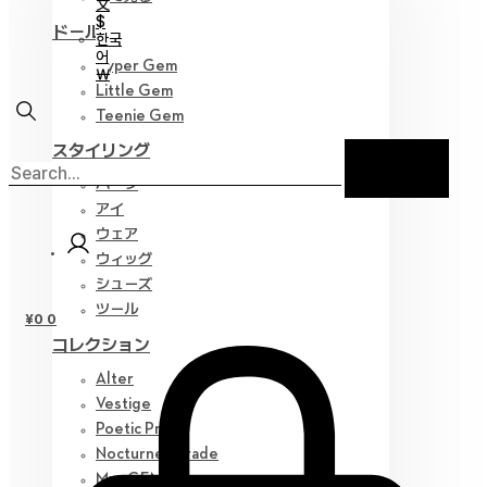
文
$
ドール
한국
어
Hyper Gem
￦
Little Gem
Teenie Gem
スタイリング
パーツ
アイ
ウェア
ウィッグ
シューズ
ツール
¥
0
0
コレクション
Alter
Vestige
Poetic Prose
Nocturne Parade
Myz GEM