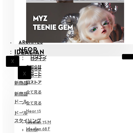
ARCHIVES
NEOR
IDEALIAN
ログイン
ログイン
X
お知らせ
お知らせ
X
サポート
X
サポート
旧ストア
新商品
全て見る
新商品
ドール
全て見る
Neor 13
ドール
スタイリング
Idealian 75 M
Idealian 68 F
パーツ