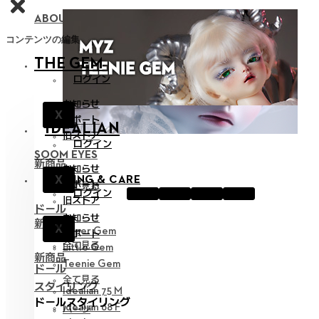
ABOUT NEOR 13
コンテンツの編集
THE GEM
ログイン
お知らせ
X
サポート
IDEALIAN
旧ストア
ログイン
SOOM EYES
新商品
お知らせ
X
STYLING & CARE
サポート
全て見る
ログイン
旧ストア
ドール
お知らせ
新商品
X
Hyper Gem
サポート
全て見る
Little Gem
新商品
Teenie Gem
ドール
全て見る
スタイリング
Idealian 75 M
ドールスタイリング
Idealian 68 F
パーツ