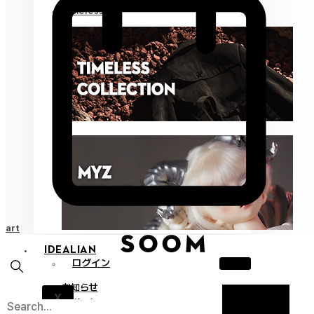
Timeless
Cart
IDEALIAN
ログイン
お知らせ
X
サポート