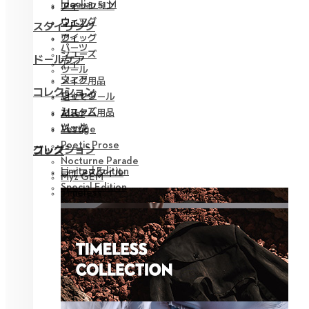
Idealian 51 M
ファッション
アイ
ウィッグ
ウェア
スタイリング
アイ
ウィッグ
パーツ
シューズ
ドールケア
アイ
ツール
ウェア
メイク用品
コレクション
ウィッグ
組立てツール
シューズ
カスタム用品
Alter
ツール
バッグ
Vestige
Poetic Prose
コレクション
グッズ
Nocturne Parade
Limited Edition
ライフスタイル
Myz GEM
Special Edition
Timeless