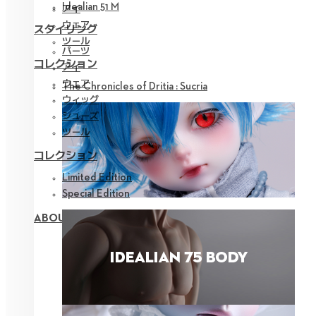
Idealian 51 M
アイ
ウェア
スタイリング
ツール
パーツ
コレクション
アイ
ウェア
The Chronicles of Dritia : Sucria
ウィッグ
シューズ
ツール
コレクション
Limited Edition
Special Edition
ABOUT NEOR 13