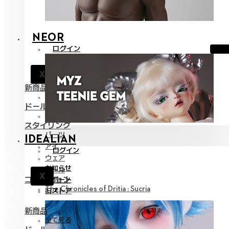
NEOR
ログイン
お知らせ
X
サポート
新商品
全て見る
ドール
Neor 13
スタイリング
パーツ
IDEALIAN
アイ
ログイン
ウェア
お知らせ
ツール
X
コレクション
サポート
The Chronicles of Dritia : Sucria
旧ストア
新商品
全て見る