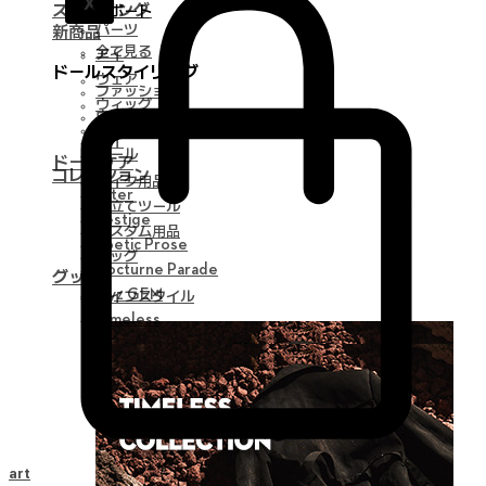
X
スタイリング
サポート
パーツ
新商品
全て見る
アイ
ドールスタイリング
ウェア
ファッション
ウィッグ
ウィッグ
シューズ
アイ
ツール
ドールケア
コレクション
メイク用品
Alter
組立てツール
Vestige
カスタム用品
Poetic Prose
バッグ
Nocturne Parade
グッズ
Myz GEM
ライフスタイル
Timeless
Cart