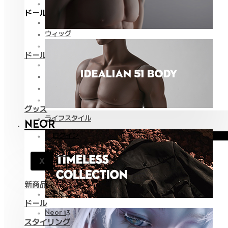
全て見る
ドールスタイリング
ファッション
ウィッグ
アイ
ドールケア
メイク用品
組立てツール
カスタム用品
バッグ
グッズ
ライフスタイル
NEOR
ログイン
お知らせ
X
サポート
新商品
全て見る
ドール
Neor 13
スタイリング