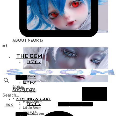
ABOUT NEOR 13
Cart
THE GEM
ログイン
お知らせ
X
サポート
旧ストア
新商品
SOOM EYES
全て見る
ドール
STYLING & CARE
Hyper Gem
ログイン
¥
0
0
Little Gem
お知らせ
Teenie Gem