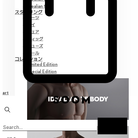
Idealian 51 M
スタイリング
パーツ
アイ
ウェア
ウィッグ
シューズ
ツール
コレクション
Limited Edition
Special Edition
Cart