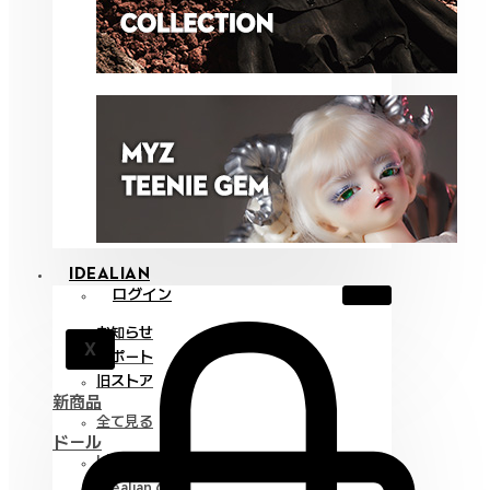
IDEALIAN
ログイン
お知らせ
X
サポート
旧ストア
新商品
全て見る
ドール
Idealian 75 M
Idealian 68 F