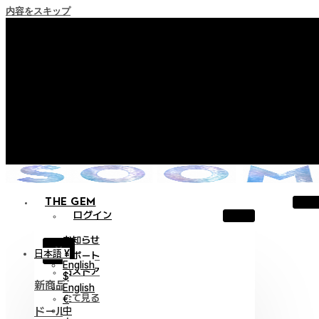
内容をスキップ
+ ポイント消滅ポリシー施行のご案内
+ 利用規約改正の事前案内（2026年6月13日施行）
+ NEW Nocturneパレードコレクションをご確認ください。
+ NEW Vestigeコレクションをご確認ください。
+ NEW Alterコレクションをご確認ください。
THE GEM
ログイン
お知らせ
X
日本語 ¥
サポート
English
旧ストア
$
新商品
English
全て見る
€
中
ドール