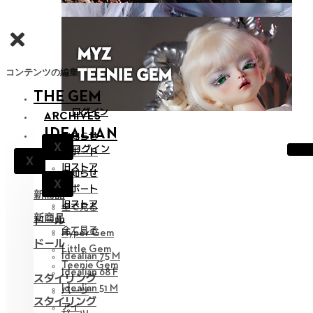
コンテンツの編集
THE GEM
ログイン
ARCHIVES
IDEALIAN
お知らせ
X
ログイン
サポート
X
旧ストア
お知らせ
X
サポート
新商品
旧ストア
全て見る
新商品
ドール
全て見る
Hyper Gem
ドール
Little Gem
Idealian 75 M
Teenie Gem
Idealian 68 F
スタイリング
Idealian 51 M
パーツ
スタイリング
アイ