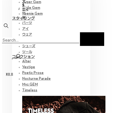
文
Hyper Gem
$
Little Gem
한국
어
Teenie Gem
￦
スタイリング
パーツ
アイ
ウェア
ウィッグ
シューズ
ツール
コレクション
Alter
Vestige
Poetic Prose
¥
0
0
Nocturne Parade
Myz GEM
Timeless