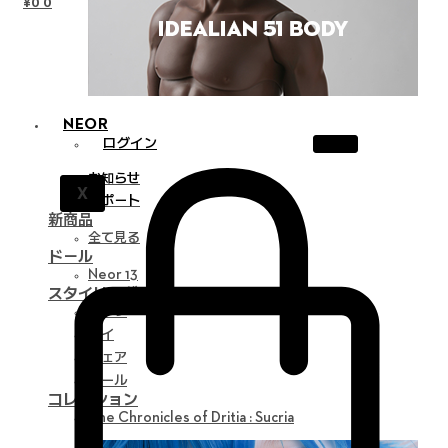
¥
0
0
NEOR
ログイン
お知らせ
X
サポート
新商品
全て見る
ドール
Neor 13
スタイリング
パーツ
アイ
ウェア
ツール
コレクション
The Chronicles of Dritia : Sucria