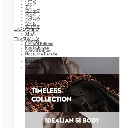
パーツ
ウェア
アイ
ウィッグ
ウェア
シューズ
ウィッグ
ツール
シューズ
コレクション
ツール
Alter
コレクション
Vestige
Limited Edition
Poetic Prose
Special Edition
Nocturne Parade
Myz GEM
Timeless