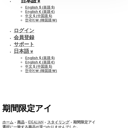
日本語 ¥
English $
(
英語 $
)
English €
(
英語 €
)
中文 $
(
中国語 $
)
한국어 ￦
(
韓国語 ￦
)
ログイン
会員登録
サポート
日本語 ¥
English $
(
英語 $
)
English €
(
英語 €
)
中文 $
(
中国語 $
)
한국어 ￦
(
韓国語 ￦
)
期間限定アイ
ホーム
商品
IDEALIAN
スタイリング
期間限定アイ
選択に一致する商品が見つかりませんでした。