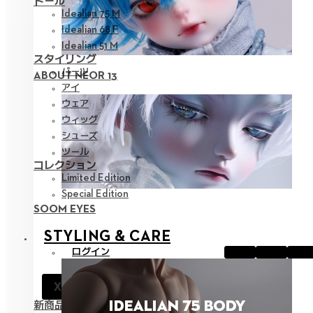
ドール
Idealian 75 M
Idealian 68 F
Idealian 51 M
スタイリング
パーツ
ABOUT NEOR 13
アイ
ウェア
ウィッグ
シューズ
ツール
コレクション
Limited Edition
Special Edition
SOOM EYES
STYLING & CARE
ログイン
お知らせ
X
サポート
新商品