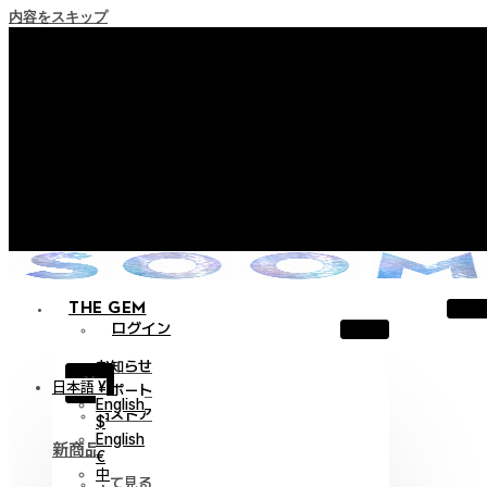
内容をスキップ
+ ポイント消滅ポリシー施行のご案内
+ 利用規約改正の事前案内（2026年6月13日施行）
+ NEW Nocturneパレードコレクションをご確認ください。
+ NEW Vestigeコレクションをご確認ください。
+ NEW Alterコレクションをご確認ください。
THE GEM
ログイン
お知らせ
X
日本語 ¥
サポート
English
旧ストア
$
English
新商品
€
中
全て見る