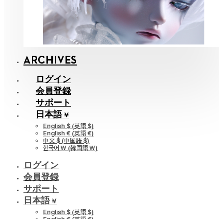
ARCHIVES
ログイン
会員登録
サポート
日本語 ¥
English $
(
英語 $
)
English €
(
英語 €
)
中文 $
(
中国語 $
)
한국어 ￦
(
韓国語 ￦
)
ログイン
会員登録
サポート
日本語 ¥
English $
(
英語 $
)