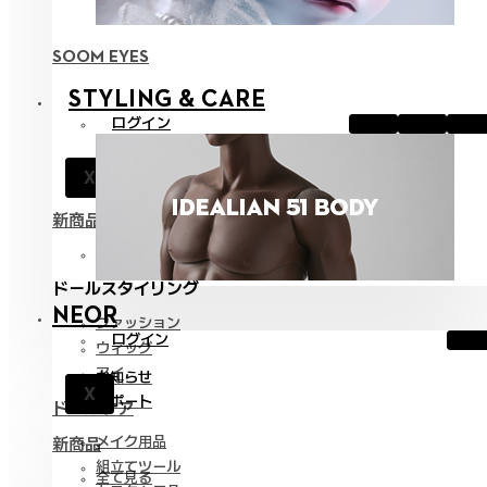
SOOM EYES
STYLING & CARE
ログイン
お知らせ
X
サポート
新商品
全て見る
ドールスタイリング
NEOR
ファッション
ログイン
ウィッグ
アイ
お知らせ
X
サポート
ドールケア
メイク用品
新商品
組立てツール
全て見る