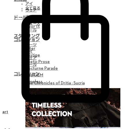
アイ
全て見る
ウェア
ウィッグ
ドール
シューズ
Neor 13
ツール
スタイリング
コレクション
パーツ
Alter
アイ
Vestige
ウェア
Poetic Prose
ツール
Nocturne Parade
コレクション
Myz GEM
Timeless
The Chronicles of Dritia : Sucria
Cart