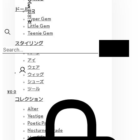
文
$
ドール
한국
어
Hyper Gem
￦
Little Gem
Teenie Gem
スタイリング
パーツ
アイ
ウェア
ウィッグ
シューズ
ツール
¥
0
0
コレクション
Alter
Vestige
Poetic Prose
Nocturne Parade
Myz GEM