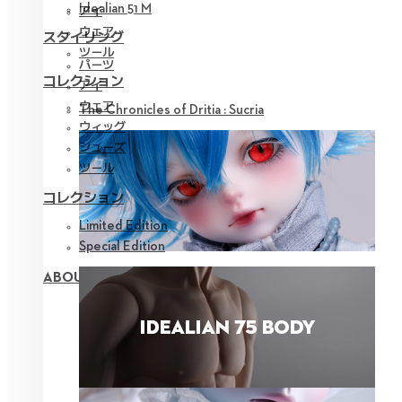
Idealian 51 M
アイ
ウェア
スタイリング
ツール
パーツ
コレクション
アイ
ウェア
The Chronicles of Dritia : Sucria
ウィッグ
シューズ
ツール
コレクション
Limited Edition
Special Edition
ABOUT NEOR 13