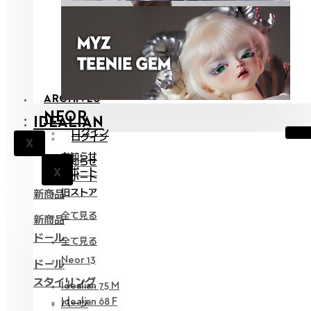
ARCHIVES
NEOR
IDEALIAN
ログイン
ログイン
X
お知らせ
お知らせ
X
サポート
X
サポート
旧ストア
新商品
全て見る
新商品
ドール
全て見る
Neor 13
ドール
スタイリング
Idealian 75 M
Idealian 68 F
パーツ