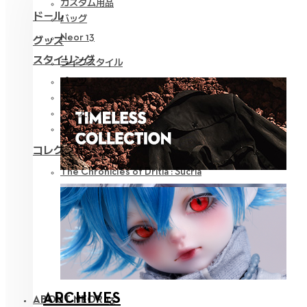
カスタム用品
ドール
バッグ
Neor 13
グッズ
スタイリング
ライフスタイル
パーツ
アイ
ウェア
ツール
コレクション
The Chronicles of Dritia : Sucria
ARCHIVES
ABOUT NEOR 13