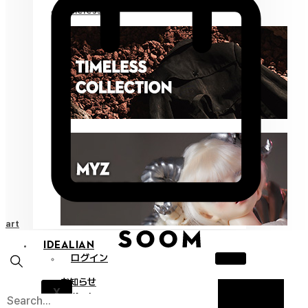
Timeless
Cart
IDEALIAN
ログイン
お知らせ
X
サポート