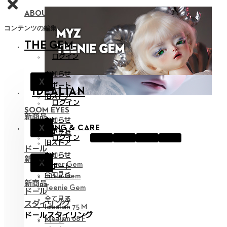
ABOUT NEOR 13
コンテンツの編集
THE GEM
ログイン
お知らせ
X
サポート
IDEALIAN
旧ストア
ログイン
SOOM EYES
新商品
お知らせ
X
STYLING & CARE
サポート
全て見る
ログイン
旧ストア
ドール
お知らせ
新商品
X
Hyper Gem
サポート
全て見る
Little Gem
新商品
Teenie Gem
ドール
全て見る
スタイリング
Idealian 75 M
ドールスタイリング
Idealian 68 F
パーツ