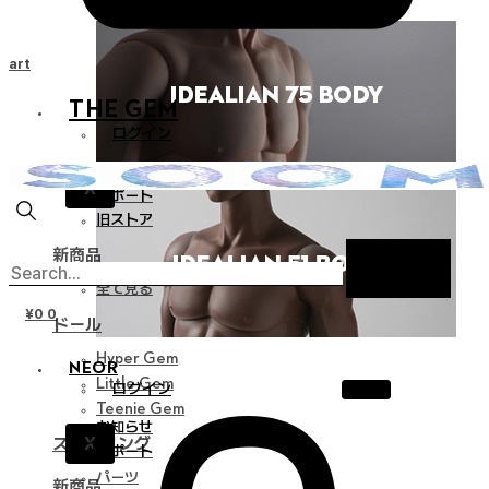
Cart
THE GEM
ログイン
お知らせ
X
サポート
旧ストア
新商品
全て見る
¥
0
0
ドール
Hyper Gem
NEOR
Little Gem
ログイン
Teenie Gem
お知らせ
X
スタイリング
サポート
パーツ
新商品