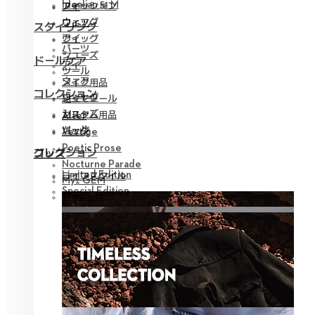
Idealian 51 M
ファッション
アイ
ウィッグ
ウェア
スタイリング
アイ
ウィッグ
パーツ
シューズ
ドールケア
アイ
ツール
ウェア
メイク用品
コレクション
ウィッグ
組立てツール
シューズ
カスタム用品
Alter
ツール
バッグ
Vestige
Poetic Prose
コレクション
グッズ
Nocturne Parade
Limited Edition
ライフスタイル
Myz GEM
Special Edition
Timeless