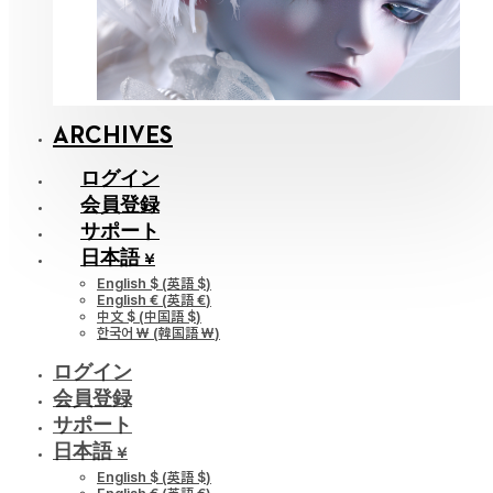
ARCHIVES
ログイン
会員登録
サポート
日本語 ¥
English $
(
英語 $
)
English €
(
英語 €
)
中文 $
(
中国語 $
)
한국어 ￦
(
韓国語 ￦
)
ログイン
会員登録
サポート
日本語 ¥
English $
(
英語 $
)