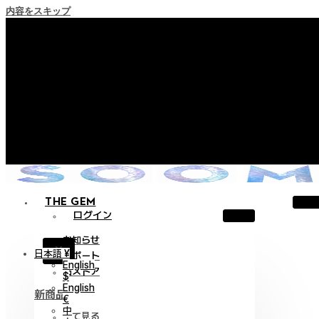
内容をスキップ
+ ポイント消滅ポリシー施行のご案内
+ 利用規約改正の事前案内（2026年6月13日施行）
+ NEW Nocturneパレードコレクションをご確認ください。
+ NEW Vestigeコレクションをご確認ください。
+ NEW Alterコレクションをご確認ください。
THE GEM
ログイン
お知らせ
X
日本語 ¥
サポート
English
旧ストア
$
English
新商品
€
中
全て見る