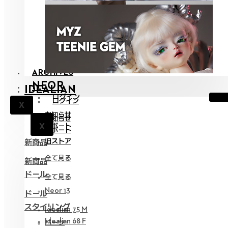
ARCHIVES
NEOR
IDEALIAN
ログイン
ログイン
X
お知らせ
お知らせ
X
サポート
X
サポート
旧ストア
新商品
全て見る
新商品
ドール
全て見る
Neor 13
ドール
スタイリング
Idealian 75 M
Idealian 68 F
パーツ