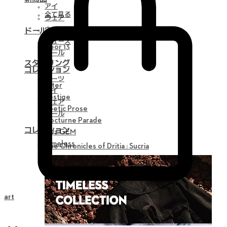
アイ
全て見る
ウェア
ウィッグ
ドール
シューズ
Neor 13
ツール
スタイリング
コレクション
パーツ
Alter
アイ
Vestige
ウェア
Poetic Prose
ツール
Nocturne Parade
コレクション
Myz GEM
Timeless
The Chronicles of Dritia : Sucria
Cart