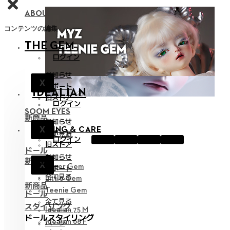
ABOUT NEOR 13
コンテンツの編集
THE GEM
ログイン
お知らせ
X
サポート
IDEALIAN
旧ストア
ログイン
SOOM EYES
新商品
お知らせ
X
STYLING & CARE
サポート
全て見る
ログイン
旧ストア
ドール
お知らせ
新商品
X
Hyper Gem
サポート
全て見る
Little Gem
新商品
Teenie Gem
ドール
全て見る
スタイリング
Idealian 75 M
ドールスタイリング
Idealian 68 F
パーツ