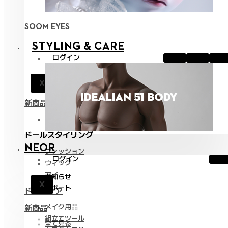
SOOM EYES
STYLING & CARE
ログイン
お知らせ
X
サポート
新商品
全て見る
ドールスタイリング
NEOR
ファッション
ログイン
ウィッグ
アイ
お知らせ
X
サポート
ドールケア
メイク用品
新商品
組立てツール
全て見る