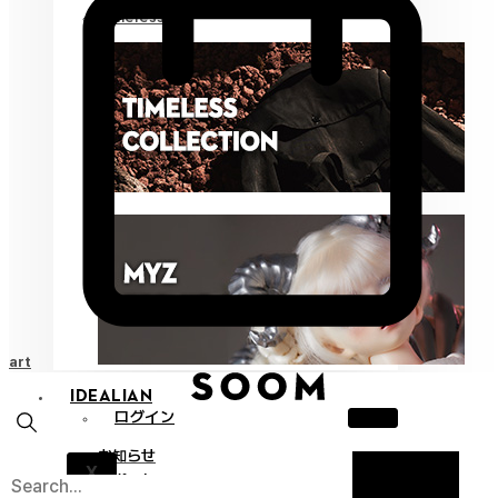
Timeless
Cart
IDEALIAN
ログイン
お知らせ
X
サポート