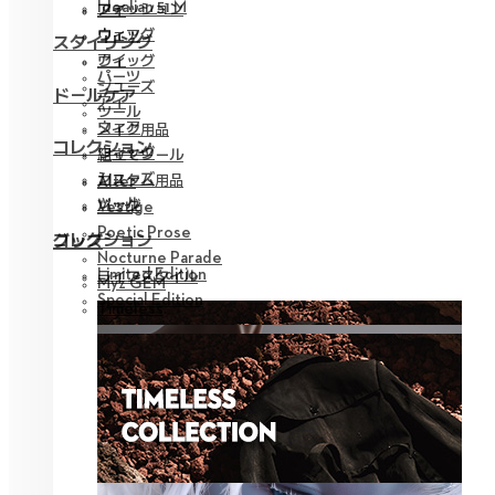
Idealian 51 M
ファッション
アイ
ウィッグ
ウェア
スタイリング
アイ
ウィッグ
パーツ
シューズ
ドールケア
アイ
ツール
ウェア
メイク用品
コレクション
ウィッグ
組立てツール
シューズ
カスタム用品
Alter
ツール
バッグ
Vestige
Poetic Prose
コレクション
グッズ
Nocturne Parade
Limited Edition
ライフスタイル
Myz GEM
Special Edition
Timeless