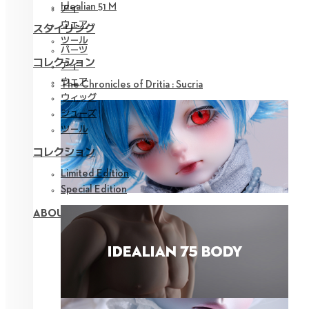
Idealian 51 M
アイ
ウェア
スタイリング
ツール
パーツ
コレクション
アイ
ウェア
The Chronicles of Dritia : Sucria
ウィッグ
シューズ
ツール
コレクション
Limited Edition
Special Edition
ABOUT NEOR 13