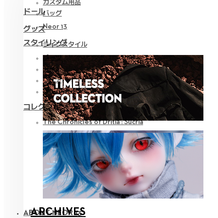
カスタム用品
ドール
バッグ
Neor 13
グッズ
スタイリング
ライフスタイル
パーツ
アイ
ウェア
ツール
コレクション
The Chronicles of Dritia : Sucria
ARCHIVES
ABOUT NEOR 13