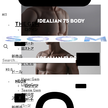
Cart
THE GEM
ログイン
お知らせ
X
サポート
旧ストア
新商品
全て見る
¥
0
0
ドール
Hyper Gem
NEOR
Little Gem
ログイン
Teenie Gem
お知らせ
X
スタイリング
サポート
パーツ
新商品