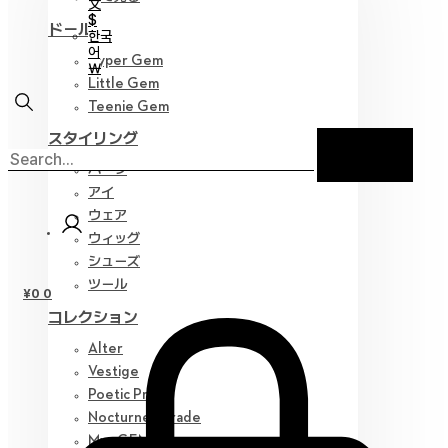
文
$
ドール
한국
어
Hyper Gem
￦
Little Gem
Teenie Gem
スタイリング
パーツ
アイ
ウェア
ウィッグ
シューズ
ツール
¥
0
0
コレクション
Alter
Vestige
Poetic Prose
Nocturne Parade
Myz GEM