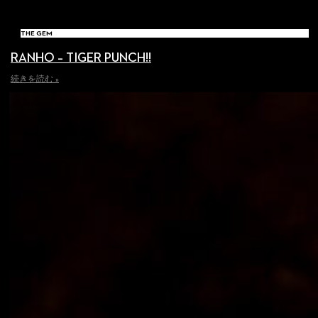
THE GEM
RANHO – TIGER PUNCH!!
続きを読む »