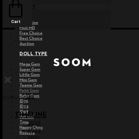
EVENT
Raffle
Cart
Exhibition
Post MD
Free Choice
Best Choice
Auction
DOLL TYPE
Mega Gem
Super Gem
Little Gem
Mini Gem
Teenie Gem
Petit Gem
Bebe Gem
コンテンツの編集
ID75
ID72
ID68
TIMELINE
Pet doll
2023
Timp
Nappy Choo
2022
Rossete
2021