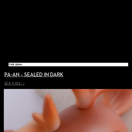
THE GEM
PA-AN – SEALED IN DARK
続きを読む »