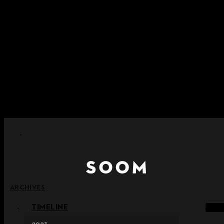
内容をスキップ
+ ポイント消滅ポリシー施行のご案内
+ 利用規約改正の事前案内（2026年6月13日施行）
+ NEW Nocturneパレードコレクションをご確認ください。
+ NEW Vestigeコレクションをご確認ください。
+ NEW Alterコレクションをご確認ください。
ARCHIVES
TIMELINE