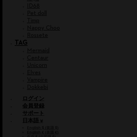
ID68
Pet doll
Timp
Nappy Choo
Rossete
TAG
Mermaid
Centaur
Unicorn
Elves
Vampire
Dokkebi
ログイン
会員登録
サポート
日本語 ¥
English $
(
英語 $
)
English €
(
英語 €
)
中文 $
(
中国語 $
)