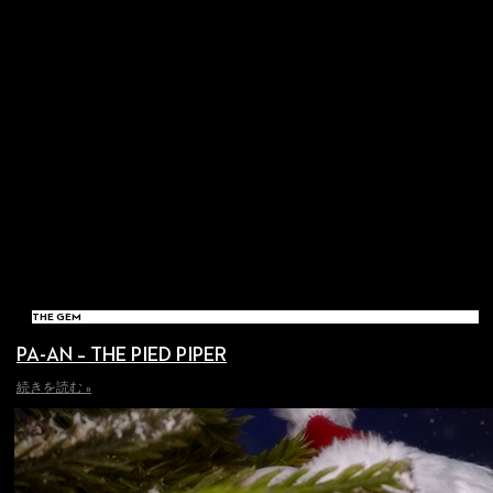
THE GEM
PA-AN – THE PIED PIPER
続きを読む »