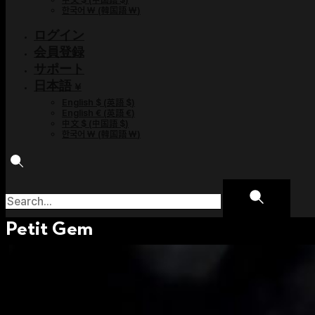
한국어 ￦
(
韓国語 ￦
)
ログイン
会員登録
サポート
日本語 ¥
English $
(
英語 $
)
English €
(
英語 €
)
中文 $
(
中国語 $
)
한국어 ￦
(
韓国語 ￦
)
Petit Gem