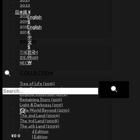
2023
2022
2021
日本語 ¥
2020
English
2019
$
2018
English
€
2017
中
文
BRAND
$
한국
THE GEM
어
IDEALIAN
￦
NEOR
COLLECTION
Tree of Life (2015)
Fairy Tales (2013~2015)
Legend Collection (2012)
Remaining Story (2011)
Light & Darkness (2011)
Pella-World Beyond (2010)
The 2nd Land (2009)
The 3rd Land (2008)
The 4th Land (2009)
Limited Edition
¥
0
0
Special Edition