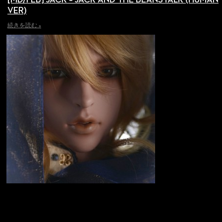
[MD/FEB] JACK – JACK AND THE BEANSTALK (HUMAN
VER)
続きを読む »