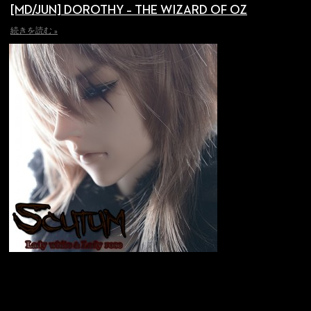
[MD/JUN] DOROTHY – THE WIZARD OF OZ
続きを読む »