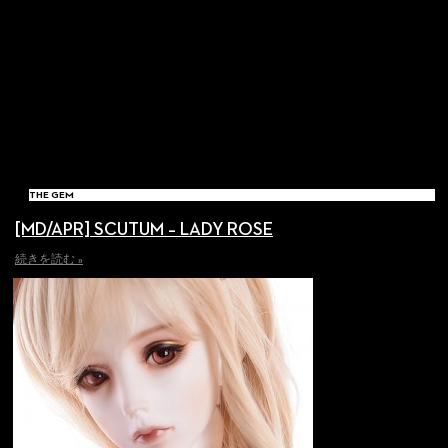
THE GEM
[MD/APR] SCUTUM – LADY ROSE
続きを読む »