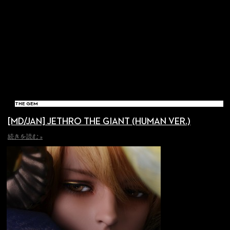
THE GEM
[MD/JAN] JETHRO THE GIANT (HUMAN VER.)
続きを読む »