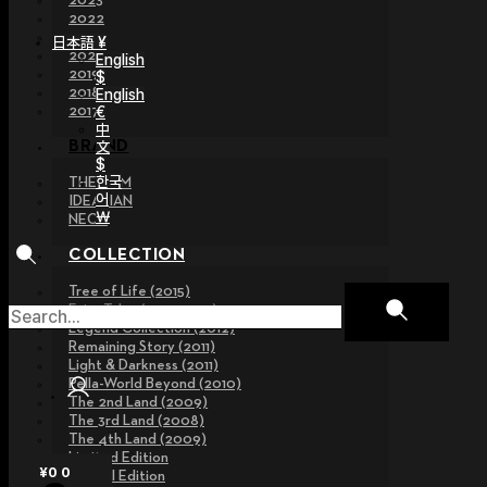
2023
2022
2021
日本語 ¥
2020
English
2019
$
2018
English
€
2017
中
文
BRAND
$
한국
THE GEM
어
IDEALIAN
￦
NEOR
COLLECTION
Tree of Life (2015)
Fairy Tales (2013~2015)
Legend Collection (2012)
Remaining Story (2011)
Light & Darkness (2011)
Pella-World Beyond (2010)
The 2nd Land (2009)
The 3rd Land (2008)
The 4th Land (2009)
Limited Edition
¥
0
0
Special Edition