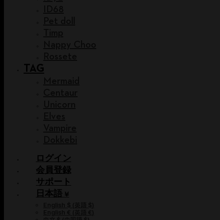
ID68
Pet doll
Timp
Nappy Choo
Rossete
TAG
Mermaid
Centaur
Unicorn
Elves
Vampire
Dokkebi
ログイン
会員登録
サポート
日本語 ¥
English $
(
英語 $
)
English €
(
英語 €
)
中文 $
(
中国語 $
)