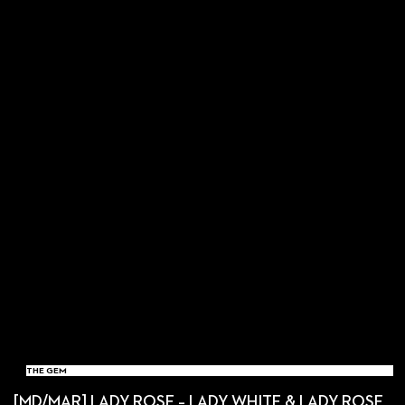
THE GEM
[MD/MAR] LADY ROSE – LADY WHITE & LADY ROSE