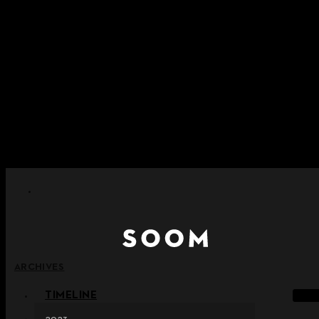
内容をスキップ
+ ポイント消滅ポリシー施行のご案内
+ 利用規約改正の事前案内（2026年6月13日施行）
+ NEW Nocturneパレードコレクションをご確認ください。
+ NEW Vestigeコレクションをご確認ください。
+ NEW Alterコレクションをご確認ください。
ARCHIVES
TIMELINE