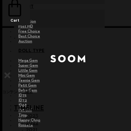
EVENT
Raffle
Cart
Exhibition
Post MD
Free Choice
Best Choice
Auction
DOLL TYPE
Mega Gem
Super Gem
Little Gem
Mini Gem
Teenie Gem
Petit Gem
Bebe Gem
コンテンツの編集
ID75
ID72
ID68
TIMELINE
Pet doll
2023
Timp
Nappy Choo
2022
Rossete
2021