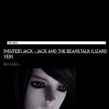
THE GEM
[MD/FEB] JACK – JACK AND THE BEANSTALK (LIZARD
VER)
続きを読む »