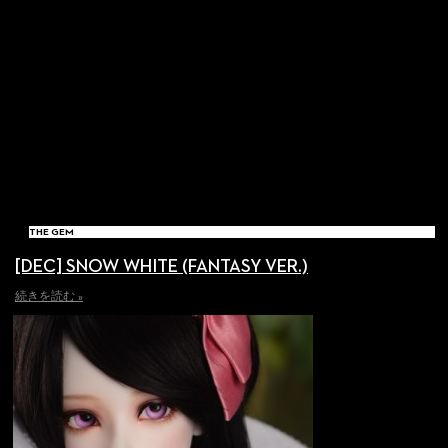
THE GEM
[DEC] SNOW WHITE (FANTASY VER.)
続きを読む »