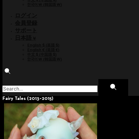
한국어 ￦
(
韓国語 ￦
)
ログイン
会員登録
サポート
日本語 ¥
English $
(
英語 $
)
English €
(
英語 €
)
中文 $
(
中国語 $
)
한국어 ￦
(
韓国語 ￦
)
Fairy Tales (2013~2015)