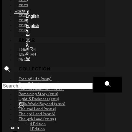
2023
2022
2021
日本語 ¥
2020
English
2019
$
2018
English
€
2017
中
文
BRAND
$
한국
THE GEM
어
IDEALIAN
￦
NEOR
COLLECTION
Tree of Life (2015)
Fairy Tales (2013~2015)
Legend Collection (2012)
Remaining Story (2011)
Light & Darkness (2011)
Pella-World Beyond (2010)
The 2nd Land (2009)
The 3rd Land (2008)
The 4th Land (2009)
Limited Edition
¥
0
0
Special Edition