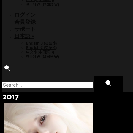
한국어 ￦
(
韓国語 ￦
)
ログイン
会員登録
サポート
日本語 ¥
English $
(
英語 $
)
English €
(
英語 €
)
中文 $
(
中国語 $
)
한국어 ￦
(
韓国語 ￦
)
2017