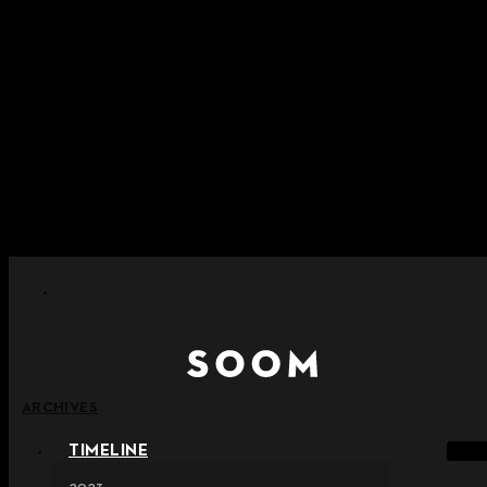
内容をスキップ
+ ポイント消滅ポリシー施行のご案内
+ 利用規約改正の事前案内（2026年6月13日施行）
+ NEW Nocturneパレードコレクションをご確認ください。
+ NEW Vestigeコレクションをご確認ください。
+ NEW Alterコレクションをご確認ください。
ARCHIVES
TIMELINE