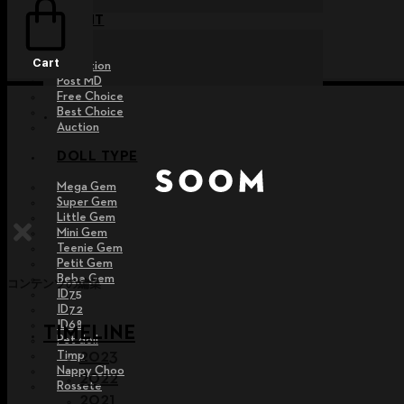
EVENT
Raffle
Cart
Exhibition
Post MD
Free Choice
Best Choice
Auction
DOLL TYPE
Mega Gem
Super Gem
Little Gem
Mini Gem
Teenie Gem
Petit Gem
Bebe Gem
コンテンツの編集
ID75
ID72
ID68
TIMELINE
Pet doll
2023
Timp
Nappy Choo
2022
Rossete
2021