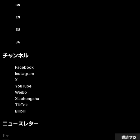
中文 / USD ($)
English / USD ($)
English / EUR (€)
日本語 / JPY (￥)
チャンネル
Facebook
Instagram
X
YouTube
Weibo
Xiaohongshu
TikTok
Bilibili
ニュースレター
購読する