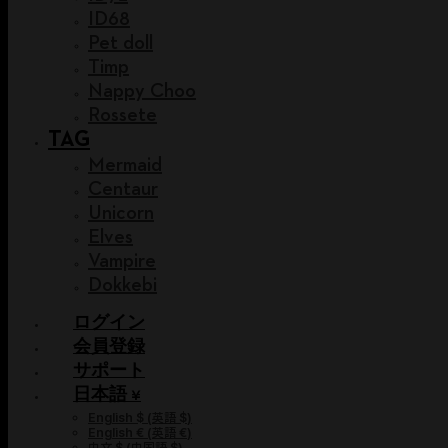
ID68
Pet doll
Timp
Nappy Choo
Rossete
TAG
Mermaid
Centaur
Unicorn
Elves
Vampire
Dokkebi
ログイン
会員登録
サポート
日本語 ¥
English $
(
英語 $
)
English €
(
英語 €
)
中文 $
(
中国語 $
)