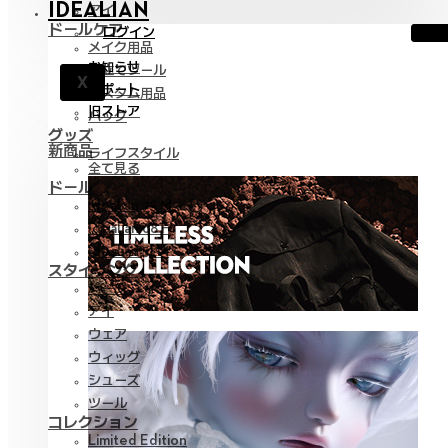
IDEALIAN
アイ
ドールケア
ログイン
メイク用品
お知らせ
組立てツール
X
サポート
カスタム用品
旧ストア
バッグ
グッズ
新商品
ライフスタイル
全て見る
ドール
Idealian 75 M
Idealian 68 F
Idealian 51 M
スタイリング
パーツ
アイ
ウェア
ウィッグ
シューズ
ツール
コレクション
Limited Edition