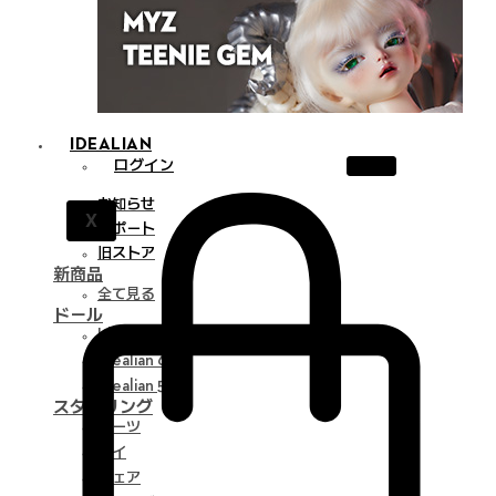
IDEALIAN
ログイン
お知らせ
X
サポート
旧ストア
新商品
全て見る
ドール
Idealian 75 M
Idealian 68 F
Idealian 51 M
スタイリング
パーツ
アイ
ウェア