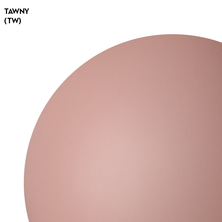
TAWNY
(TW)