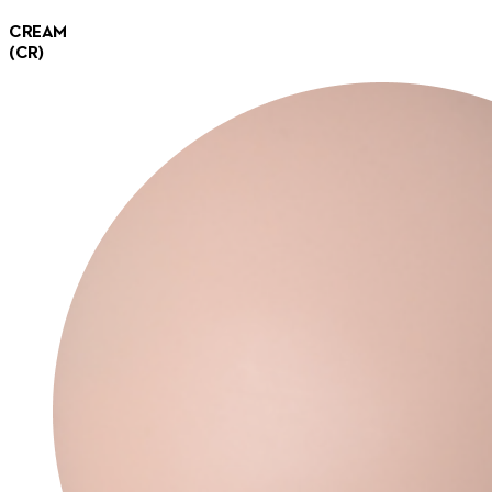
CREAM
(CR)