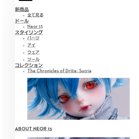
新商品
全て見る
ドール
Neor 13
スタイリング
パーツ
アイ
ウェア
ツール
コレクション
The Chronicles of Dritia : Sucria
ABOUT NEOR 13