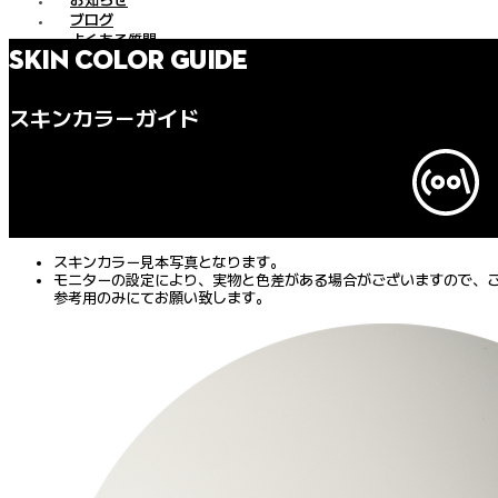
お知らせ
ブログ
よくある質問
SKIN COLOR GUIDE
注文照会
配送照会
正規品認証照会
スキンカラーガイド
オーナーズガイド
サイトマップ
X
スキンカラー見本写真となります。
モニターの設定により、実物と色差がある場合がございますので、
参考用のみにてお願い致します。