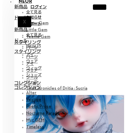
NEOR
新商品
ログイン
全て見る
お知らせ
ドール
X
Hyper Gem
サポート
新商品
Little Gem
全て見る
Teenie Gem
ドール
スタイリング
Neor 13
パーツ
スタイリング
アイ
パーツ
ウェア
アイ
ウィッグ
ウェア
シューズ
ツール
ツール
コレクション
コレクション
The Chronicles of Dritia : Sucria
Alter
Vestige
Poetic Prose
Nocturne Parade
Myz GEM
Timeless