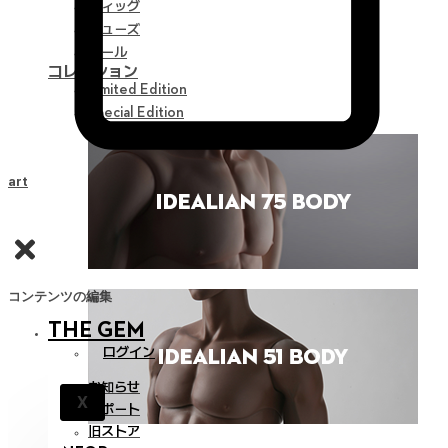
ウィッグ
シューズ
ツール
コレクション
Limited Edition
Special Edition
Cart
コンテンツの編集
THE GEM
ログイン
お知らせ
X
サポート
旧ストア