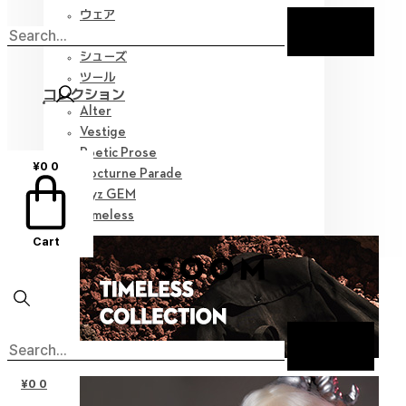
ウェア
ウィッグ
シューズ
ツール
コレクション
Alter
Vestige
Poetic Prose
¥
0
0
Nocturne Parade
Myz GEM
Timeless
Cart
¥
0
0