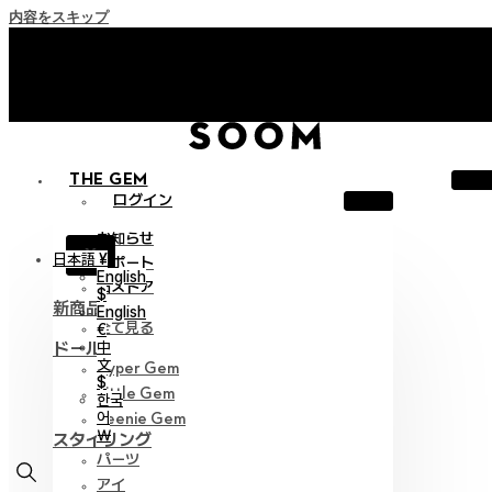
内容をスキップ
+「Soom Creative Lounge」にご招待！
+「Soom Creative Lounge」にご招待！
THE GEM
ログイン
お知らせ
X
日本語 ¥
サポート
English
旧ストア
$
新商品
English
全て見る
€
中
ドール
文
Hyper Gem
$
Little Gem
한국
어
Teenie Gem
￦
スタイリング
パーツ
アイ