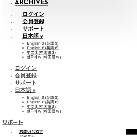
ARCHIVES
ログイン
会員登録
サポート
日本語 ¥
English $
(
英語 $
)
English €
(
英語 €
)
中文 $
(
中国語 $
)
한국어 ￦
(
韓国語 ￦
)
ログイン
会員登録
サポート
日本語 ¥
English $
(
英語 $
)
English €
(
英語 €
)
中文 $
(
中国語 $
)
한국어 ￦
(
韓国語 ￦
)
サポート
お問い合わせ