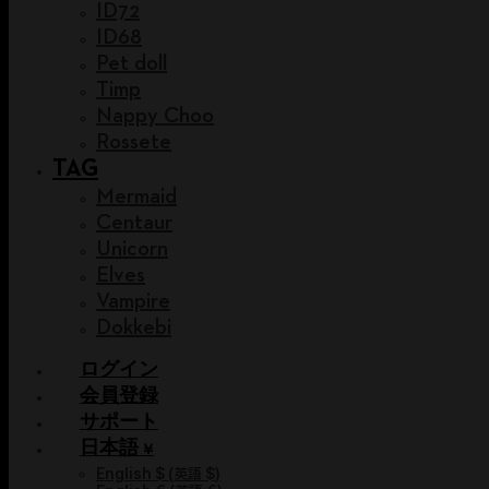
ID72
ID68
Pet doll
Timp
Nappy Choo
Rossete
TAG
Mermaid
Centaur
Unicorn
Elves
Vampire
Dokkebi
ログイン
会員登録
サポート
日本語 ¥
English $
(
英語 $
)