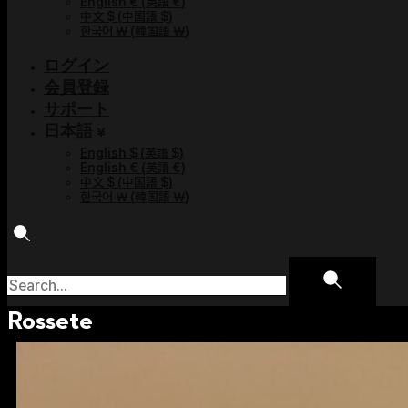
English €
(
英語 €
)
中文 $
(
中国語 $
)
한국어 ￦
(
韓国語 ￦
)
ログイン
会員登録
サポート
日本語 ¥
English $
(
英語 $
)
English €
(
英語 €
)
中文 $
(
中国語 $
)
한국어 ￦
(
韓国語 ￦
)
Rossete