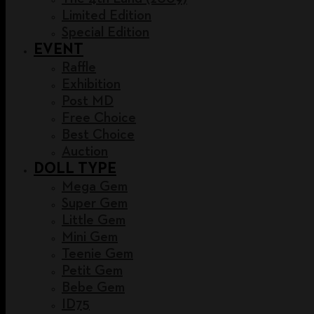
Limited Edition
Special Edition
EVENT
Raffle
Exhibition
Post MD
Free Choice
Best Choice
Auction
DOLL TYPE
Mega Gem
Super Gem
Little Gem
Mini Gem
Teenie Gem
Petit Gem
Bebe Gem
ID75