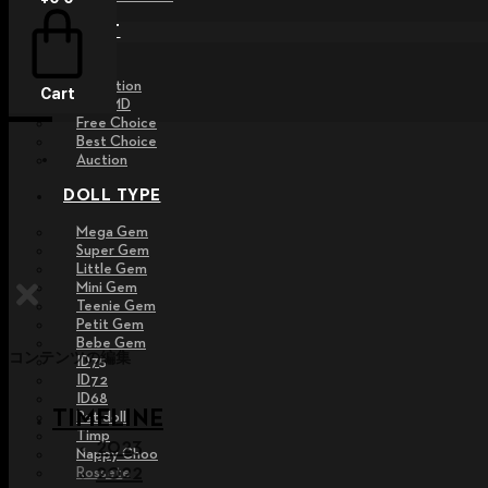
EVENT
Raffle
Exhibition
Cart
Post MD
Free Choice
Best Choice
Auction
DOLL TYPE
Mega Gem
Super Gem
Little Gem
Mini Gem
Teenie Gem
Petit Gem
Bebe Gem
コンテンツの編集
ID75
ID72
ID68
TIMELINE
Pet doll
Timp
2023
Nappy Choo
2022
Rossete