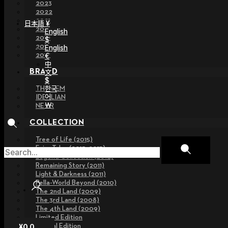
2023
2022
2021
日本語 ¥
2020
English
2019
$
2018
English
2017
€
中
BRAND
文
$
한국
THE GEM
어
IDEALIAN
￦
NEOR
COLLECTION
Tree of Life (2015)
Fairy Tales (2013~2015)
Legend Collection (2012)
Remaining Story (2011)
Light & Darkness (2011)
Pella-World Beyond (2010)
The 2nd Land (2009)
The 3rd Land (2008)
The 4th Land (2009)
Limited Edition
Special Edition
¥
0
0