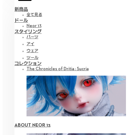
新商品
全て見る
ドール
Neor 13
スタイリング
パーツ
アイ
ウェア
ツール
コレクション
The Chronicles of Dritia : Sucria
ABOUT NEOR 13