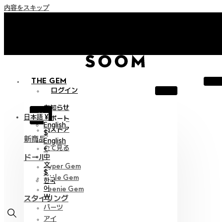
内容をスキップ
+「Soom Creative Lounge」にご招待！
+「Soom Creative Lounge」にご招待！
THE GEM
ログイン
お知らせ
X
日本語 ¥
サポート
English
旧ストア
$
新商品
English
全て見る
€
中
ドール
文
Hyper Gem
$
Little Gem
한국
어
Teenie Gem
￦
スタイリング
パーツ
アイ