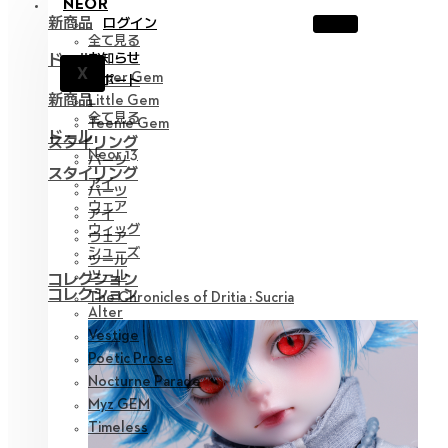
NEOR
新商品
ログイン
全て見る
お知らせ
ドール
X
Hyper Gem
サポート
新商品
Little Gem
全て見る
Teenie Gem
ドール
スタイリング
Neor 13
パーツ
スタイリング
アイ
パーツ
ウェア
アイ
ウィッグ
ウェア
シューズ
ツール
ツール
コレクション
コレクション
The Chronicles of Dritia : Sucria
Alter
Vestige
Poetic Prose
Nocturne Parade
Myz GEM
Timeless