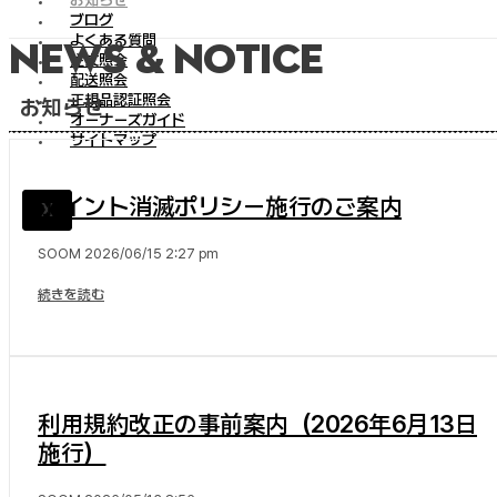
お知らせ
ブログ
よくある質問
News & Notice
注文照会
配送照会
正規品認証照会
お知らせ
オーナーズガイド
サイトマップ
ポイント消滅ポリシー施行のご案内
X
SOOM
2026/06/15
2:27 pm
続きを読む
利用規約改正の事前案内（2026年6月13日
施行）