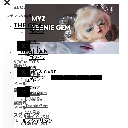
ABOUT NEOR 13
コンテンツの編集
THE GEM
ログイン
お知らせ
X
サポート
IDEALIAN
旧ストア
ログイン
SOOM EYES
新商品
お知らせ
X
STYLING & CARE
サポート
全て見る
ログイン
旧ストア
ドール
お知らせ
新商品
X
Hyper Gem
サポート
全て見る
Little Gem
新商品
Teenie Gem
ドール
全て見る
スタイリング
Idealian 75 M
ドールスタイリング
Idealian 68 F
パーツ