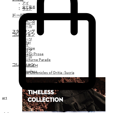
アイ
全て見る
ウェア
ウィッグ
ドール
シューズ
Neor 13
ツール
スタイリング
コレクション
パーツ
Alter
アイ
Vestige
ウェア
Poetic Prose
ツール
Nocturne Parade
コレクション
Myz GEM
Timeless
The Chronicles of Dritia : Sucria
Cart