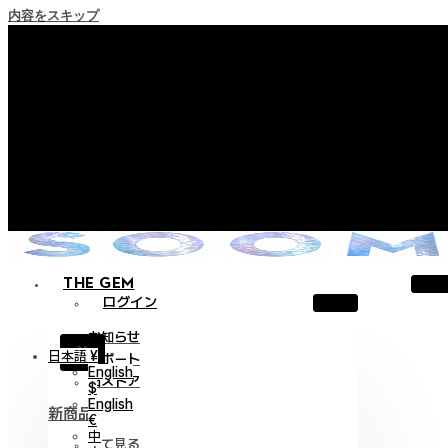
内容をスキップ
+ ポイント消滅ポリシー施行のご案内
+ 利用規約改正の事前案内（2026年6月13日施行）
+ NEW Nocturneパレードコレクションをご確認ください。
+ NEW Vestigeコレクションをご確認ください。
+ NEW Alterコレクションをご確認ください。
THE GEM
ログイン
お知らせ
X
日本語 ¥
サポート
English
旧ストア
$
English
新商品
€
中
全て見る