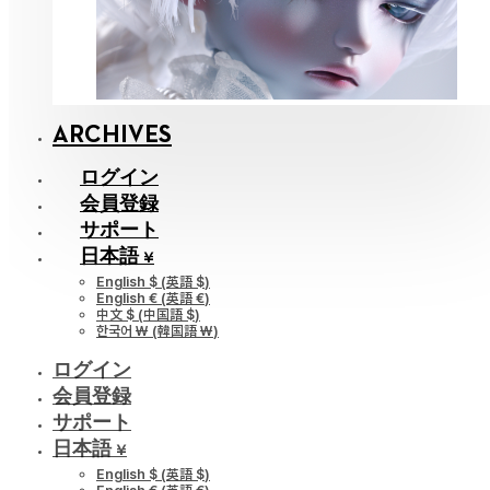
ARCHIVES
ログイン
会員登録
サポート
日本語 ¥
English $
(
英語 $
)
English €
(
英語 €
)
中文 $
(
中国語 $
)
한국어 ￦
(
韓国語 ￦
)
ログイン
会員登録
サポート
日本語 ¥
English $
(
英語 $
)