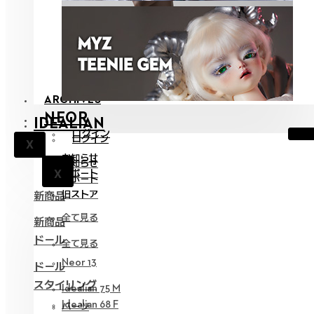
ARCHIVES
NEOR
IDEALIAN
ログイン
ログイン
X
お知らせ
お知らせ
X
サポート
X
サポート
旧ストア
新商品
全て見る
新商品
ドール
全て見る
Neor 13
ドール
スタイリング
Idealian 75 M
Idealian 68 F
パーツ