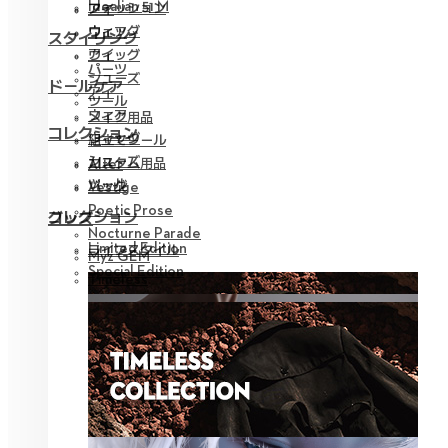
Idealian 51 M
ファッション
アイ
ウィッグ
ウェア
スタイリング
アイ
ウィッグ
パーツ
シューズ
ドールケア
アイ
ツール
ウェア
メイク用品
コレクション
ウィッグ
組立てツール
シューズ
カスタム用品
Alter
ツール
バッグ
Vestige
Poetic Prose
コレクション
グッズ
Nocturne Parade
Limited Edition
ライフスタイル
Myz GEM
Special Edition
Timeless