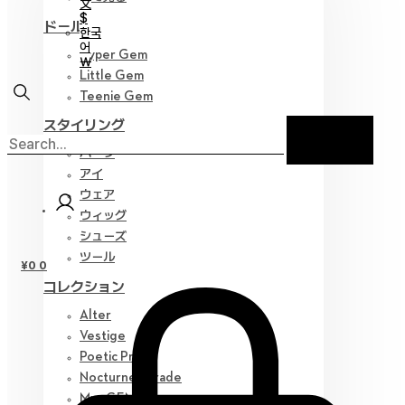
文
$
ドール
한국
어
Hyper Gem
￦
Little Gem
Teenie Gem
スタイリング
パーツ
アイ
ウェア
ウィッグ
シューズ
ツール
¥
0
0
コレクション
Alter
Vestige
Poetic Prose
Nocturne Parade
Myz GEM