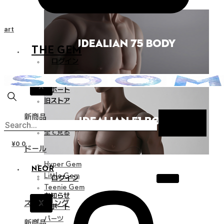
Cart
THE GEM
ログイン
お知らせ
X
サポート
旧ストア
新商品
全て見る
¥
0
0
ドール
Hyper Gem
NEOR
Little Gem
ログイン
Teenie Gem
お知らせ
X
スタイリング
サポート
パーツ
新商品