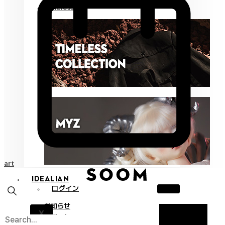
Timeless
Cart
IDEALIAN
ログイン
お知らせ
X
サポート