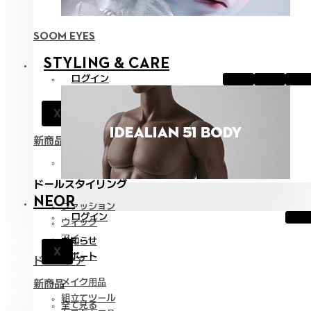
SOOM EYES
STYLING & CARE
ログイン
お知らせ
X
サポート
新商品
全て見る
ドールスタイリング
NEOR
ファッション
ログイン
ウィッグ
アイ
お知らせ
X
サポート
ドールケア
メイク用品
新商品
組立てツール
全て見る