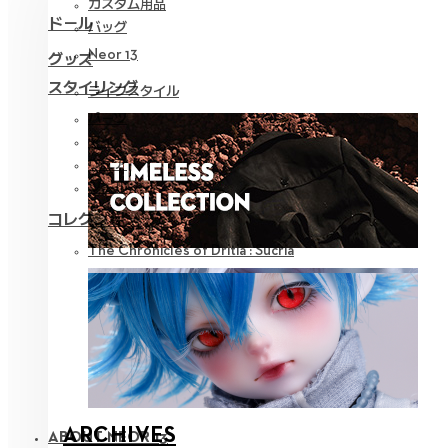
カスタム用品
ドール
バッグ
Neor 13
グッズ
スタイリング
ライフスタイル
パーツ
アイ
ウェア
ツール
コレクション
The Chronicles of Dritia : Sucria
ARCHIVES
ABOUT NEOR 13