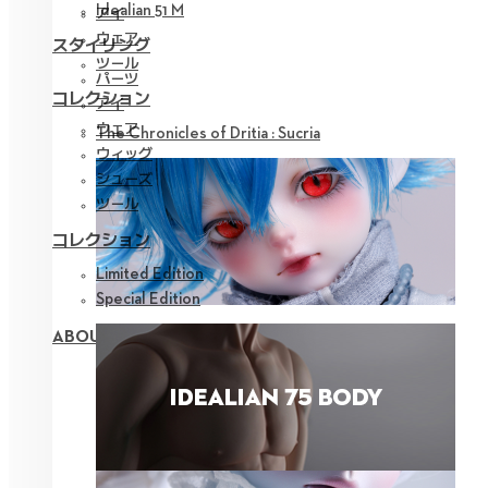
Idealian 51 M
アイ
ウェア
スタイリング
ツール
パーツ
コレクション
アイ
ウェア
The Chronicles of Dritia : Sucria
ウィッグ
シューズ
ツール
コレクション
Limited Edition
Special Edition
ABOUT NEOR 13