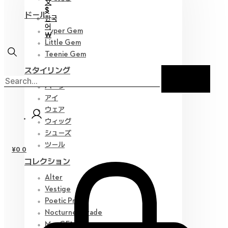
文
$
ドール
한국
어
Hyper Gem
￦
Little Gem
Teenie Gem
スタイリング
パーツ
アイ
ウェア
ウィッグ
シューズ
ツール
¥
0
0
コレクション
Alter
Vestige
Poetic Prose
Nocturne Parade
Myz GEM