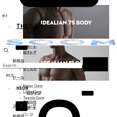
Cart
THE GEM
ログイン
お知らせ
X
サポート
旧ストア
新商品
全て見る
¥
0
0
ドール
Hyper Gem
NEOR
Little Gem
ログイン
Teenie Gem
お知らせ
X
スタイリング
サポート
パーツ
新商品