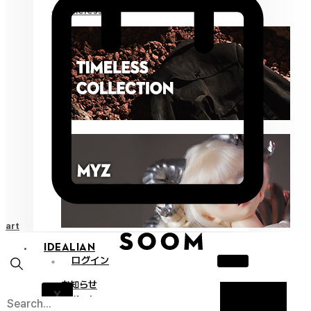
Timeless
Cart
IDEALIAN
ログイン
お知らせ
X
サポート