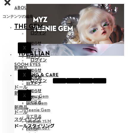
ABOUT NEOR 13
コンテンツの編集
THE GEM
ログイン
お知らせ
X
サポート
IDEALIAN
旧ストア
ログイン
SOOM EYES
新商品
お知らせ
X
STYLING & CARE
サポート
全て見る
ログイン
旧ストア
ドール
お知らせ
新商品
X
Hyper Gem
サポート
全て見る
Little Gem
新商品
Teenie Gem
ドール
全て見る
スタイリング
Idealian 75 M
ドールスタイリング
Idealian 68 F
パーツ