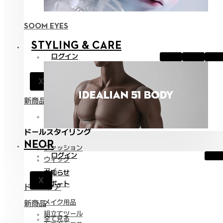
SOOM EYES
STYLING & CARE
ログイン
お知らせ
X
サポート
新商品
全て見る
ドールスタイリング
NEOR
ファッション
ログイン
ウィッグ
アイ
お知らせ
X
サポート
ドールケア
メイク用品
新商品
組立てツール
全て見る