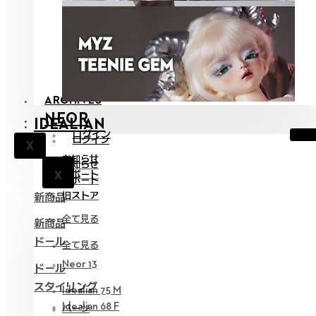
ARCHIVES
NEOR
IDEALIAN
ログイン
ログイン
X
お知らせ
お知らせ
X
サポート
X
サポート
旧ストア
新商品
全て見る
新商品
ドール
全て見る
Neor 13
ドール
スタイリング
Idealian 75 M
Idealian 68 F
パーツ