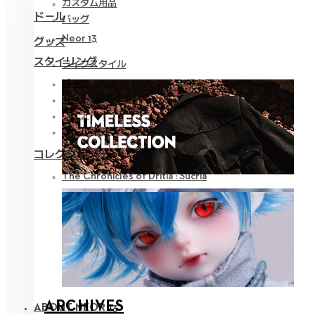
カスタム用品
ドール
バッグ
Neor 13
グッズ
スタイリング
ライフスタイル
パーツ
アイ
ウェア
ツール
コレクション
The Chronicles of Dritia : Sucria
ARCHIVES
ABOUT NEOR 13