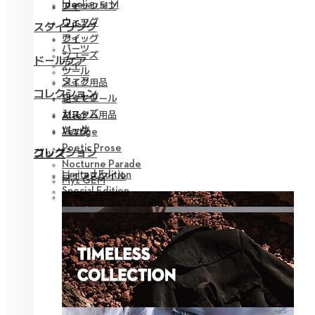
Idealian 51 M
ファッション
アイ
ウィッグ
ウェア
スタイリング
アイ
ウィッグ
パーツ
シューズ
ドールケア
アイ
ツール
ウェア
メイク用品
コレクション
ウィッグ
組立てツール
シューズ
カスタム用品
Alter
ツール
バッグ
Vestige
Poetic Prose
コレクション
グッズ
Nocturne Parade
Limited Edition
ライフスタイル
Myz GEM
Special Edition
Timeless