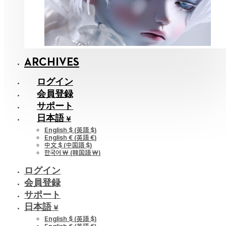
ARCHIVES
ログイン
会員登録
サポート
日本語 ¥
English $
(
英語 $
)
English €
(
英語 €
)
中文 $
(
中国語 $
)
한국어 ￦
(
韓国語 ￦
)
ログイン
会員登録
サポート
日本語 ¥
English $
(
英語 $
)