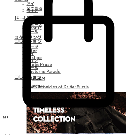
アイ
全て見る
ウェア
ウィッグ
ドール
シューズ
Neor 13
ツール
スタイリング
コレクション
パーツ
Alter
アイ
Vestige
ウェア
Poetic Prose
ツール
Nocturne Parade
コレクション
Myz GEM
Timeless
The Chronicles of Dritia : Sucria
Cart