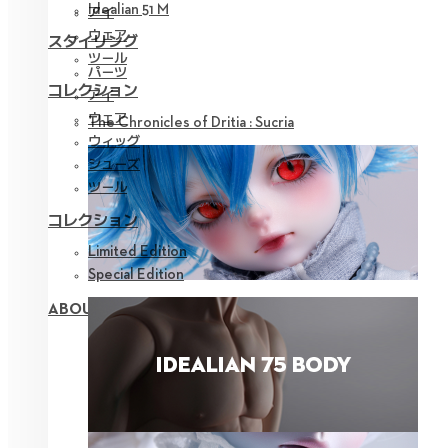
Idealian 51 M
アイ
ウェア
スタイリング
ツール
パーツ
コレクション
アイ
ウェア
The Chronicles of Dritia : Sucria
ウィッグ
シューズ
ツール
コレクション
Limited Edition
Special Edition
ABOUT NEOR 13