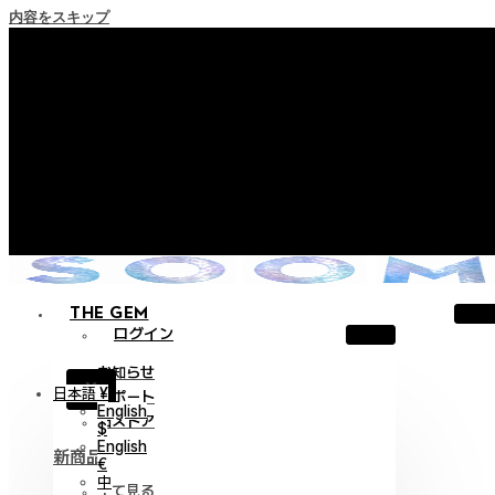
内容をスキップ
+ ポイント消滅ポリシー施行のご案内
+ 利用規約改正の事前案内（2026年6月13日施行）
+ NEW Nocturneパレードコレクションをご確認ください。
+ NEW Vestigeコレクションをご確認ください。
+ NEW Alterコレクションをご確認ください。
THE GEM
ログイン
お知らせ
X
日本語 ¥
サポート
English
旧ストア
$
English
新商品
€
中
全て見る