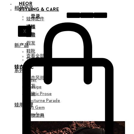
NEOR
相关产品
STYLING & CARE
登录
娃体配件
通知
眼珠
X
帮助
衣服
假发
新产品
鞋靴
查看全部
化妆保养品
娃衣搭配
系列
娃衣风尚
Alter
假发
Vestige
眼珠
Poetic Prose
Nocturne Parade
娃用护理
Myz Gem
化妆工具
Timeless
组装工具
修正工具