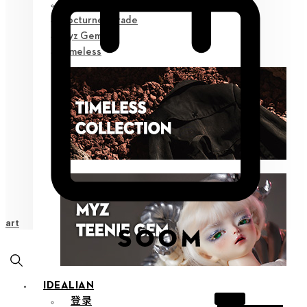
Poetic Prose
Nocturne Parade
Myz Gem
Timeless
Cart
IDEALIAN
登录