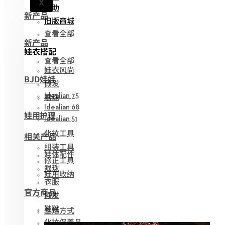
X
帮助
新产品
旧版商城
查看全部
新产品
娃衣搭配
查看全部
娃衣风尚
BJD娃娃
假发
眼珠
Idealian 75
Idealian 68
娃用护理
Idealian 51
化妆工具
相关产品
组装工具
娃体配件
修正工具
眼珠
娃用收纳
衣服
官方商品
假发
鞋靴
生活方式
化妆保养品