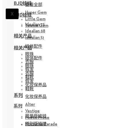
BJD娃娃
查看全部
Hyper Gem
X
BJD娃娃
Little Gem
Idealian 75
Teenie Gem
Idealian 68
相关产品
Idealian 51
娃体配件
相关产品
眼珠
娃体配件
衣服
眼珠
假发
衣服
鞋靴
假发
化妆保养品
鞋靴
系列
化妆保养品
Alter
系列
Vestige
限量版娃娃
Poetic Prose
特别版娃娃
Nocturne Parade