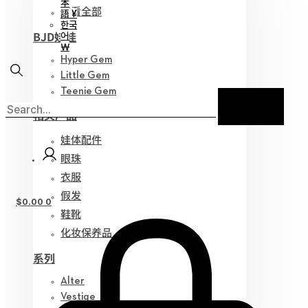
本
查看全部
語 ¥
한국
BJD娃娃
어
￦
Hyper Gem
Little Gem
Teenie Gem
相关产品
娃体配件
眼珠
衣服
假发
$
0.00
0
鞋靴
化妆保养品
系列
Alter
Vestige