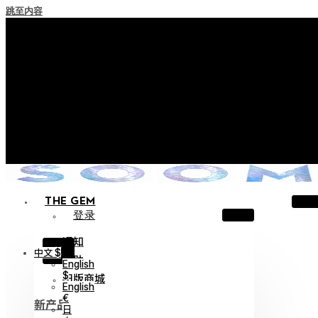
跳至内容
+ 关于实施积分失效政策的通知
+ 使用条款修订事前通知（将于2026年6月13日起施行）
+ 新系列 Nocturne Parade Collection !
+ 新系列 Vestige Collection !
+ 新系列 Alter Collection !
THE GEM
登录
通知
X
中文 $
帮助
English
$
旧版商城
English
€
新产品
日