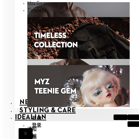
Myz Gem
Timeless
NEOR
STYLING & CARE
IDEALIAN
登录
登录
通知
X
通知
帮助