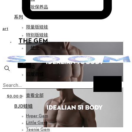
化妆保养品
系列
限量版娃娃
Cart
特别版娃娃
THE GEM
登录
通知
X
帮助
旧版商城
新产品
查看全部
$
0.00
0
BJD娃娃
Hyper Gem
Little Gem
Teenie Gem