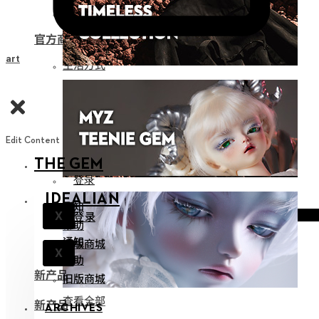
娃用收纳
官方商品
Cart
生活方式
Edit Content
THE GEM
登录
IDEALIAN
通知
登录
X
帮助
通知
旧版商城
X
帮助
新产品
旧版商城
查看全部
新产品
ARCHIVES