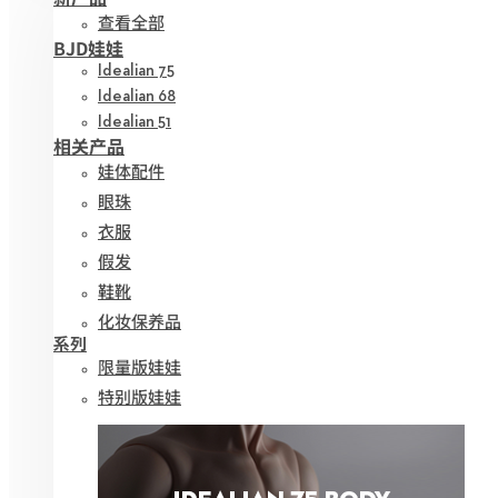
查看全部
BJD娃娃
Idealian 75
Idealian 68
Idealian 51
相关产品
娃体配件
眼珠
衣服
假发
鞋靴
化妆保养品
系列
限量版娃娃
特别版娃娃