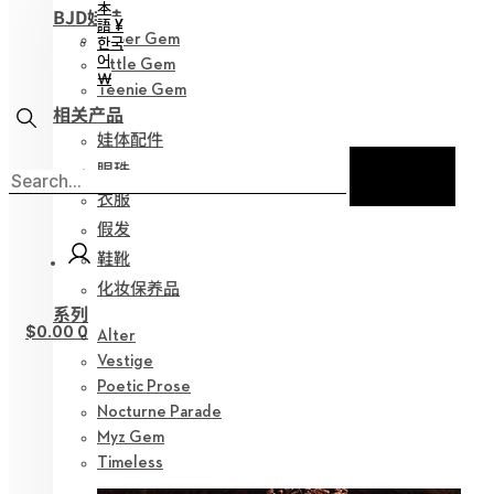
本
BJD娃娃
語 ¥
Hyper Gem
한국
어
Little Gem
￦
Teenie Gem
相关产品
娃体配件
眼珠
衣服
假发
鞋靴
化妆保养品
系列
$
0.00
0
Alter
Vestige
Poetic Prose
Nocturne Parade
Myz Gem
Timeless