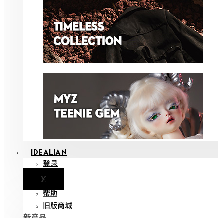
IDEALIAN
登录
X
通知
帮助
旧版商城
新产品