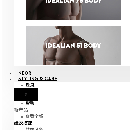
NEOR
STYLING & CARE
登录
X
通知
帮助
新产品
查看全部
娃衣搭配
娃衣风尚