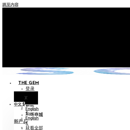
跳至内容
+ 关于实施积分失效
+ 使用条款修订事前通知（将于202
+ 新系列 Nocturne Parade 
+ 新系列 Vestige Coll
+ 新系列 Alter Colle
THE GEM
登录
X
通知
中文 $
帮助
English
旧版商城
$
English
新产品
€
查看全部
日