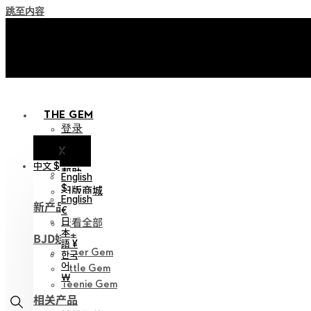
跳至内容
+ 邀请您来到‘Soom Creati
+ 邀请您来到‘Soom Creati
THE GEM
登录
X
通知
中文 $
帮助
English
旧版商城
$
English
新产品
€
查看全部
日
本
BJD娃娃
語 ¥
Hyper Gem
한국
어
Little Gem
￦
Teenie Gem
相关产品