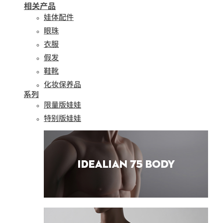
相关产品
娃体配件
眼珠
衣服
假发
鞋靴
化妆保养品
系列
限量版娃娃
特别版娃娃