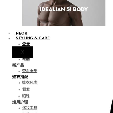
NEOR
STYLING & CARE
登录
X
通知
帮助
新产品
查看全部
娃衣搭配
娃衣风尚
假发
眼珠
娃用护理
化妆工具