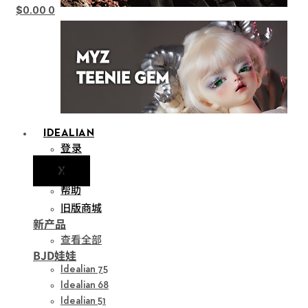
$
0.00
0
IDEALIAN
登录
X
通知
帮助
旧版商城
新产品
查看全部
BJD娃娃
Idealian 75
Idealian 68
Idealian 51