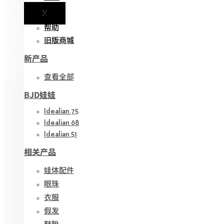
X
通知
帮助
旧版商城
新产品
查看全部
BJD娃娃
Idealian 75
Idealian 68
Idealian 51
相关产品
娃体配件
眼珠
衣服
假发
鞋靴