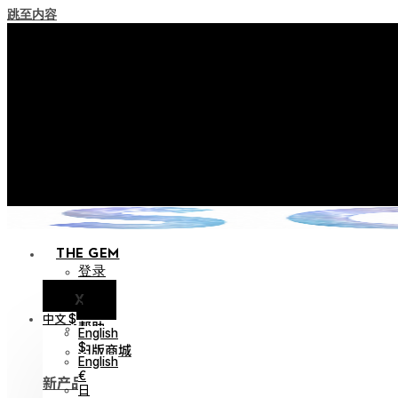
跳至内容
+ 关于实施积分失效
+ 使用条款修订事前通知（将于202
+ 新系列 Nocturne Parade 
+ 新系列 Vestige Coll
+ 新系列 Alter Colle
THE GEM
登录
X
通知
中文 $
帮助
English
旧版商城
$
English
€
新产品
日