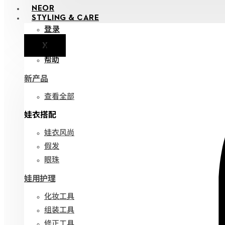
NEOR
STYLING & CARE
登录
X
通知
帮助
新产品
查看全部
娃衣搭配
娃衣风尚
假发
眼珠
娃用护理
化妆工具
组装工具
修正工具