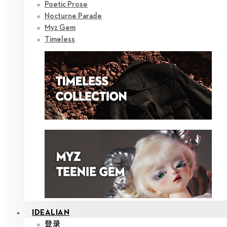
Poetic Prose
Nocturne Parade
Myz Gem
Timeless
IDEALIAN
登录