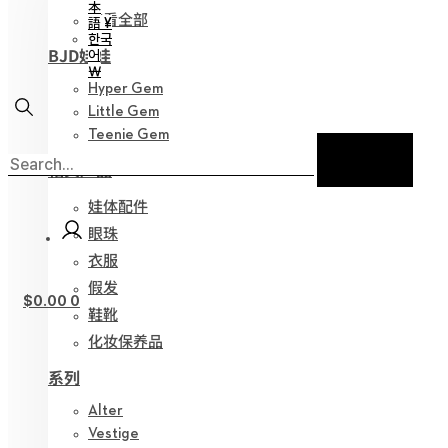
本
查看全部
語 ¥
한국
BJD娃娃
어
￦
Hyper Gem
Little Gem
Teenie Gem
相关产品
娃体配件
眼珠
衣服
假发
$
0.00
0
鞋靴
化妆保养品
系列
Alter
Vestige