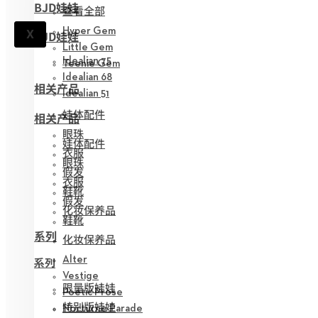
BJD娃娃
查看全部
Hyper Gem
X
BJD娃娃
Little Gem
Idealian 75
Teenie Gem
Idealian 68
相关产品
Idealian 51
娃体配件
相关产品
眼珠
娃体配件
衣服
眼珠
假发
衣服
鞋靴
假发
化妆保养品
鞋靴
系列
化妆保养品
Alter
系列
Vestige
限量版娃娃
Poetic Prose
特别版娃娃
Nocturne Parade