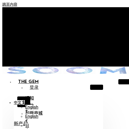
跳至内容
+ 关于实施积分失效政策的通知
+ 使用条款修订事前通知（将于2026年6月13日起施行）
+ 新系列 Nocturne Parade Collection !
+ 新系列 Vestige Collection !
+ 新系列 Alter Collection !
THE GEM
登录
通知
X
中文 $
帮助
English
$
旧版商城
English
€
新产品
日