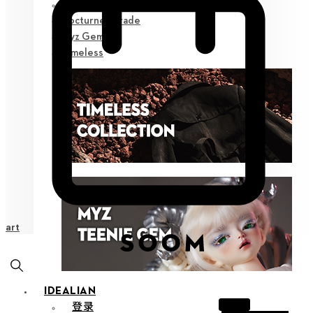
Poetic Prose
Nocturne Parade
Myz Gem
Timeless
Cart
IDEALIAN
登录