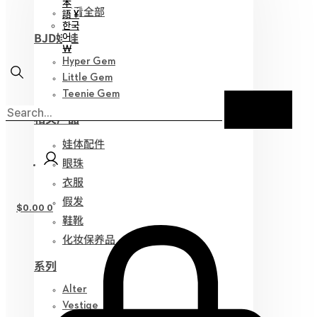
本
查看全部
語 ¥
한국
BJD娃娃
어
￦
Hyper Gem
Little Gem
Teenie Gem
相关产品
娃体配件
眼珠
衣服
假发
$
0.00
0
鞋靴
化妆保养品
系列
Alter
Vestige