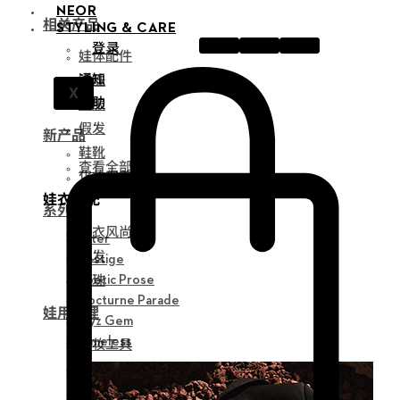
NEOR
相关产品
STYLING & CARE
登录
娃体配件
通知
眼珠
X
帮助
衣服
假发
新产品
鞋靴
查看全部
化妆保养品
娃衣搭配
系列
娃衣风尚
Alter
假发
Vestige
眼珠
Poetic Prose
Nocturne Parade
娃用护理
Myz Gem
化妆工具
Timeless
组装工具
修正工具