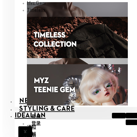
Myz Gem
Timeless
NEOR
STYLING & CARE
IDEALIAN
登录
登录
通知
X
通知
帮助