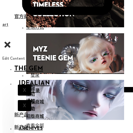
娃用收纳
官方商品
Cart
生活方式
Edit Content
THE GEM
登录
IDEALIAN
通知
登录
X
帮助
通知
旧版商城
X
帮助
新产品
旧版商城
查看全部
新产品
ARCHIVES