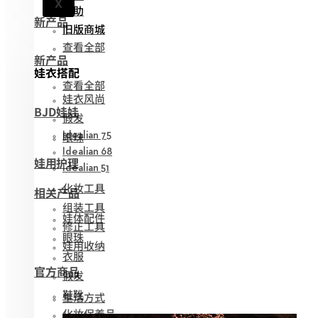
X
帮助
新产品
旧版商城
查看全部
新产品
娃衣搭配
查看全部
娃衣风尚
BJD娃娃
假发
眼珠
Idealian 75
Idealian 68
娃用护理
Idealian 51
化妆工具
相关产品
组装工具
娃体配件
修正工具
眼珠
娃用收纳
衣服
官方商品
假发
鞋靴
生活方式
化妆保养品