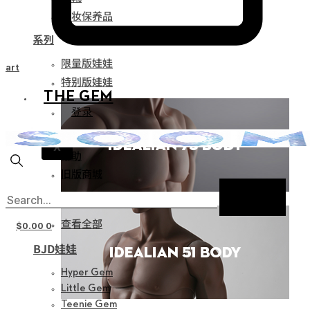
化妆保养品
系列
限量版娃娃
Cart
特别版娃娃
THE GEM
登录
通知
X
帮助
旧版商城
新产品
查看全部
$
0.00
0
BJD娃娃
Hyper Gem
Little Gem
Teenie Gem