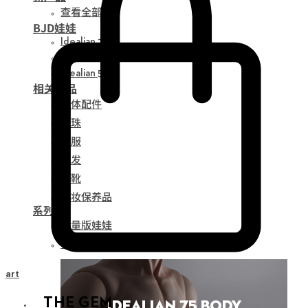
查看全部
BJD娃娃
Idealian 75
Idealian 68
Idealian 51
相关产品
娃体配件
眼珠
衣服
假发
鞋靴
化妆保养品
系列
限量版娃娃
特别版娃娃
Cart
THE GEM