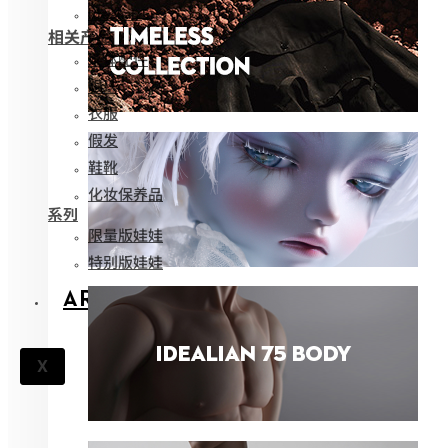
Idealian 51
相关产品
娃体配件
眼珠
衣服
假发
鞋靴
化妆保养品
系列
限量版娃娃
特别版娃娃
ARCHIVES
X