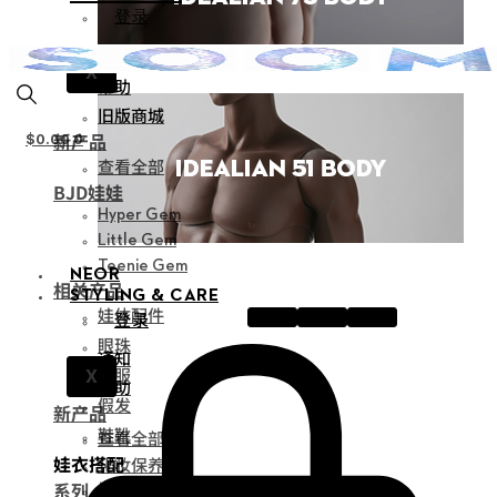
登录
通知
X
帮助
旧版商城
新产品
$
0.00
0
查看全部
BJD娃娃
Hyper Gem
Little Gem
Teenie Gem
NEOR
相关产品
STYLING & CARE
娃体配件
登录
眼珠
通知
衣服
X
帮助
假发
新产品
鞋靴
查看全部
娃衣搭配
化妆保养品
系列
娃衣风尚