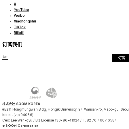
X
YouTube
Weibo
Xiaohongshu
TikTok
Bilibili
订阅我们
订阅
株式会社 SOOM KOREA
#B211 Hongmungwan Bldg, Hongik University, 94 Wausan-ro, Mapo-gu, Seoul
Korea. (zip 04066)
Ceo: Lee Wan-gyu / Biz License 130-86-41024 / T. 82 70 4607 6584
© SOOM Corporation