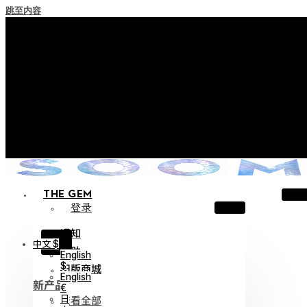
跳至内容
+ 关于实施积分失效政策的通知
+ 使用条款修订事前通知（将于2026年6月13日起施行）
+ 新系列 Nocturne Parade Collection !
+ 新系列 Vestige Collection !
+ 新系列 Alter Collection !
THE GEM
登录
通知
X
中文 $
帮助
English
$
旧版商城
English
新产品
€
查看全部
日