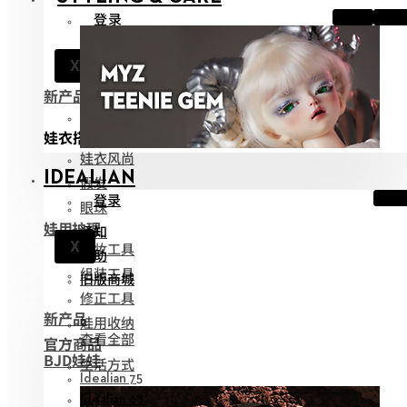
登录
通知
X
帮助
新产品
查看全部
娃衣搭配
娃衣风尚
IDEALIAN
假发
登录
眼珠
娃用护理
通知
X
化妆工具
帮助
组装工具
旧版商城
修正工具
新产品
娃用收纳
查看全部
官方商品
BJD娃娃
生活方式
Idealian 75
Idealian 68