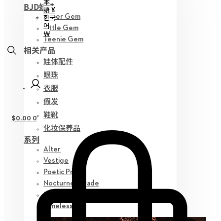
本
BJD娃娃
語 ¥
Hyper Gem
한국
어
Little Gem
￦
Teenie Gem
相关产品
娃体配件
眼珠
衣服
假发
鞋靴
$
0.00
0
化妆保养品
系列
Alter
Vestige
Poetic Prose
Nocturne Parade
Myz Gem
Timeless