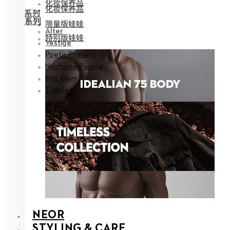
化妆保养品
化妆保养品
系列
系列
限量版娃娃
Alter
特别版娃娃
Vestige
Poetic Prose
Nocturne Parade
Myz Gem
Timeless
NEOR
STYLING & CARE