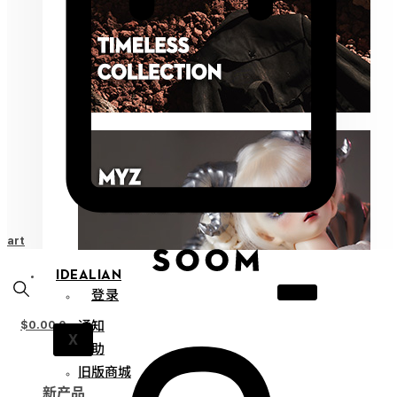
Cart
IDEALIAN
登录
通知
$
0.00
0
X
帮助
旧版商城
新产品