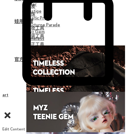
Alter
假发
Vestige
眼珠
Poetic Prose
娃用护理
Nocturne Parade
化妆工具
Myz Gem
组装工具
Timeless
修正工具
娃用收纳
官方商品
生活方式
Cart
Edit Content