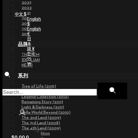
2023
2022
2021
中文 $
2020
English
2019
$
2018
English
€
2017
日
本
品牌
語 ¥
한국
THE GEM
어
IDEALIAN
￦
NEOR
系列
Tree of Life (2015)
Fairy Tales (2013~2015)
Legend Collection (2012)
Remaining Story (2011)
Light & Darkness (2011)
Pella-World Beyond (2010)
The 2nd Land (2009)
The 3rd Land (2008)
The 4th Land (2009)
Limited Edition
$
0.00
0