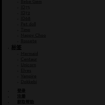
Bebe Gem
ID75
ID72
ID68
Pet doll
Timp
Nappy Choo
Rossete
标签
Mermaid
Centaur
Unicorn
Elves
Vampire
Dokkebi
登录
注册
获取帮助