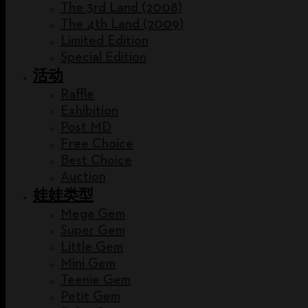
The 3rd Land (2008)
The 4th Land (2009)
Limited Edition
Special Edition
活动
Raffle
Exhibition
Post MD
Free Choice
Best Choice
Auction
娃娃类型
Mega Gem
Super Gem
Little Gem
Mini Gem
Teenie Gem
Petit Gem