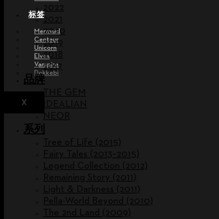
2022
标签
2021
2020
Mermaid
Centaur
2019
Unicorn
2018
Elves
Vampire
2017
Dokkebi
品牌
THE GEM
X
IDEALIAN
NEOR
系列
Tree of Life (2015)
Fairy Tales (2013~2015)
Legend Collection (2012)
Remaining Story (2011)
Light & Darkness (2011)
Pella-World Beyond (2010)
The 2nd Land (2009)