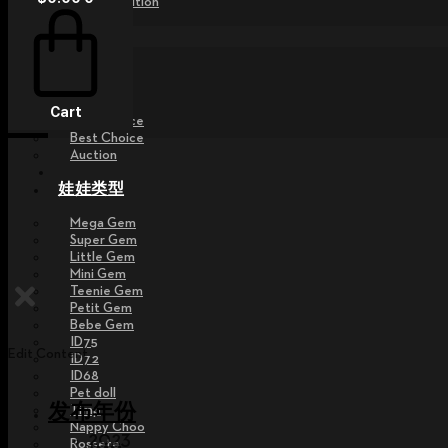
Special Edition
活动
Raffle
Exhibition
Post MD
Cart
Free Choice
Best Choice
Auction
娃娃类型
Mega Gem
Super Gem
Little Gem
Mini Gem
Teenie Gem
Petit Gem
Bebe Gem
ID75
Edit Content
ID72
ID68
Pet doll
发布年份
Timp
Nappy Choo
2023
Rossete