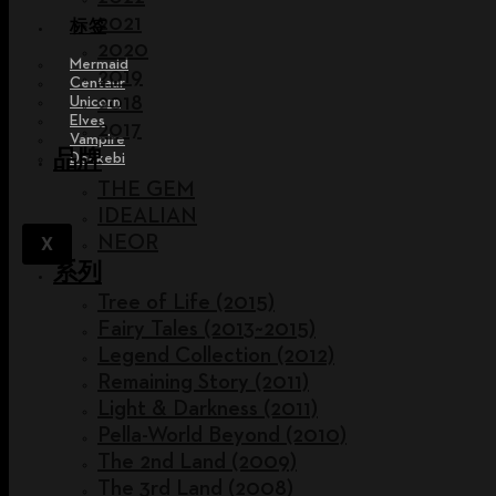
2021
标签
2020
Mermaid
2019
Centaur
2018
Unicorn
Elves
2017
Vampire
品牌
Dokkebi
THE GEM
IDEALIAN
NEOR
X
系列
Tree of Life (2015)
Fairy Tales (2013~2015)
Legend Collection (2012)
Remaining Story (2011)
Light & Darkness (2011)
Pella-World Beyond (2010)
The 2nd Land (2009)
The 3rd Land (2008)