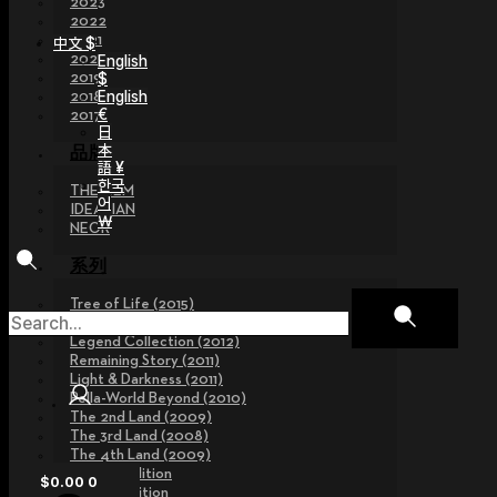
2023
2022
2021
中文 $
2020
English
$
2019
English
2018
€
2017
日
本
品牌
語 ¥
한국
THE GEM
어
IDEALIAN
￦
NEOR
系列
Tree of Life (2015)
Fairy Tales (2013~2015)
Legend Collection (2012)
Remaining Story (2011)
Light & Darkness (2011)
Pella-World Beyond (2010)
The 2nd Land (2009)
The 3rd Land (2008)
The 4th Land (2009)
Limited Edition
$
0.00
0
Special Edition