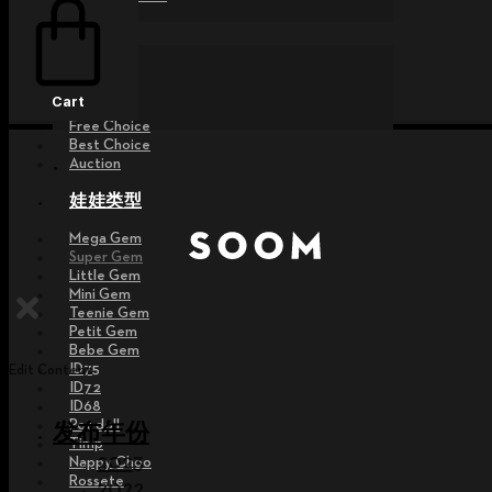
活动
Raffle
Exhibition
Cart
Post MD
Free Choice
Best Choice
Auction
娃娃类型
Mega Gem
Super Gem
Little Gem
Mini Gem
Teenie Gem
Petit Gem
Bebe Gem
ID75
Edit Content
ID72
ID68
Pet doll
发布年份
Timp
2023
Nappy Choo
Rossete
2022