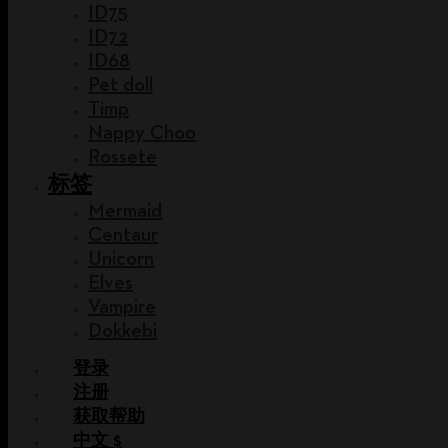
ID75
ID72
ID68
Pet doll
Timp
Nappy Choo
Rossete
标签
Mermaid
Centaur
Unicorn
Elves
Vampire
Dokkebi
登录
注册
获取帮助
中文 $