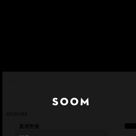
跳至内容
+ 关于实施积分失效政策的通知
+ 使用条款修订事前通知（将于2026年6月13日起施行）
+ 新系列 Nocturne Parade Collection !
+ 新系列 Vestige Collection !
+ 新系列 Alter Collection !
ARCHIVES
发布年份