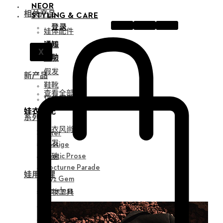
NEOR
相关产品
STYLING & CARE
登录
娃体配件
通知
眼珠
X
帮助
衣服
假发
新产品
鞋靴
查看全部
化妆保养品
娃衣搭配
系列
娃衣风尚
Alter
假发
Vestige
眼珠
Poetic Prose
Nocturne Parade
娃用护理
Myz Gem
化妆工具
Timeless
组装工具
修正工具