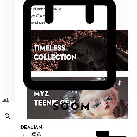
Poetic Prose
Nocturne Parade
Myz Gem
Timeless
Cart
IDEALIAN
登录