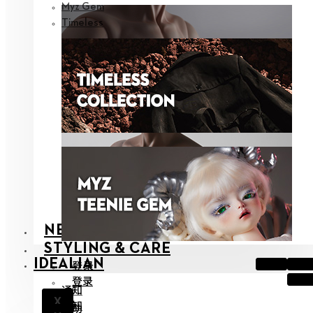
Myz Gem
Timeless
NEOR
STYLING & CARE
IDEALIAN
登录
登录
通知
X
通知
帮助