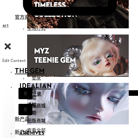
娃用收纳
官方商品
Cart
生活方式
Edit Content
THE GEM
登录
IDEALIAN
通知
登录
X
帮助
通知
旧版商城
X
帮助
新产品
旧版商城
查看全部
新产品
ARCHIVES