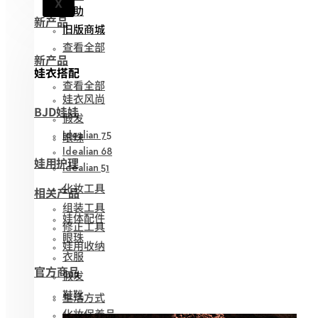
X
帮助
新产品
旧版商城
查看全部
新产品
娃衣搭配
查看全部
娃衣风尚
BJD娃娃
假发
眼珠
Idealian 75
Idealian 68
娃用护理
Idealian 51
化妆工具
相关产品
组装工具
娃体配件
修正工具
眼珠
娃用收纳
衣服
官方商品
假发
鞋靴
生活方式
化妆保养品