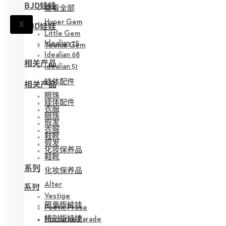
BJD娃娃
查看全部
Hyper Gem
X
BJD娃娃
Little Gem
Idealian 75
Teenie Gem
Idealian 68
相关产品
Idealian 51
娃体配件
相关产品
眼珠
娃体配件
衣服
眼珠
假发
衣服
鞋靴
假发
化妆保养品
鞋靴
系列
化妆保养品
Alter
系列
Vestige
限量版娃娃
Poetic Prose
特别版娃娃
Nocturne Parade