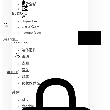
本
查看全部
語 ¥
한국
BJD娃娃
어
￦
Hyper Gem
Little Gem
Teenie Gem
相关产品
娃体配件
眼珠
衣服
假发
$
0.00
0
鞋靴
化妆保养品
系列
Alter
Vestige