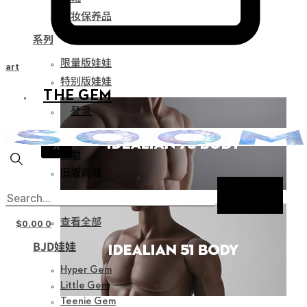
化妆保养品
系列
限量版娃娃
Cart
特别版娃娃
THE GEM
登录
通知
X
帮助
旧版商城
新产品
查看全部
$
0.00
0
BJD娃娃
Hyper Gem
Little Gem
Teenie Gem