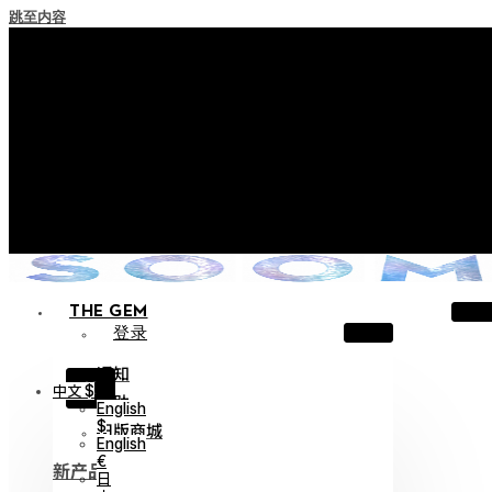
跳至内容
+ 关于实施积分失效政策的通知
+ 使用条款修订事前通知（将于2026年6月13日起施行）
+ 新系列 Nocturne Parade Collection !
+ 新系列 Vestige Collection !
+ 新系列 Alter Collection !
THE GEM
登录
通知
X
中文 $
帮助
English
$
旧版商城
English
€
新产品
日