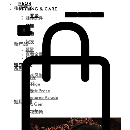
NEOR
相关产品
STYLING & CARE
登录
娃体配件
通知
眼珠
X
帮助
衣服
假发
新产品
鞋靴
查看全部
化妆保养品
娃衣搭配
系列
娃衣风尚
Alter
假发
Vestige
眼珠
Poetic Prose
Nocturne Parade
娃用护理
Myz Gem
化妆工具
Timeless
组装工具
修正工具