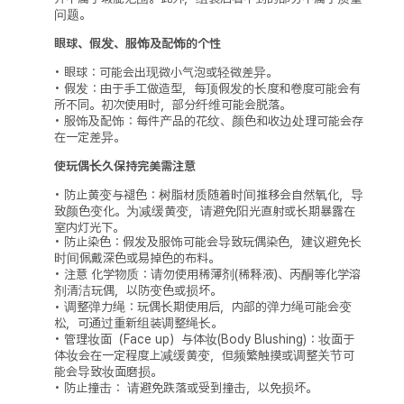
问题。
眼球、假发、服饰及配饰的个性
• 眼球：可能会出现微小气泡或轻微差异。
• 假发：由于手工做造型，每顶假发的长度和卷度可能会有
所不同。初次使用时，部分纤维可能会脱落。
• 服饰及配饰：每件产品的花纹、颜色和收边处理可能会存
在一定差异。
使玩偶长久保持完美需注意
• 防止黄变与褪色：树脂材质随着时间推移会自然氧化，导
致颜色变化。为减缓黄变，请避免阳光直射或长期暴露在
室内灯光下。
• 防止染色：假发及服饰可能会导致玩偶染色，建议避免长
时间佩戴深色或易掉色的布料。
• 注意 化学物质：请勿使用稀薄剂(稀释液)、丙酮等化学溶
剂清洁玩偶，以防变色或损坏。
• 调整弹力绳：玩偶长期使用后，内部的弹力绳可能会变
松，可通过重新组装调整绳长。
• 管理妆面（Face up）与体妆(Body Blushing)：妆面于
体妆会在一定程度上减缓黄变，但频繁触摸或调整关节可
能会导致妆面磨损。
• 防止撞击： 请避免跌落或受到撞击，以免损坏。