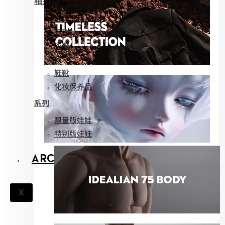
相关产品
娃体配件
眼珠
衣服
假发
鞋靴
化妆保养品
系列
限量版娃娃
特别版娃娃
ARCHIVES
X