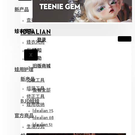
新产品
查看全部
娃衣搭配
IDEALIAN
登录
娃衣风尚
假发
通知
X
帮助
眼珠
旧版商城
娃用护理
新产品
化妆工具
组装工具
查看全部
修正工具
BJD娃娃
娃用收纳
Idealian 75
官方商品
Idealian 68
Idealian 51
生活方式