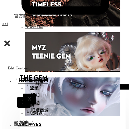
娃用收纳
官方商品
Cart
生活方式
Edit Content
THE GEM
IDEALIAN
登录
登录
通知
通知
X
帮助
X
帮助
旧版商城
旧版商城
新产品
新产品
ARCHIVES