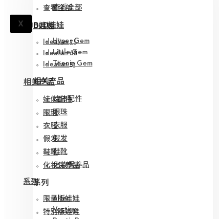
查看全部
查看全部
BJD娃娃
X
BJD娃娃
Hyper Gem
Idealian 75
Little Gem
Idealian 68
Teenie Gem
Idealian 51
相关产品
相关产品
娃体配件
娃体配件
眼珠
眼珠
衣服
衣服
假发
假发
鞋靴
鞋靴
化妆保养品
化妆保养品
系列
系列
限量版娃娃
Alter
特别版娃娃
Vestige