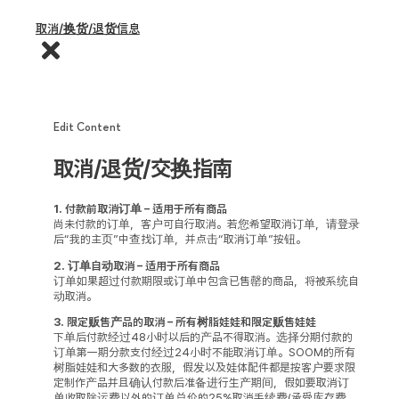
取消/换货/退货信息
Edit Content
取消/退货/交换指南
1. 付款前取消订单 – 适用于所有商品
尚未付款的订单，客户可自行取消。若您希望取消订单，请登录
后“我的主页”中查找订单，并点击“取消订单”按钮。
2. 订单自动取消 – 适用于所有商品
订单如果超过付款期限或订单中包含已售罄的商品，将被系统自
动取消。
3. 限定贩售产品的取消 – 所有树脂娃娃和限定贩售娃娃
下单后付款经过48小时以后的产品不得取消。选择分期付款的
订单第一期分款支付经过24小时不能取消订单。SOOM的所有
树脂娃娃和大多数的衣服，假发以及娃体配件都是按客户要求限
定制作产品并且确认付款后准备进行生产期间，假如要取消订
单收取除运费以外的订单总价的25%取消手续费(承受库存费