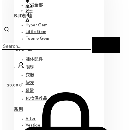
本
查看全部
語 ¥
한국
BJD娃娃
어
￦
Hyper Gem
Little Gem
Teenie Gem
相关产品
娃体配件
眼珠
衣服
假发
$
0.00
0
鞋靴
化妆保养品
系列
Alter
Vestige