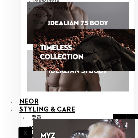
Poetic Prose
Nocturne Parade
Myz Gem
Timeless
NEOR
STYLING & CARE
登录
通知
X
帮助