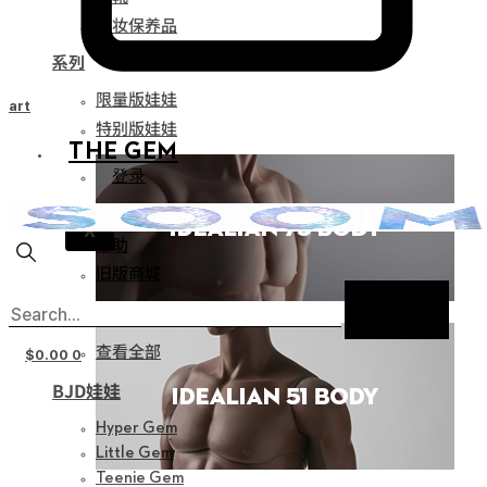
化妆保养品
系列
限量版娃娃
Cart
特别版娃娃
THE GEM
登录
通知
X
帮助
旧版商城
新产品
查看全部
$
0.00
0
BJD娃娃
Hyper Gem
Little Gem
Teenie Gem