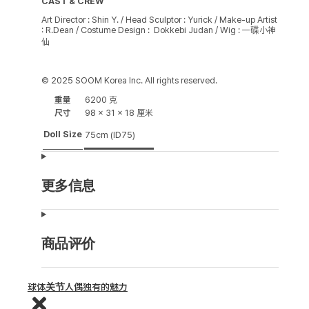
CAST & CREW
Art Director : Shin Y. / Head Sculptor : Yurick / Make-up Artist
: R.Dean / Costume Design : Dokkebi Judan / Wig : 一碟小神
仙
© 2025 SOOM Korea Inc. All rights reserved.
重量
6200 克
尺寸
98 × 31 × 18 厘米
Doll Size
75cm (ID75)
更多信息
商品评价
球体关节人偶独有的魅力