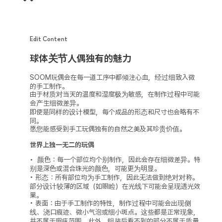
Edit Content
球体关节人偶独有的魅力
SOOM玩偶会在每一道工序中都倾注心血，经过细致入微
的手工制作。
由于材质对当天的温度和湿度极为敏感，在制作过程中可能
会产生细微差异。
即使是同样的设计模型，每个成品的形态和尺寸也会略有不
同。
愿您能感受到手工玩偶独有的自然之美及其珍贵价值。
世界上独一无二的玩偶
• 颜色：每一个部位均个别制作，因此会存在细微差异。特
别是深色或混合珠光的颜色，可能更为明显。
• 形态：所有部位均为手工制作，因此无法做到绝对对称。
部分设计较薄的区域（如眼睑）在光线下可能会呈现透光效
果。
• 表面：由于手工制作的特性，制作过程中可能会出现侧
线、浇口痕迹、微小气泡或细小斑点。这些都是正常现象，
并不属于瑕疵范围。此外，组装后看不到的部分不属于质量