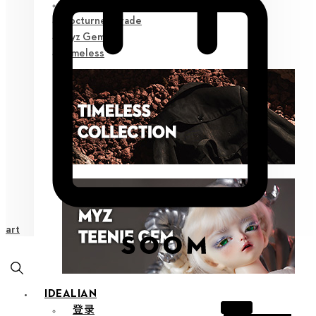
Poetic Prose
Nocturne Parade
Myz Gem
Timeless
Cart
IDEALIAN
登录