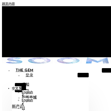
跳至内容
+ 关于实施积分失效政策的通知
+ 使用条款修订事前通知（将于2026年6月13日起施行）
+ 新系列 Nocturne Parade Collection !
+ 新系列 Vestige Collection !
+ 新系列 Alter Collection !
THE GEM
登录
通知
X
中文 $
帮助
English
$
旧版商城
English
€
新产品
日