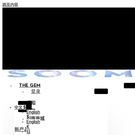
跳至内容
+ 关于实施积分失效政策的通知
+ 使用条款修订事前通知（将于2026年6月13日起施行）
+ 新系列 Nocturne Parade Collection !
+ 新系列 Vestige Collection !
+ 新系列 Alter Collection !
THE GEM
登录
通知
X
中文 $
帮助
English
$
旧版商城
English
€
新产品
日