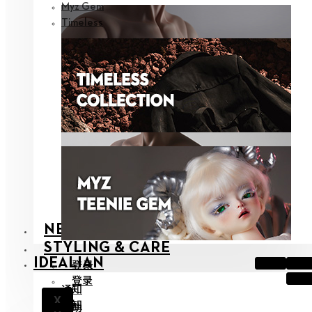
Myz Gem
Timeless
NEOR
STYLING & CARE
IDEALIAN
登录
登录
通知
X
通知
帮助