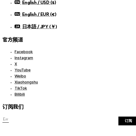
English / USD ($)
English / EUR (€)
日本語 / JPY (￥)
官方频道
Facebook
Instagram
X
YouTube
Weibo
Xiaohongshu
TikTok
Bilibili
订阅我们
订阅