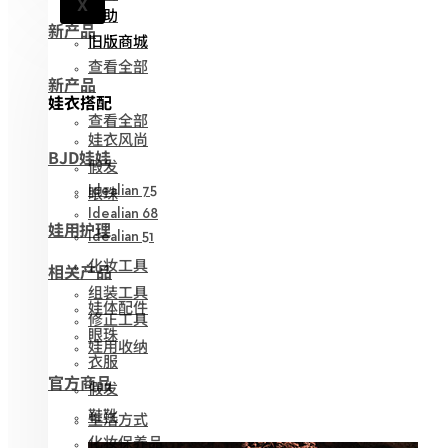
X
帮助
新产品
旧版商城
查看全部
新产品
娃衣搭配
查看全部
娃衣风尚
BJD娃娃
假发
眼珠
Idealian 75
Idealian 68
娃用护理
Idealian 51
化妆工具
相关产品
组装工具
娃体配件
修正工具
眼珠
娃用收纳
衣服
官方商品
假发
鞋靴
生活方式
化妆保养品