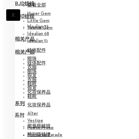
BJD娃娃
查看全部
Hyper Gem
X
BJD娃娃
Little Gem
Idealian 75
Teenie Gem
Idealian 68
相关产品
Idealian 51
娃体配件
相关产品
眼珠
娃体配件
衣服
眼珠
假发
衣服
鞋靴
假发
化妆保养品
鞋靴
系列
化妆保养品
Alter
系列
Vestige
限量版娃娃
Poetic Prose
特别版娃娃
Nocturne Parade