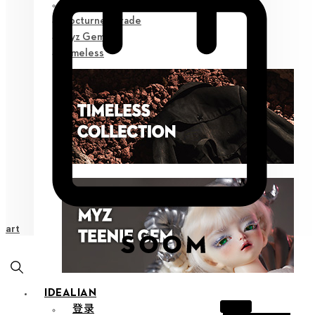
Poetic Prose
Nocturne Parade
Myz Gem
Timeless
Cart
IDEALIAN
登录