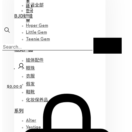
本
查看全部
語 ¥
한국
BJD娃娃
어
￦
Hyper Gem
Little Gem
Teenie Gem
相关产品
娃体配件
眼珠
衣服
假发
$
0.00
0
鞋靴
化妆保养品
系列
Alter
Vestige