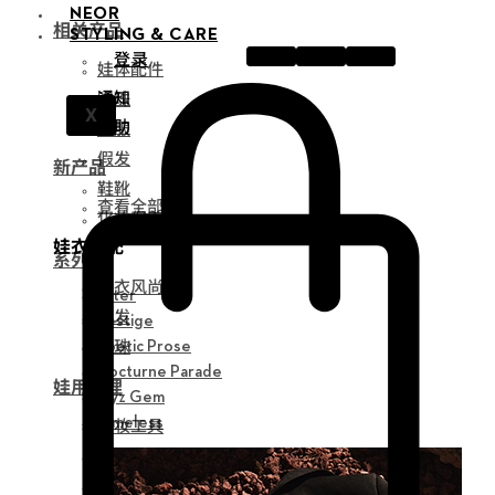
NEOR
相关产品
STYLING & CARE
登录
娃体配件
通知
眼珠
X
帮助
衣服
假发
新产品
鞋靴
查看全部
化妆保养品
娃衣搭配
系列
娃衣风尚
Alter
假发
Vestige
眼珠
Poetic Prose
Nocturne Parade
娃用护理
Myz Gem
化妆工具
Timeless
组装工具
修正工具