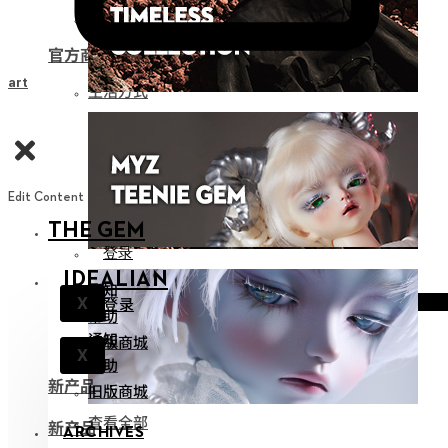
娃用收纳
官方商品
Cart
生活方式
Edit Content
THE GEM
登录
IDEALIAN
通知
登录
X
帮助
通知
旧版商城
X
帮助
新产品
旧版商城
查看全部
新产品
ARCHIVES