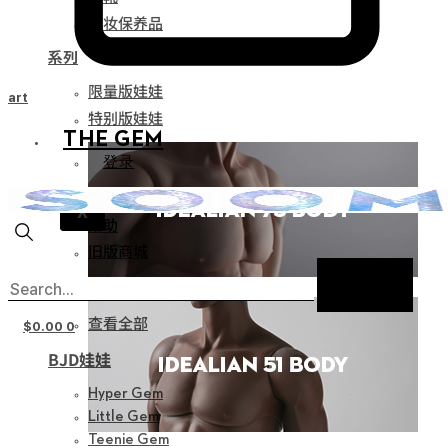
化妆保养品
系列
限量版娃娃
Cart
特别版娃娃
THE GEM
登录
通知
X
帮助
旧版商城
新产品
查看全部
$
0.00
0
BJD娃娃
Hyper Gem
Little Gem
Teenie Gem