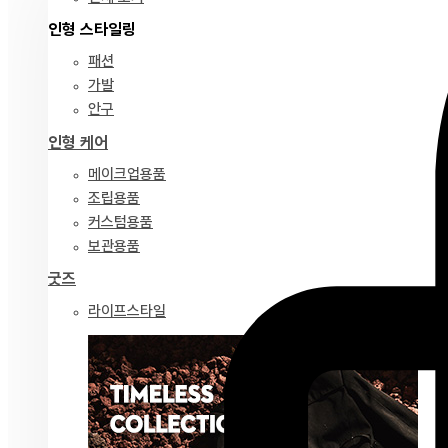
인형 스타일링
패션
가발
안구
인형 케어
메이크업용품
조립용품
커스텀용품
보관용품
굿즈
라이프스타일