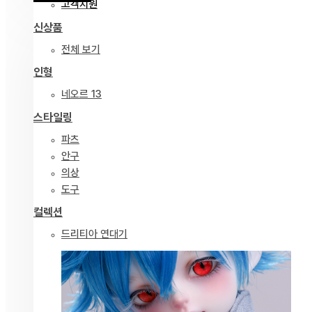
고객지원
신상품
전체 보기
인형
네오르 13
스타일링
파츠
안구
의상
도구
컬렉션
드리티아 연대기