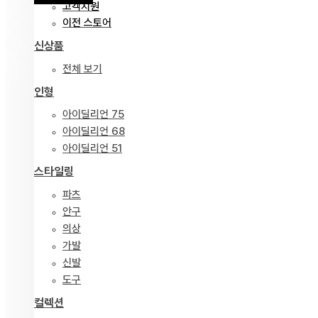
고객지원
이전 스토어
신상품
전체 보기
인형
아이딜리언 75
아이딜리언 68
아이딜리언 51
스타일링
파츠
안구
의상
가발
신발
도구
컬렉션