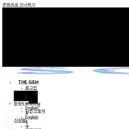
콘텐츠로 건너뛰기
+ 포인트 소멸 정책 
+ 이용약관 개정 사전 안내 (26년
+ NEW 녹턴 퍼레이드 컬렉션
+ NEW 베스티지 컬렉션을
+ NEW 얼터 컬렉션을 
THE GEM
로그인
X
공지
한국어 ￦
고객지원
English
이전 스토어
$
English
신상품
€
中