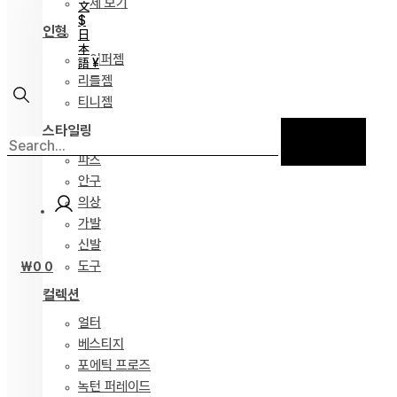
전체 보기
文
$
인형
日
本
하이퍼젬
語 ¥
리틀젬
티니젬
스타일링
파츠
안구
의상
가발
신발
도구
₩
0
0
컬렉션
얼터
베스티지
포에틱 프로즈
녹턴 퍼레이드