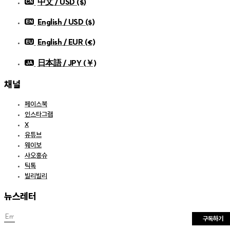
中文 / USD ($)
English / USD ($)
English / EUR (€)
日本語 / JPY (￥)
채널
페이스북
인스타그램
X
유튜브
웨이보
샤오홍슈
틱톡
빌리빌리
뉴스레터
구독하기