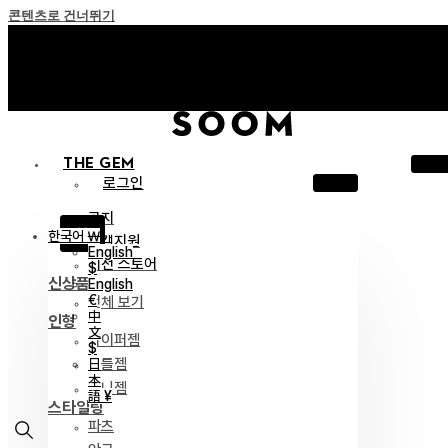
콘텐츠로 건너뛰기
+ Invite you to ‘Soom Creative Lounge!
+ Invite you to ‘Soom Creative Lounge!
THE GEM
로그인
공지
X
한국어 ￦
고객지원
English
이전 스토어
$
신상품
English
€
전체 보기
中
인형
文
하이퍼젬
$
리틀젬
日
本
티니젬
語 ¥
스타일링
파츠