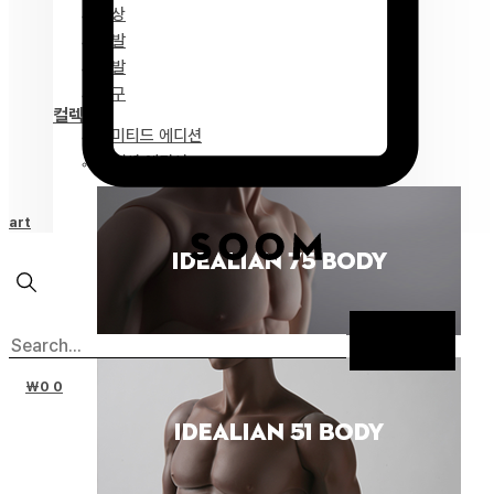
의상
가발
신발
도구
컬렉션
리미티드 에디션
스페셜 에디션
Cart
₩
0
0