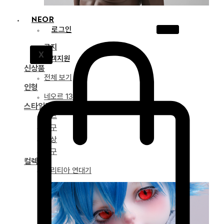
NEOR
로그인
공지
X
고객지원
신상품
전체 보기
인형
네오르 13
스타일링
파츠
안구
의상
도구
컬렉션
드리티아 연대기