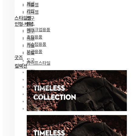
패션
리틀젬
가발
티니젬
스타일링
안구
파츠
인형 케어
메이크업용품
안구
조립용품
의상
커스텀용품
가발
보관용품
신발
굿즈
도구
라이프스타일
컬렉션
얼터
베스티지
포에틱 프로즈
녹턴 퍼레이드
마이즈 젬
타임리스