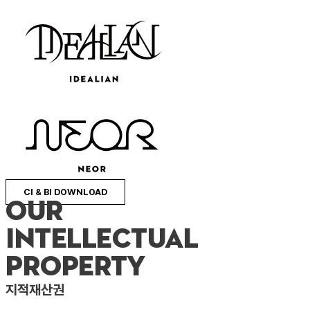
CI & BI DOWNLOAD
Our
Intellectual
Property
지적재산권