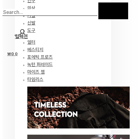
안구
의상
가발
신발
도구
컬렉션
얼터
베스티지
₩
0
0
포에틱 프로즈
녹턴 퍼레이드
마이즈 젬
타임리스