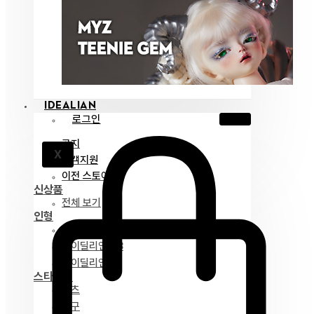
IDEALIAN
로그인
공지
X
고객지원
이전 스토어
신상품
전체 보기
인형
아이딜리언 75
아이딜리언 68
아이딜리언 51
스타일링
파츠
안구