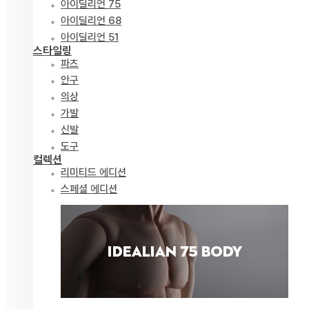
아이딜리언 75
아이딜리언 68
아이딜리언 51
스타일링
파츠
안구
의상
가발
신발
도구
컬렉션
리미티드 에디션
스페셜 에디션