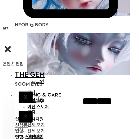
NEOR 13 BODY
Cart
콘텐츠 편집
THE GEM
로그인
SOOM EYES
공지
STYLING & CARE
X
고객지원
로그인
이전 스토어
공지
X
신상품
고객지원
전체 보기
신상품
인형
전체 보기
하이퍼젬
인형 스타일링