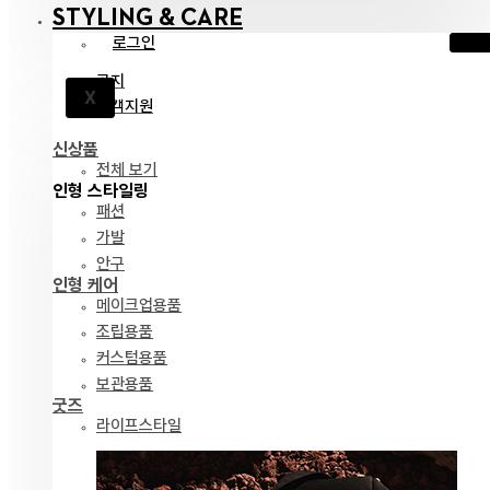
STYLING & CARE
로그인
공지
X
고객지원
신상품
전체 보기
인형 스타일링
패션
가발
안구
인형 케어
메이크업용품
조립용품
커스텀용품
보관용품
굿즈
라이프스타일