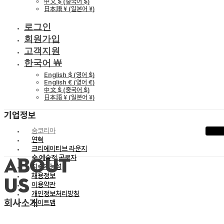
中文 $
(
중국어 $
)
日本語 ¥
(
일본어 ¥
)
로그인
회원가입
고객지원
한국어 ￦
English $
(
영어 $
)
English €
(
영어 €
)
中文 $
(
중국어 $
)
日本語 ¥
(
일본어 ¥
)
기업정보
숨코리아
연혁
크리에이티브 라운지
숨 예술적 공로자
ABOUT
지속가능성
채용정보
US
이용약관
개인정보처리방침
회사소개
사이트맵