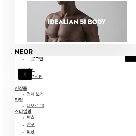
NEOR
로그인
공지
X
고객지원
신상품
전체 보기
인형
네오르 13
스타일링
파츠
안구
의상