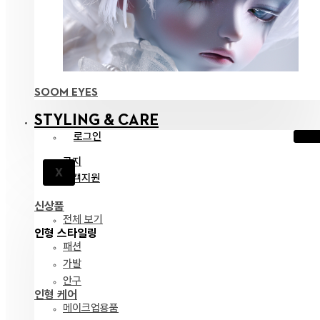
SOOM EYES
STYLING & CARE
로그인
공지
X
고객지원
신상품
전체 보기
인형 스타일링
패션
가발
안구
인형 케어
메이크업용품