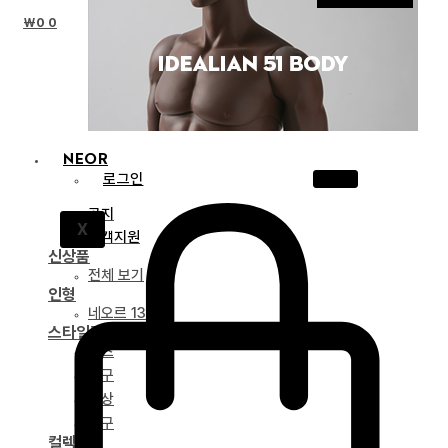
₩
0
0
NEOR
로그인
공지
X
고객지원
신상품
전체 보기
인형
네오르 13
스타일링
파츠
안구
의상
도구
컬렉션