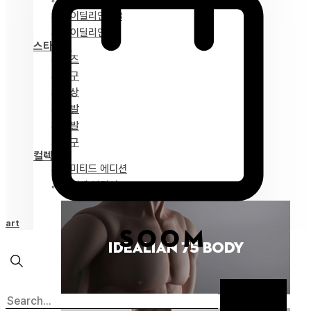
아이딜리언 68
아이딜리언 51
스타일링
파츠
안구
의상
가발
신발
도구
컬렉션
리미티드 에디션
스페셜 에디션
Cart