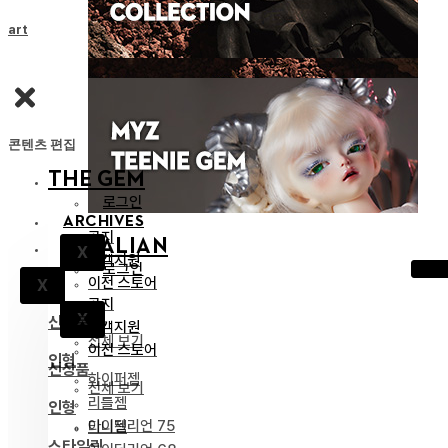
Cart
콘텐츠 편집
THE GEM
로그인
ARCHIVES
공지
IDEALIAN
X
고객지원
로그인
이전 스토어
X
공지
X
신상품
고객지원
전체 보기
이전 스토어
인형
신상품
하이퍼젬
전체 보기
리틀젬
인형
아이딜리언 75
티니젬
스타일링