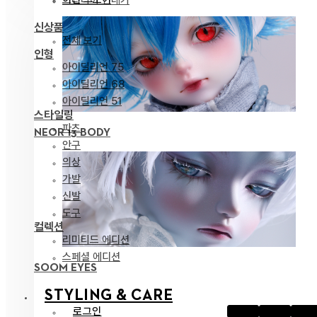
신상품
전체 보기
인형
아이딜리언 75
아이딜리언 68
아이딜리언 51
스타일링
파츠
NEOR 13 BODY
안구
의상
가발
신발
도구
컬렉션
리미티드 에디션
스페셜 에디션
SOOM EYES
STYLING & CARE
로그인