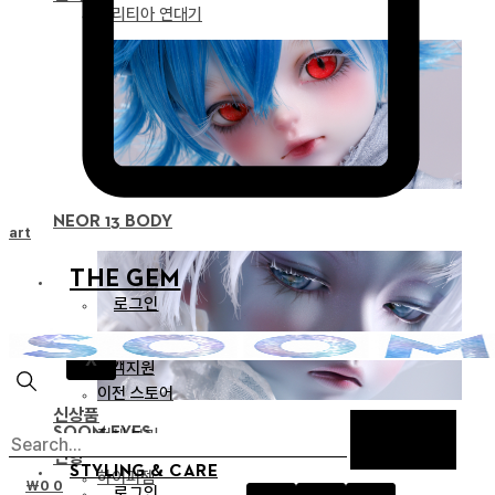
드리티아 연대기
NEOR 13 BODY
Cart
THE GEM
로그인
공지
X
고객지원
이전 스토어
신상품
SOOM EYES
전체 보기
인형
STYLING & CARE
하이퍼젬
₩
0
0
로그인