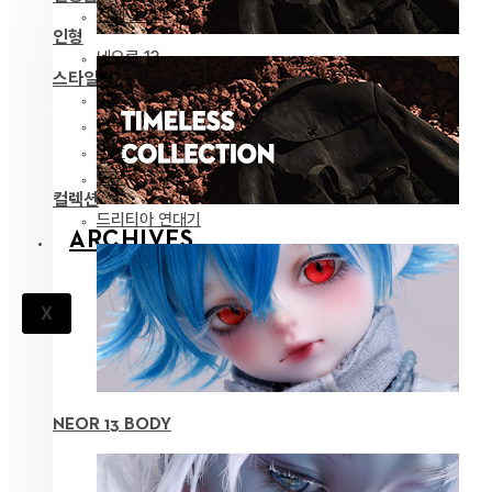
전체 보기
인형
네오르 13
스타일링
파츠
안구
의상
도구
컬렉션
드리티아 연대기
ARCHIVES
X
NEOR 13 BODY