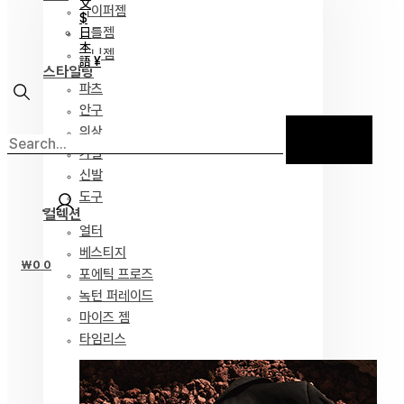
文
하이퍼젬
$
리틀젬
日
本
티니젬
語 ¥
스타일링
파츠
안구
의상
가발
신발
도구
컬렉션
얼터
베스티지
₩
0
0
포에틱 프로즈
녹턴 퍼레이드
마이즈 젬
타임리스