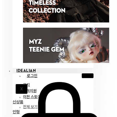
IDEALIAN
로그인
공지
X
고객지원
이전 스토어
신상품
전체 보기
인형
아이딜리언 75