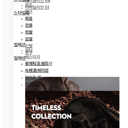
아이딜리언 68
파츠
아이딜리언 51
안구
스타일링
파츠
의상
안구
가발
의상
신발
가발
도구
컬렉션
신발
얼터
도구
베스티지
컬렉션
리미티드 에디션
포에틱 프로즈
스페셜 에디션
녹턴 퍼레이드
마이즈 젬
타임리스