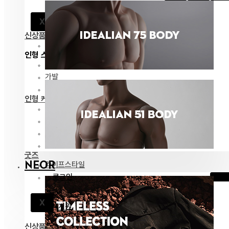
공지
X
고객지원
신상품
전체 보기
인형 스타일링
패션
가발
안구
인형 케어
메이크업용품
조립용품
커스텀용품
보관용품
굿즈
NEOR
라이프스타일
로그인
공지
X
고객지원
신상품