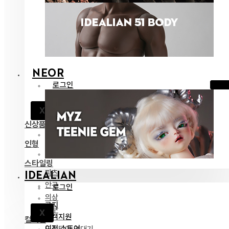
NEOR
로그인
공지
X
고객지원
신상품
전체 보기
인형
네오르 13
스타일링
파츠
IDEALIAN
안구
로그인
의상
공지
도구
X
고객지원
컬렉션
이전 스토어
드리티아 연대기