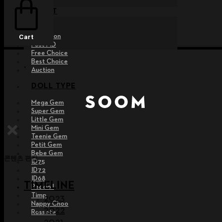
EVENT
Raffle
Exhibition
Cart
Post MD
Free Choice
Best Choice
Auction
DOLL TYPE
Mega Gem
Super Gem
Little Gem
Mini Gem
Teenie Gem
Petit Gem
Bebe Gem
콘텐츠 편집
ID75
ID72
ID68
TIMELINE
Pet doll
Timp
2023
Nappy Choo
2022
Rossete
2021