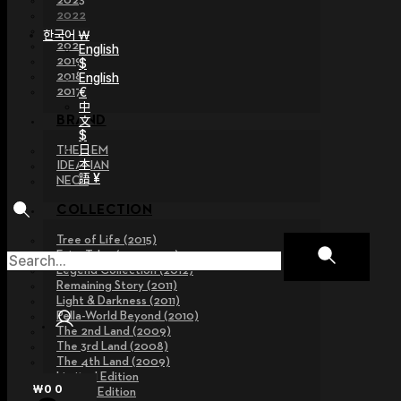
2023
2022
2021
한국어 ￦
2020
English
2019
$
2018
English
€
2017
中
文
BRAND
$
日
THE GEM
本
IDEALIAN
語 ¥
NEOR
COLLECTION
Tree of Life (2015)
Fairy Tales (2013~2015)
Legend Collection (2012)
Remaining Story (2011)
Light & Darkness (2011)
Pella-World Beyond (2010)
The 2nd Land (2009)
The 3rd Land (2008)
The 4th Land (2009)
Limited Edition
₩
0
0
Special Edition