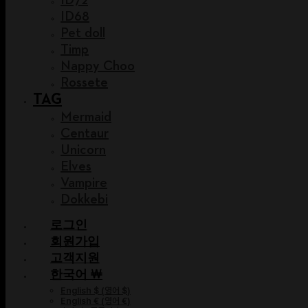
ID68
Pet doll
Timp
Nappy Choo
Rossete
TAG
Mermaid
Centaur
Unicorn
Elves
Vampire
Dokkebi
로그인
회원가입
고객지원
한국어 ￦
English $
(
영어 $
)
English €
(
영어 €
)