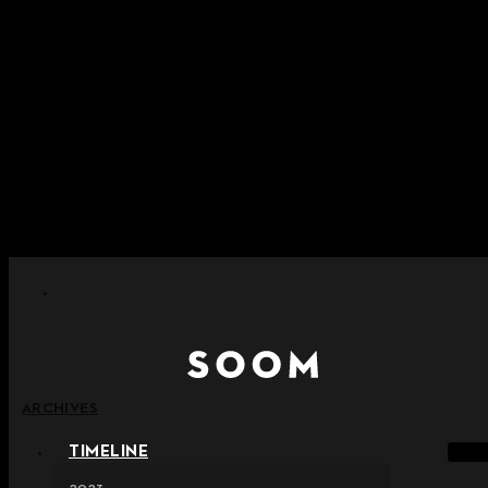
콘텐츠로 건너뛰기
+ 포인트 소멸 정책 시행 안내
+ 이용약관 개정 사전 안내 (26년 6월 13일 시행)
+ NEW 녹턴 퍼레이드 컬렉션을 만나보세요 !
+ NEW 베스티지 컬렉션을 만나보세요 !
+ NEW 얼터 컬렉션을 만나보세요 !
ARCHIVES
TIMELINE