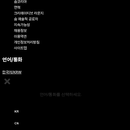
숨코리아
연혁
크리에이티브 라운지
숨 예술적 공로자
지속가능성
채용정보
이용약관
개인정보처리방침
사이트맵
언어/통화
한국어/KRW
콘텐츠 편집
언어/통화를 선택하세요.
한국어 / KRW (￦)
中文 / USD ($)