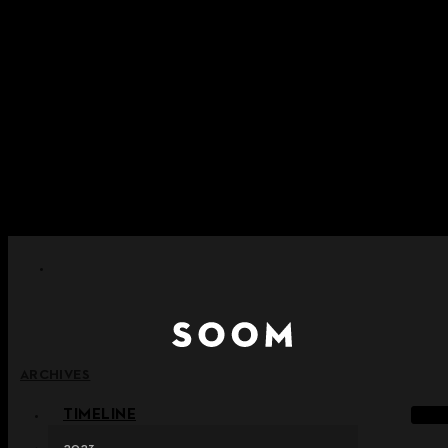
콘텐츠로 건너뛰기
+ 포인트 소멸 정책 시행 안내
+ 이용약관 개정 사전 안내 (26년 6월 13일 시행)
+ NEW 녹턴 퍼레이드 컬렉션을 만나보세요 !
+ NEW 베스티지 컬렉션을 만나보세요 !
+ NEW 얼터 컬렉션을 만나보세요 !
ARCHIVES
TIMELINE