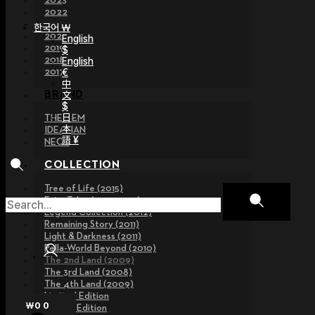
2023
2022
2021
한국어 ￦
2020
English
2019
$
2018
English
€
2017
中
文
BRAND
$
日
THE GEM
本
IDEALIAN
語 ¥
NEOR
COLLECTION
Tree of Life (2015)
Fairy Tales (2013~2015)
Legend Collection (2012)
Remaining Story (2011)
Light & Darkness (2011)
Pella-World Beyond (2010)
The 2nd Land (2009)
The 3rd Land (2008)
The 4th Land (2009)
Limited Edition
₩
0
0
Special Edition