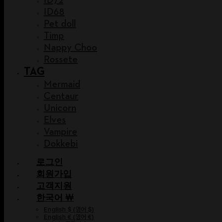
ID68
Pet doll
Timp
Nappy Choo
Rossete
TAG
Mermaid
Centaur
Unicorn
Elves
Vampire
Dokkebi
로그인
회원가입
고객지원
한국어 ￦
English $
(
영어 $
)
English €
(
영어 €
)