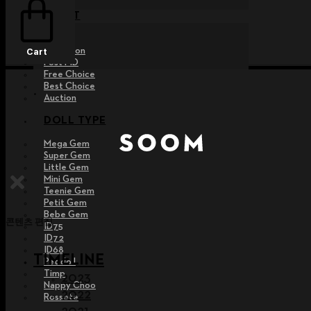
EVENT
Raffle
Exhibition
Cart
Post MD
Free Choice
Best Choice
Auction
DOLL TYPE
Mega Gem
Super Gem
Little Gem
Mini Gem
Teenie Gem
Petit Gem
Bebe Gem
콘텐츠 편집
ID75
ID72
ID68
TIMELINE
Pet doll
Timp
2023
Nappy Choo
2022
Rossete
2021