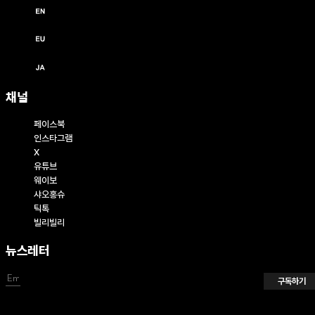
English / USD ($)
English / EUR (€)
日本語 / JPY (￥)
채널
페이스북
인스타그램
X
유튜브
웨이보
샤오홍슈
틱톡
빌리빌리
뉴스레터
구독하기