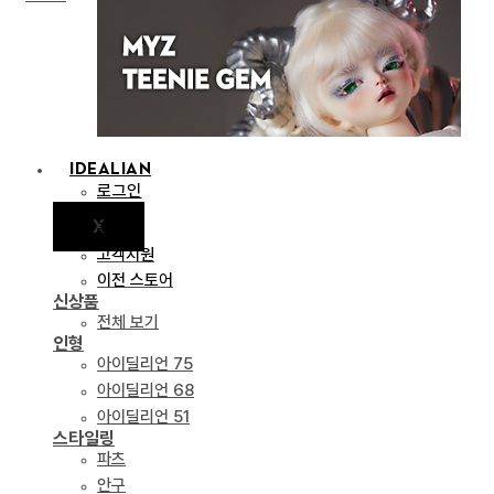
IDEALIAN
로그인
X
공지
고객지원
이전 스토어
신상품
전체 보기
인형
아이딜리언 75
아이딜리언 68
아이딜리언 51
스타일링
파츠
안구