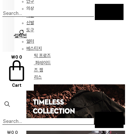
안구
의상
가발
신발
도구
컬렉션
얼터
베스티지
포에틱 프로즈
₩
0
0
녹턴 퍼레이드
마이즈 젬
타임리스
Cart
₩
0
0