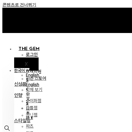
콘텐츠로 건너뛰기
+ Invite you to ‘Soom Cre
+ Invite you to ‘Soom Cre
THE GEM
로그인
X
공지
한국어 ￦
고객지원
English
이전 스토어
$
신상품
English
전체 보기
€
中
인형
文
하이퍼젬
$
리틀젬
日
本
티니젬
語 ¥
스타일링
파츠