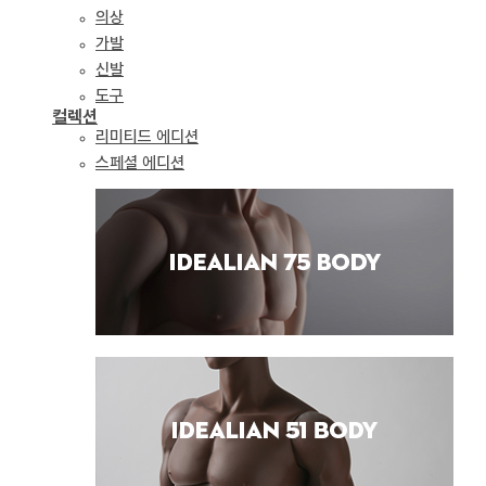
의상
가발
신발
도구
컬렉션
리미티드 에디션
스페셜 에디션