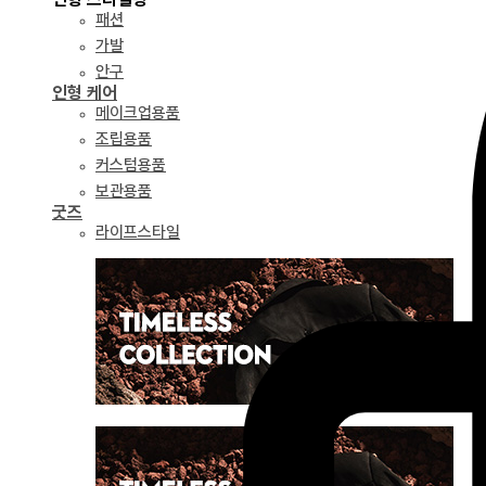
패션
가발
안구
인형 케어
메이크업용품
조립용품
커스텀용품
보관용품
굿즈
라이프스타일