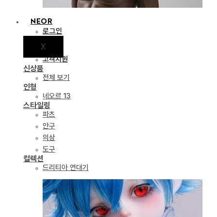
NEOR
로그인
X
공지
고객지원
신상품
전체 보기
인형
네오르 13
스타일링
파츠
안구
의상
도구
컬렉션
드리티아 연대기