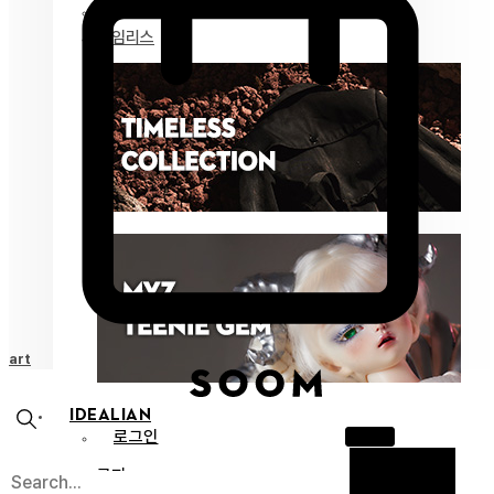
마이즈 젬
타임리스
Cart
IDEALIAN
로그인
공지
X