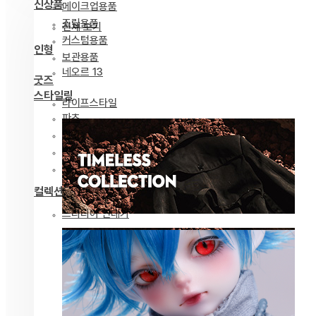
신상품
메이크업용품
조립용품
전체 보기
커스텀용품
인형
보관용품
네오르 13
굿즈
스타일링
라이프스타일
파츠
안구
의상
도구
컬렉션
드리티아 연대기