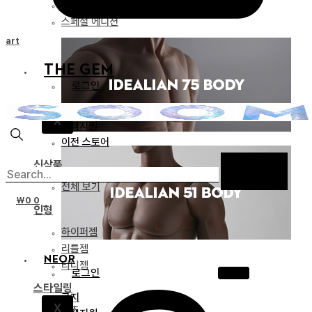
리미티드 에디션
스페셜 에디션
Cart
THE GEM
로그인
공지
X
고객지원
이전 스토어
신상품
전체 보기
₩
0
0
인형
하이퍼젬
리틀젬
NEOR
티니젬
로그인
스타일링
공지
X
파츠