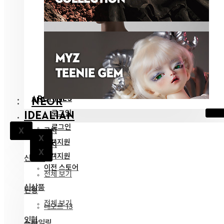
ARCHIVES
NEOR
로그인
IDEALIAN
로그인
공지
X
X
고객지원
공지
X
고객지원
신상품
이전 스토어
전체 보기
신상품
인형
전체 보기
네오르 13
인형
스타일링