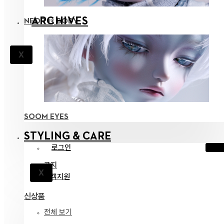
ARCHIVES
NEOR 13 BODY
X
SOOM EYES
STYLING & CARE
로그인
공지
X
고객지원
신상품
전체 보기