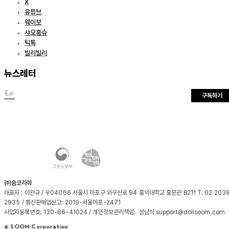
X
유튜브
웨이보
샤오홍슈
틱톡
빌리빌리
뉴스레터
구독하기
㈜숨코리아
대표자 : 이완규 / 우04066 서울시 마포구 와우산로 94 홍익대학교 홍문관 B211 T. 02 203
2935 / 통신판매업신고: 2019-서울마포-2471
사업자등록번호: 130-86-41024 / 개인정보관리책임: 성남식 support@dollsoom.com
© SOOM Corporation