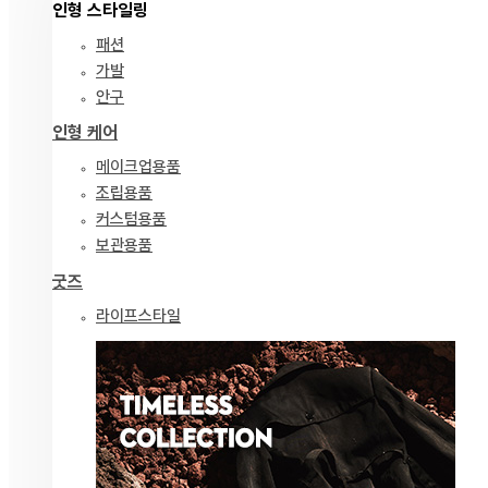
인형 스타일링
패션
가발
안구
인형 케어
메이크업용품
조립용품
커스텀용품
보관용품
굿즈
라이프스타일