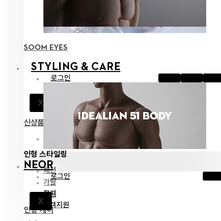
SOOM EYES
STYLING & CARE
로그인
공지
X
고객지원
신상품
전체 보기
인형 스타일링
NEOR
패션
로그인
가발
공지
안구
X
고객지원
인형 케어