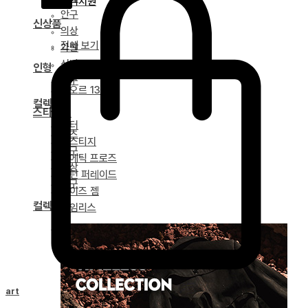
고객지원
안구
신상품
의상
전체 보기
가발
신발
인형
도구
네오르 13
컬렉션
스타일링
얼터
파츠
베스티지
안구
포에틱 프로즈
의상
녹턴 퍼레이드
도구
마이즈 젬
컬렉션
타임리스
드리티아 연대기
Cart