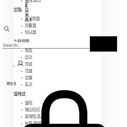
전체 보기
文
$
인형
日
本
하이퍼젬
語 ¥
리틀젬
티니젬
스타일링
파츠
안구
의상
가발
신발
₩
0
0
도구
컬렉션
얼터
베스티지
포에틱 프로즈
녹턴 퍼레이드