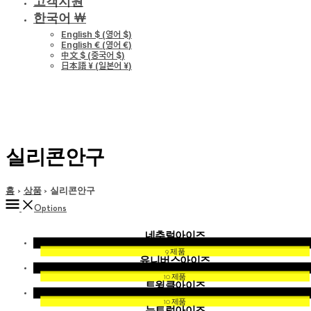
고객지원
한국어 ￦
English $
(
영어 $
)
English €
(
영어 €
)
中文 $
(
중국어 $
)
日本語 ¥
(
일본어 ¥
)
실리콘안구
홈
상품
실리콘안구
Options
네추럴아이즈
9 제품
유니버스아이즈
10 제품
트윙클아이즈
10 제품
뉴트럴아이즈