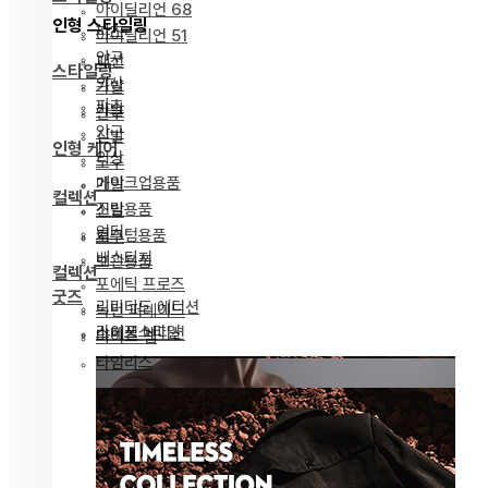
아이딜리언 68
인형 스타일링
파츠
아이딜리언 51
안구
패션
스타일링
의상
가발
파츠
가발
안구
안구
신발
인형 케어
의상
도구
메이크업용품
가발
컬렉션
조립용품
신발
얼터
커스텀용품
도구
베스티지
보관용품
컬렉션
포에틱 프로즈
굿즈
리미티드 에디션
녹턴 퍼레이드
라이프스타일
스페셜 에디션
마이즈 젬
타임리스