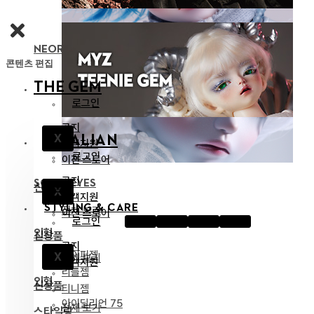
NEOR 13 BODY
콘텐츠 편집
THE GEM
로그인
공지
X
IDEALIAN
고객지원
로그인
이전 스토어
공지
SOOM EYES
신상품
X
고객지원
STYLING & CARE
전체 보기
이전 스토어
로그인
인형
신상품
공지
하이퍼젬
X
전체 보기
고객지원
리틀젬
인형
신상품
티니젬
아이딜리언 75
전체 보기
스타일링