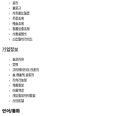
공지
블로그
자주묻는질문
주문조회
배송조회
정품인증조회
사용설명서
스킨컬러가이드
기업정보
숨코리아
연혁
크리에이티브 라운지
숨 예술적 공로자
지속가능성
채용정보
이용약관
개인정보처리방침
사이트맵
언어/통화