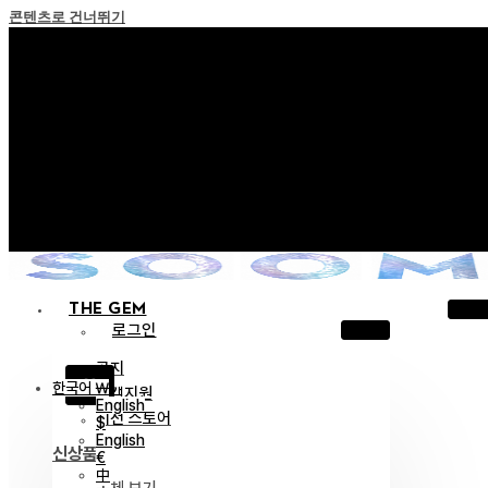
콘텐츠로 건너뛰기
+ 포인트 소멸 정책 시행 안내
+ 이용약관 개정 사전 안내 (26년 6월 13일 시행)
+ NEW 녹턴 퍼레이드 컬렉션을 만나보세요 !
+ NEW 베스티지 컬렉션을 만나보세요 !
+ NEW 얼터 컬렉션을 만나보세요 !
THE GEM
로그인
공지
X
한국어 ￦
고객지원
English
이전 스토어
$
English
신상품
€
中