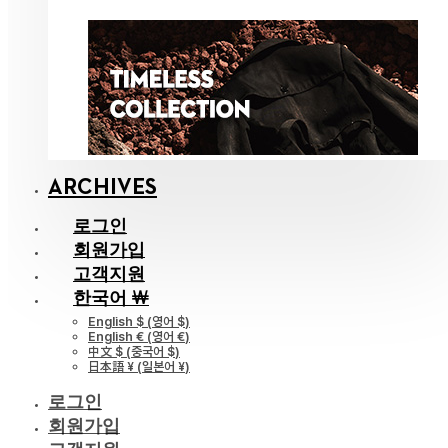
ARCHIVES
로그인
회원가입
고객지원
한국어 ￦
English $
(
영어 $
)
English €
(
영어 €
)
中文 $
(
중국어 $
)
日本語 ¥
(
일본어 ¥
)
로그인
회원가입