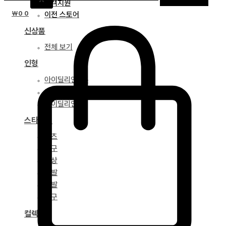
고객지원
₩
0
0
이전 스토어
신상품
전체 보기
인형
아이딜리언 75
아이딜리언 68
아이딜리언 51
스타일링
파츠
안구
의상
가발
신발
도구
컬렉션