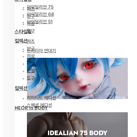
아이딜리언 75
파츠
아이딜리언 68
안구
아이딜리언 51
의상
도구
스타일링
컬렉션
파츠
안구
드리티아 연대기
의상
가발
신발
도구
컬렉션
리미티드 에디션
스페셜 에디션
NEOR 13 BODY