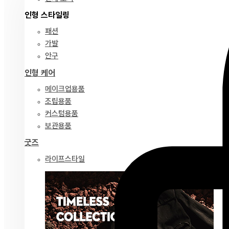
인형 스타일링
패션
가발
안구
인형 케어
메이크업용품
조립용품
커스텀용품
보관용품
굿즈
라이프스타일