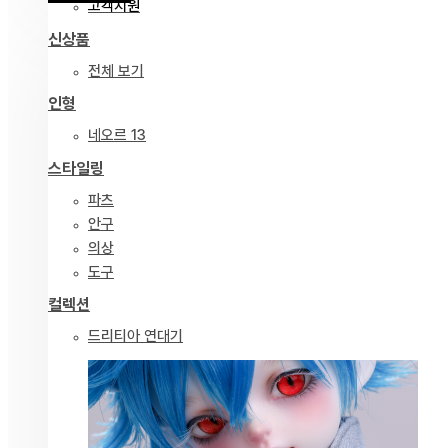
고객지원
신상품
전체 보기
인형
네오르 13
스타일링
파츠
안구
의상
도구
컬렉션
드리티아 연대기