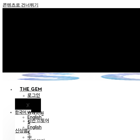
콘텐츠로 건너뛰기
+ 포인트 소멸 정책 
+ 이용약관 개정 사전 안내 (26년
+ NEW 녹턴 퍼레이드 컬렉션
+ NEW 베스티지 컬렉션을
+ NEW 얼터 컬렉션을 
THE GEM
로그인
X
공지
한국어 ￦
고객지원
English
이전 스토어
$
English
신상품
€
中