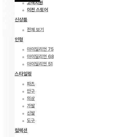
고객지원
이전 스토어
신상품
전체 보기
인형
아이딜리언 75
아이딜리언 68
아이딜리언 51
스타일링
파츠
안구
의상
가발
신발
도구
컬렉션