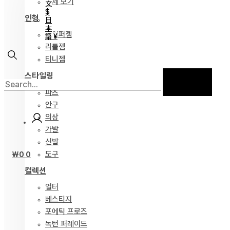
전체 보기
文
$
인형
日
本
하이퍼젬
語 ¥
리틀젬
티니젬
스타일링
파츠
안구
의상
가발
신발
도구
₩
0
0
컬렉션
얼터
베스티지
포에틱 프로즈
녹턴 퍼레이드