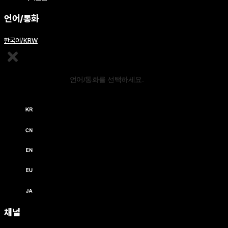
언어/통화
한국어/KRW
콘텐츠 편집
언어/통화를 선택하세요.
한국어 / KRW (￦)
中文 / USD ($)
English / USD ($)
English / EUR (€)
日本語 / JPY (￥)
채널