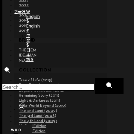
2023
2022
2021
한국어 ￦
2020
English
2019
$
2018
English
€
2017
中
文
BRAND
$
日
THE GEM
本
IDEALIAN
語 ¥
NEOR
COLLECTION
Tree of Life (2015)
Fairy Tales (2013~2015)
Legend Collection (2012)
Remaining Story (2011)
Light & Darkness (2011)
Pella-World Beyond (2010)
The 2nd Land (2009)
The 3rd Land (2008)
The 4th Land (2009)
Limited Edition
₩
0
0
Special Edition