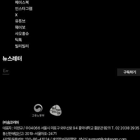
페이스북
인스타그램
X
유튜브
웨이보
샤오홍슈
틱톡
빌리빌리
뉴스레터
구독하기
㈜숨코리아
대표자 : 이완규 / 우04066 서울시 마포구 와우산로 94 홍익대학교 홍문관 B211 T. 02 2038 2935 
통신판매업신고: 2019-서울마포-2471
사업자등록번호: 130-86-41024 / 개인정보관리책임: 성남식 support@dollsoom.com