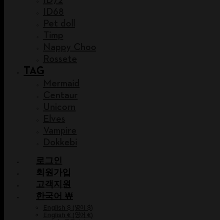
ID68
Pet doll
Timp
Nappy Choo
Rossete
TAG
Mermaid
Centaur
Unicorn
Elves
Vampire
Dokkebi
로그인
회원가입
고객지원
한국어 ￦
English $
(
영어 $
)
English €
(
영어 €
)