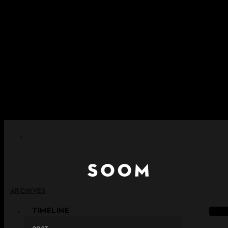
콘텐츠로 건너뛰기
+ 포인트 소멸 정책 시행 안내
+ 이용약관 개정 사전 안내 (26년 6월 13일 시행)
+ NEW 녹턴 퍼레이드 컬렉션을 만나보세요 !
+ NEW 베스티지 컬렉션을 만나보세요 !
+ NEW 얼터 컬렉션을 만나보세요 !
ARCHIVES
TIMELINE