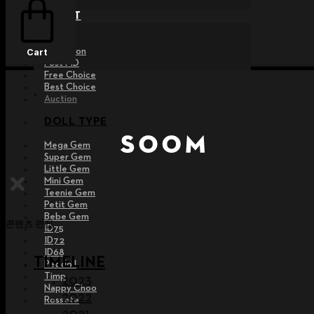
EVENT
Raffle
Exhibition
Cart
Post MD
Free Choice
Best Choice
Auction
DOLL TYPE
Mega Gem
Super Gem
Little Gem
Mini Gem
Teenie Gem
Petit Gem
Bebe Gem
콘텐츠 편집
ID75
ID72
ID68
TIMELINE
Pet doll
Timp
2023
Nappy Choo
2022
Rossete
2021