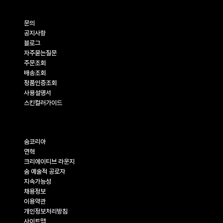
고객지원
문의
공지사항
블로그
자주묻는질문
주문조회
배송조회
정품인증조회
사용설명서
스킨컬러가이드
기업정보
숨코리아
연혁
크리에이티브 라운지
숨 예술적 공로자
지속가능성
채용정보
이용약관
개인정보처리방침
사이트맵