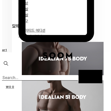
의상
가발
신발
도구
컬렉션
리미티드 에디션
스페셜 에디션
Cart
₩
0
0