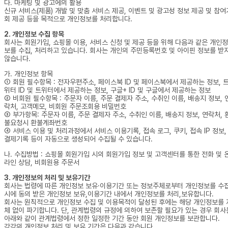
다. 마케팅 및 광고에의 활용
신규 서비스(제품) 개발 및 맞춤 서비스 제공, 이벤트 및 광고성 정보 제공 및 참여
회 제공 등을 목적으로 개인정보를 처리합니다.
2. 개인정보 수집 항목
회사는 회원가입, 쇼핑몰 이용, 서비스 신청 및 제공 등을 위해 다음과 같은 개인정
보를 수집, 처리하고 있습니다. 회사는 개인의 주민등록번호 및 아이핀 정보를 받
않습니다.
가. 개인정보 항목
① 회원 필수항목 : 전자우편주소, 페이스북 ID 및 페이스북에서 제공하는 정보, 
위터 ID 및 트위터에서 제공하는 정보, 구글+ ID 및 구글에서 제공하는 정보
② 비회원 필수항목 : 주문자 이름, 주문 결제자 주소, 수취인 이름, 배송지 정보, 
락처, 고객메모, 비회원 주문조회용 비밀번호
③ 부가항목: 주문자 이름, 주문 결제자 주소, 수취인 이름, 배송지 정보, 연락처, 
불요청시 환불계좌번호
④ 서비스 이용 및 처리과정에서 서비스 이용기록, 접속 로그, 쿠키, 접속 IP 정보,
결제기록 등이 자동으로 생성되어 수집될 수 있습니다.
나. 수집방법 : 쇼핑몰 회원가입 시의 회원가입 정보 및 고객센터를 통한 전화 및 
라인 상담, 비회원용 주문서
3. 개인정보의 처리 및 보유기간
회사는 법령에 따른 개인정보 보유·이용기간 또는 정보주체로부터 개인정보를 수
시에 동의 받은 개인정보 보유,이용기간 내에서 개인정보를 처리,보유합니다.
회사는 원칙적으로 개인정보 수집 및 이용목적이 달성된 후에는 해당 개인정보를 
체 없이 파기합니다. 단, 관계법령의 규정에 의하여 보존할 필요가 있는 경우 회사
아래와 같이 관계법령에서 정한 일정한 기간 동안 회원 개인정보를 보관합니다.
각각의 개인정보 처리 및 보유 기간은 다음과 같습니다.