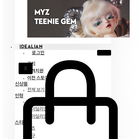
IDEALIAN
로그인
공지
X
고객지원
이전 스토어
신상품
전체 보기
인형
아이딜리언 75
아이딜리언 68
아이딜리언 51
스타일링
파츠
안구