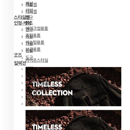
패션
리틀젬
가발
티니젬
스타일링
안구
파츠
인형 케어
메이크업용품
안구
조립용품
의상
커스텀용품
가발
보관용품
신발
굿즈
도구
라이프스타일
컬렉션
얼터
베스티지
포에틱 프로즈
녹턴 퍼레이드
마이즈 젬
타임리스