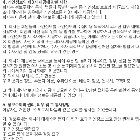
4. 개인정보의 제3자 제공에 관한 사항
회사는 정보주체의 동의, 법률의 특별한 규정 등 개인정보 보호법 제17조 및 제18
조에 해당하는 경우에만 개인정보를 제3자에게 제공합니다.
회사는 다음과 같이 개인정보를 제3자에게 제공하고 있습니다.
가. 회사는 회원들의 개인정보를 개인정보의 수집이용 목적에서 고지한 범위 내에
사용하며, 회원의 사전 동의 없이 동 범위를 초과하여 이용하거나 원칙적으로 회원
의 개인정보를 제 3자에게 제공하지 않습니다. 단, 아래의 경우에는 예외로 합니다
① 회원들이 사전에 공개 또는 제3자 제공에 동의한 경우
② 법령의 규정에 의거하나, 수사, 조사 목적으로 법령에 정해진 절차와 방법에 따
라 수사기관 및 감독 당국의 요구가 있는 경우
나. 회사가 제공하는 서비스를 통하여 주문 및 결제가 이루어진 경우, 상담 등 거래
당사자간 원활한 의사소통 및 배송 등 거래이행을 위하여 관련된 정보를 필요한 범
위 내에서 거래 당사자에게 제공합니다.
① 택배사: 우체국, CJ대한통운
② 제공되는 정보: 주문자 이름, 수취인 이름, 배송지 정보, 연락처, 고객메모
그 밖에 개인정보 제3자 제공이 필요한 경우에는 합당한 절차를 통한 회원의 동의
얻어 제3자에게 개인정보를 제공할 수 있습니다.
5. 정보주체의 권리, 의무 및 그 행사방법
이용자는 개인정보주체로서 다음과 같은 권리를 행사할 수 있습니다.
가. 정보주체는 회사에 대해 언제든지 다음 각 호의 개인정보 보호 관련 권리를 행
할 수 있습니다.
① 개인정보 열람요구
② 오류 등이 있을 경우 정정 요구
③ 삭제요구