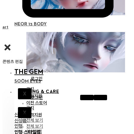
NEOR 13 BODY
Cart
콘텐츠 편집
THE GEM
로그인
SOOM EYES
공지
STYLING & CARE
X
고객지원
로그인
이전 스토어
공지
X
신상품
고객지원
전체 보기
신상품
인형
전체 보기
하이퍼젬
인형 스타일링