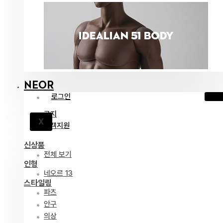
NEOR
로그인
공지
X
고객지원
신상품
전체 보기
인형
네오르 13
스타일링
파츠
안구
의상