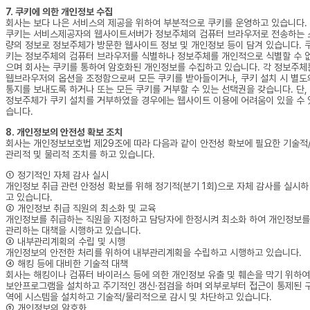
7. 쿠키에 의한 개인정보 수집
회사는 보다 나은 서비스의 제공을 위하여 부분적으로 쿠키를 운영하고 있습니다.
쿠키는 서비스제공자의 웹사이트서버가 정보주체의 컴퓨터 브라우저로 전송하는 
량의 정보로 정보주체가 방문한 웹사이트 정보 및 개인정보 등이 담겨 있습니다. 
키는 정보주체의 컴퓨터 브라우저를 식별하나 정보주체를 개인적으로 식별할 수 
으며 회사는 쿠키를 통하여 암호화된 개인정보를 수집하고 있습니다. 각 정보주체
웹브라우저의 옵션을 조정함으로써 모든 쿠키를 받아들이거나, 쿠키 설치 시 별도
통지를 보내도록 하거나 또는 모든 쿠키를 거부할 수 있는 선택권을 갖습니다. 단,
정보주체가 쿠키 설치를 거부하였을 경우에는 웹사이트 이용에 어려움이 있을 수 
습니다.
8. 개인정보의 안전성 확보 조치
회사는 개인정보보호법 제29조에 따라 다음과 같이 안전성 확보에 필요한 기술적
관리적 및 물리적 조치를 하고 있습니다.
① 정기적인 자체 감사 실시
개인정보 취급 관련 안정성 확보를 위해 정기적(분기 1회)으로 자체 감사를 실시하
고 있습니다.
② 개인정보 취급 직원의 최소화 및 교육
개인정보를 취급하는 직원을 지정하고 담당자에 한정시켜 최소화 하여 개인정보를
관리하는 대책을 시행하고 있습니다.
③ 내부관리계획의 수립 및 시행
개인정보의 안전한 처리를 위하여 내부관리계획을 수립하고 시행하고 있습니다.
④ 해킹 등에 대비한 기술적 대책
회사는 해킹이나 컴퓨터 바이러스 등에 의한 개인정보 유출 및 훼손을 막기 위하여
보안프로그램을 설치하고 주기적인 갱신·점검을 하며 외부로부터 접근이 통제된 
역에 시스템을 설치하고 기술적/물리적으로 감시 및 차단하고 있습니다.
⑤ 개인정보의 암호화