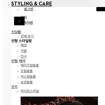
STYLING & CARE
로그인
공지
X
고객지원
신상품
전체 보기
인형 스타일링
패션
가발
안구
인형 케어
메이크업용품
조립용품
커스텀용품
보관용품
굿즈
라이프스타일