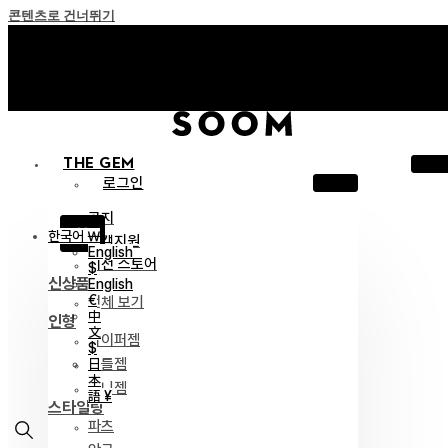
콘텐츠로 건너뛰기
+ Invite you to ‘Soom Creative Lounge!
+ Invite you to ‘Soom Creative Lounge!
THE GEM
로그인
공지
X
한국어 ￦
고객지원
English
이전 스토어
$
신상품
English
€
전체 보기
中
인형
文
하이퍼젬
$
리틀젬
日
本
티니젬
語 ¥
스타일링
파츠