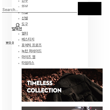
안구
의상
가발
신발
도구
컬렉션
얼터
베스티지
₩
0
0
포에틱 프로즈
녹턴 퍼레이드
마이즈 젬
타임리스