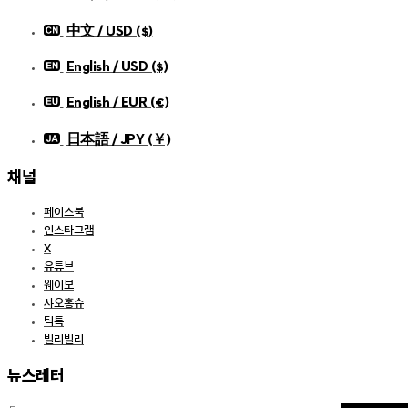
中文 / USD ($)
English / USD ($)
English / EUR (€)
日本語 / JPY (￥)
채널
페이스북
인스타그램
X
유튜브
웨이보
샤오홍슈
틱톡
빌리빌리
뉴스레터