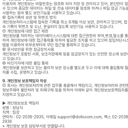
이용자의 개인정보는 비밀번호는 암호화 되어 저장 및 관리되고 있어, 본인만이 알
수 있으며 중요한 데이터는 파일 및 전송 데이터를 암호화 하거나 파일 잠금 기능
사용하는 등의 별도 보안기능을 사용하고 있습니다.
⑥ 접속기록의 보관 및 위변조 방지
개인정보처리시스템에 접속한 기록을 최소 6개월 이상 보관, 관리하고 있으며, 접
속 기록이 위변조 및 도난, 분실되지 않도록 보안기능 사용하고 있습니다.
⑦ 개인정보에 대한 접근 제한
개인정보를 처리하는 데이터베이스시스템에 대한 접근권한의 부여,변경,말소를 통
하여 개인정보에 대한 접근통제를 위하여 필요한 조치를 하고 있으며 침입차단시
템을 이용하여 외부로부터의 무단 접근을 통제하고 있습니다.
⑧ 문서보안을 위한 잠금장치사용
개인정보가 포함된 서류, 보조저장매체 등을 잠금장치가 있는 안전한 장소에 보관
고 있습니다.
⑨ 비인가자에 대한 출입 통제
개인정보를 보관하고 있는 물리적 보관 장소를 별도로 두고 이에 대해 출입통제 절
차를 수립, 운영하고 있습니다.
9. 개인정보 보호책임자 작성
① 회사는 개인정보처리에 관한 업무를 총괄해서 책임지고, 개인정보처리와 관련
정보주체의 불만처리 및 피해구제 등을 위하여 아래와 같이 개인정보보호책임자를
지정하고 있습니다.
▶ 개인정보보호 책임자
성명 : 성남식
직책 : 팀장
연락처 : 02-2038-2935, 이메일 support@dollsoom.com, 팩스 02-2038
2936
※ 개인정보 보호 담당부서로 연결됩니다.