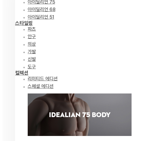
아이딜리언 75
아이딜리언 68
아이딜리언 51
스타일링
파츠
안구
의상
가발
신발
도구
컬렉션
리미티드 에디션
스페셜 에디션