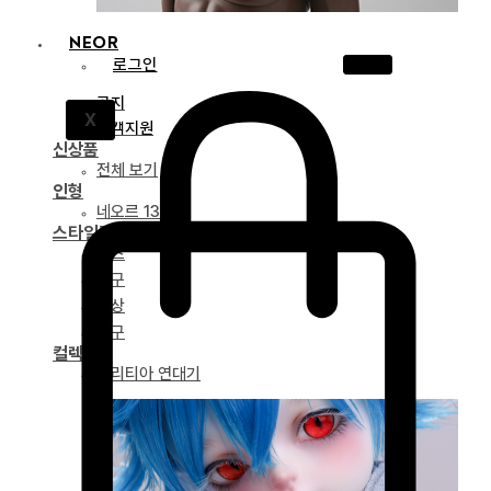
NEOR
로그인
공지
X
고객지원
신상품
전체 보기
인형
네오르 13
스타일링
파츠
안구
의상
도구
컬렉션
드리티아 연대기