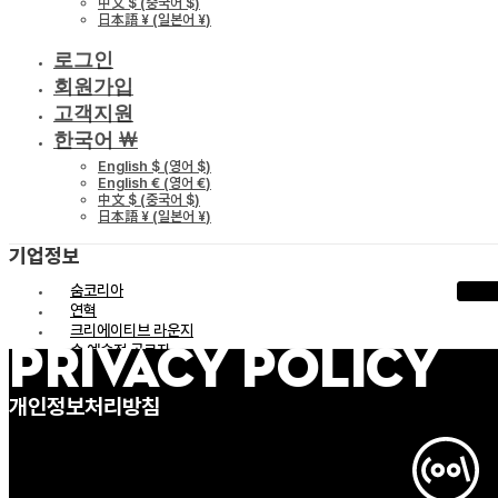
中文 $
(
중국어 $
)
日本語 ¥
(
일본어 ¥
)
로그인
회원가입
고객지원
한국어 ￦
English $
(
영어 $
)
English €
(
영어 €
)
中文 $
(
중국어 $
)
日本語 ¥
(
일본어 ¥
)
기업정보
숨코리아
연혁
크리에이티브 라운지
숨 예술적 공로자
privacy policy
지속가능성
채용정보
개인정보처리방침
이용약관
개인정보처리방침
사이트맵