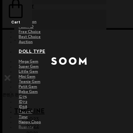
EVENT
Raffle
Exhibition
Cart
Post MD
Free Choice
Best Choice
Auction
DOLL TYPE
Mega Gem
Super Gem
Little Gem
Mini Gem
Teenie Gem
Petit Gem
Bebe Gem
콘텐츠 편집
ID75
ID72
ID68
TIMELINE
Pet doll
Timp
2023
Nappy Choo
2022
Rossete
2021