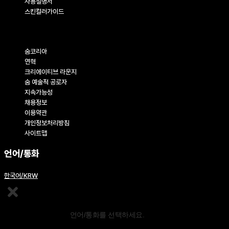
사용설명서
스킨컬러가이드
기업정보
숨코리아
연혁
크리에이티브 라운지
숨 예술적 공로자
지속가능성
채용정보
이용약관
개인정보처리방침
사이트맵
언어/통화
한국어/KRW
콘텐츠 편집
언어/통화를 선택하세요.