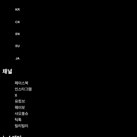
한국어 / KRW (￦)
中文 / USD ($)
English / USD ($)
English / EUR (€)
日本語 / JPY (￥)
채널
페이스북
인스타그램
X
유튜브
웨이보
샤오홍슈
틱톡
빌리빌리