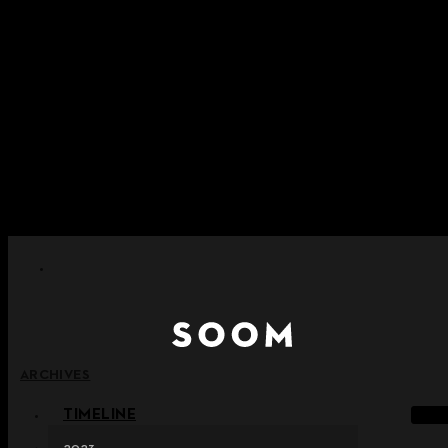
콘텐츠로 건너뛰기
+ 포인트 소멸 정책 시행 안내
+ 이용약관 개정 사전 안내 (26년 6월 13일 시행)
+ NEW 녹턴 퍼레이드 컬렉션을 만나보세요 !
+ NEW 베스티지 컬렉션을 만나보세요 !
+ NEW 얼터 컬렉션을 만나보세요 !
ARCHIVES
TIMELINE