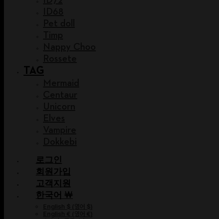
ID68
Pet doll
Timp
Nappy Choo
Rossete
TAG
Mermaid
Centaur
Unicorn
Elves
Vampire
Dokkebi
로그인
회원가입
고객지원
한국어 ￦
English $
(
영어 $
)
English €
(
영어 €
)