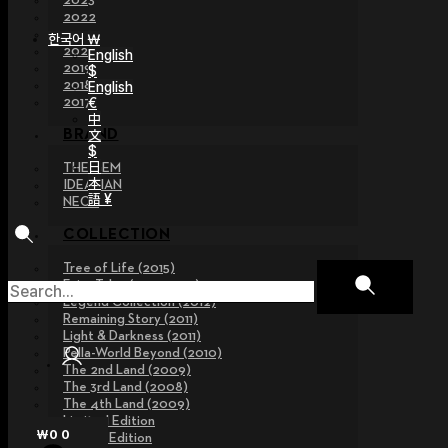
2023
2022
2021
한국어 ￦
2020
English
2019
$
2018
English
€
2017
中
文
BRAND
$
日
THE GEM
本
IDEALIAN
語 ¥
NEOR
COLLECTION
Tree of Life (2015)
Fairy Tales (2013~2015)
Legend Collection (2012)
Remaining Story (2011)
Light & Darkness (2011)
Pella-World Beyond (2010)
The 2nd Land (2009)
The 3rd Land (2008)
The 4th Land (2009)
Limited Edition
₩
0
0
Special Edition