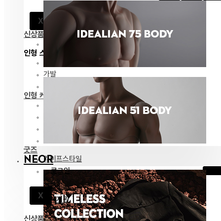
공지
X
고객지원
신상품
전체 보기
인형 스타일링
패션
가발
안구
인형 케어
메이크업용품
조립용품
커스텀용품
보관용품
굿즈
NEOR
라이프스타일
로그인
공지
X
고객지원
신상품