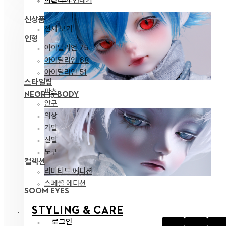
신상품
전체 보기
인형
아이딜리언 75
아이딜리언 68
아이딜리언 51
스타일링
파츠
NEOR 13 BODY
안구
의상
가발
신발
도구
컬렉션
리미티드 에디션
스페셜 에디션
SOOM EYES
STYLING & CARE
로그인