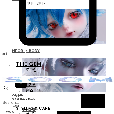
드리티아 연대기
NEOR 13 BODY
Cart
THE GEM
로그인
공지
X
고객지원
이전 스토어
신상품
SOOM EYES
전체 보기
인형
STYLING & CARE
하이퍼젬
₩
0
0
로그인