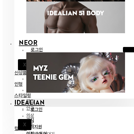
NEOR
로그인
공지
X
고객지원
신상품
전체 보기
인형
네오르 13
스타일링
파츠
IDEALIAN
안구
로그인
의상
공지
도구
X
고객지원
컬렉션
이전 스토어
드리티아 연대기