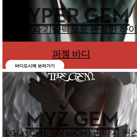
HYPER GEM
조형미와 기술력으로 완성한 하
퍼젬 바디
바디도시에 보러가기
MYZ GEM
LG(43CM), TG(26CM) 판타지 커