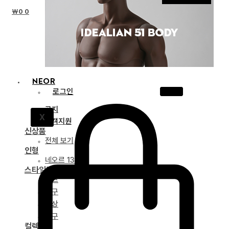
₩
0
0
NEOR
로그인
공지
X
고객지원
신상품
전체 보기
인형
네오르 13
스타일링
파츠
안구
의상
도구
컬렉션