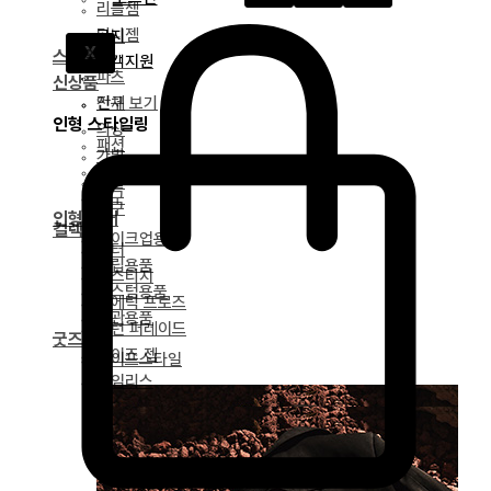
리틀젬
티니젬
공지
X
스타일링
고객지원
파츠
신상품
전체 보기
안구
인형 스타일링
의상
패션
가발
가발
신발
안구
도구
인형 케어
컬렉션
메이크업용품
얼터
조립용품
베스티지
커스텀용품
포에틱 프로즈
보관용품
녹턴 퍼레이드
굿즈
마이즈 젬
라이프스타일
타임리스