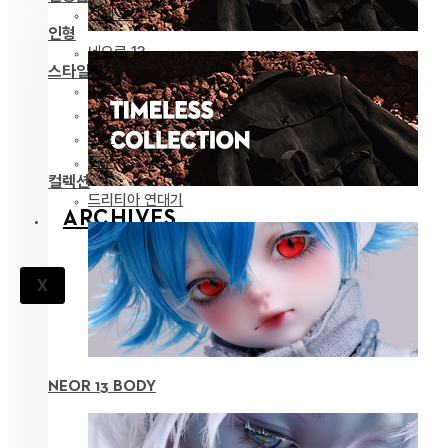
전체 보기
인형
네오르 13
스타일링
파츠
안구
의상
도구
컬렉션
드리티아 연대기
ARCHIVES
X
NEOR 13 BODY