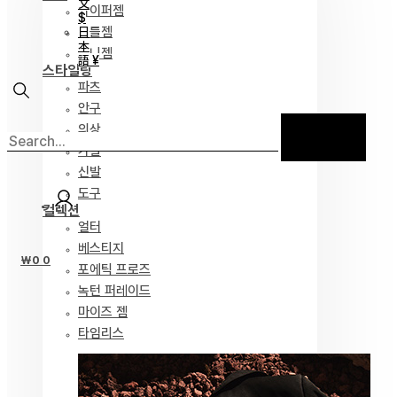
文
하이퍼젬
$
리틀젬
日
本
티니젬
語 ¥
스타일링
파츠
안구
의상
가발
신발
도구
컬렉션
얼터
베스티지
₩
0
0
포에틱 프로즈
녹턴 퍼레이드
마이즈 젬
타임리스