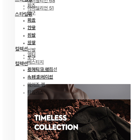
아이딜리언 68
파츠
아이딜리언 51
안구
스타일링
파츠
의상
안구
가발
의상
신발
가발
도구
컬렉션
신발
얼터
도구
베스티지
컬렉션
리미티드 에디션
포에틱 프로즈
스페셜 에디션
녹턴 퍼레이드
마이즈 젬
타임리스