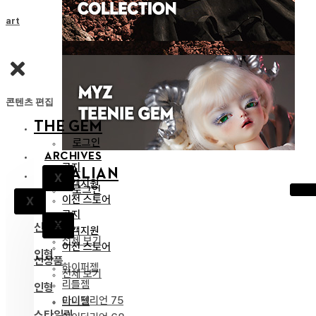
Cart
콘텐츠 편집
THE GEM
로그인
ARCHIVES
공지
IDEALIAN
X
고객지원
로그인
이전 스토어
X
공지
X
신상품
고객지원
전체 보기
이전 스토어
인형
신상품
하이퍼젬
전체 보기
리틀젬
인형
아이딜리언 75
티니젬
스타일링