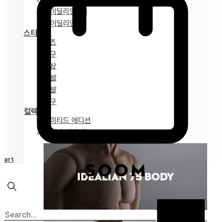
아이딜리언 68
아이딜리언 51
스타일링
파츠
안구
의상
가발
신발
도구
컬렉션
리미티드 에디션
스페셜 에디션
Cart