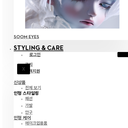
SOOM EYES
STYLING & CARE
로그인
공지
X
고객지원
신상품
전체 보기
인형 스타일링
패션
가발
안구
인형 케어
메이크업용품