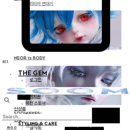
드리티아 연대기
NEOR 13 BODY
Cart
THE GEM
로그인
공지
X
고객지원
이전 스토어
신상품
SOOM EYES
전체 보기
인형
STYLING & CARE
하이퍼젬
₩
0
0
로그인