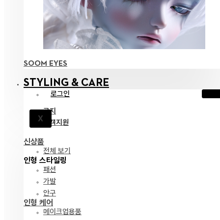
SOOM EYES
STYLING & CARE
로그인
공지
X
고객지원
신상품
전체 보기
인형 스타일링
패션
가발
안구
인형 케어
메이크업용품