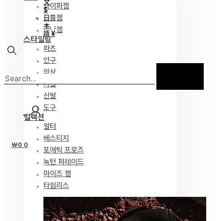
文
하이퍼젬
$
리틀젬
日
本
티니젬
語 ¥
스타일링
파츠
안구
의상
가발
신발
도구
컬렉션
얼터
베스티지
₩
0
0
포에틱 프로즈
녹턴 퍼레이드
마이즈 젬
타임리스