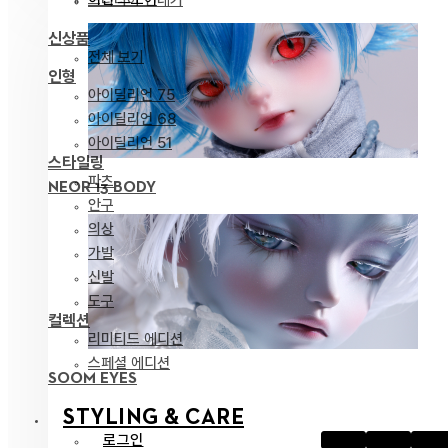
신상품
전체 보기
인형
아이딜리언 75
아이딜리언 68
아이딜리언 51
스타일링
파츠
NEOR 13 BODY
안구
의상
가발
신발
도구
컬렉션
리미티드 에디션
스페셜 에디션
SOOM EYES
STYLING & CARE
로그인