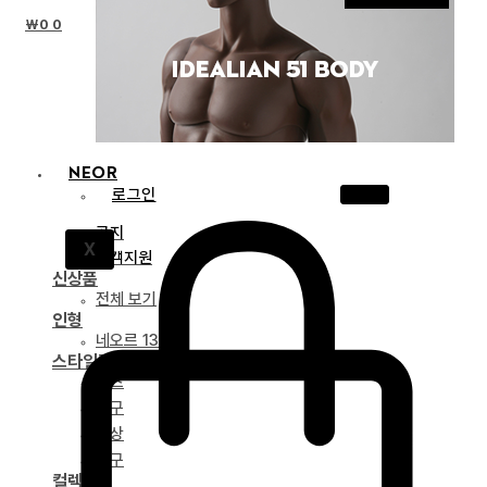
₩
0
0
NEOR
로그인
공지
X
고객지원
신상품
전체 보기
인형
네오르 13
스타일링
파츠
안구
의상
도구
컬렉션