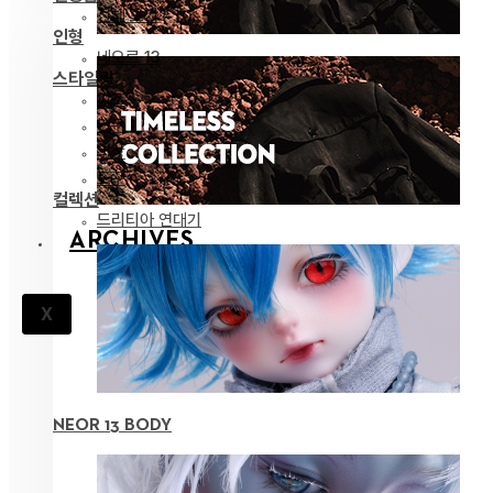
전체 보기
인형
네오르 13
스타일링
파츠
안구
의상
도구
컬렉션
드리티아 연대기
ARCHIVES
X
NEOR 13 BODY