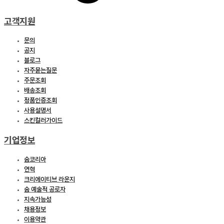
고객지원
문의
공지
블로그
자주묻는질문
주문조회
배송조회
정품인증조회
사용설명서
스킨컬러가이드
기업정보
숨코리아
연혁
크리에이티브 라운지
숨 예술적 공로자
지속가능성
채용정보
이용약관