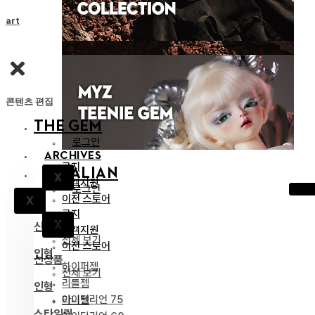
Cart
콘텐츠 편집
THE GEM
로그인
ARCHIVES
공지
IDEALIAN
X
고객지원
로그인
이전 스토어
X
공지
X
신상품
고객지원
전체 보기
이전 스토어
인형
신상품
하이퍼젬
전체 보기
리틀젬
인형
아이딜리언 75
티니젬
스타일링