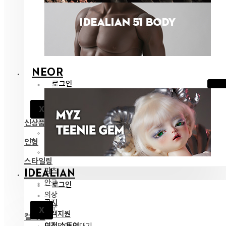
NEOR
로그인
공지
X
고객지원
신상품
전체 보기
인형
네오르 13
스타일링
파츠
IDEALIAN
안구
로그인
의상
공지
도구
X
고객지원
컬렉션
이전 스토어
드리티아 연대기