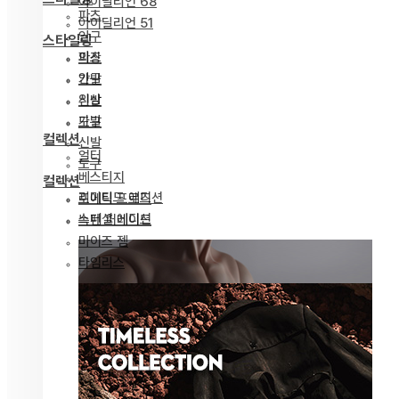
아이딜리언 68
파츠
아이딜리언 51
안구
스타일링
파츠
의상
안구
가발
의상
신발
가발
도구
컬렉션
신발
얼터
도구
베스티지
컬렉션
리미티드 에디션
포에틱 프로즈
스페셜 에디션
녹턴 퍼레이드
마이즈 젬
타임리스