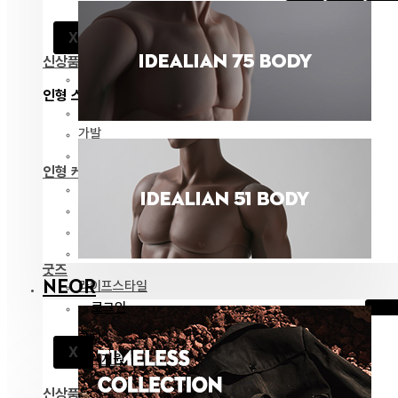
공지
X
고객지원
신상품
전체 보기
인형 스타일링
패션
가발
안구
인형 케어
메이크업용품
조립용품
커스텀용품
보관용품
굿즈
NEOR
라이프스타일
로그인
공지
X
고객지원
신상품