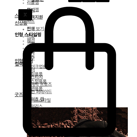
리틀젬
티니젬
공지
X
스타일링
고객지원
파츠
신상품
전체 보기
안구
인형 스타일링
의상
패션
가발
가발
신발
안구
도구
인형 케어
컬렉션
메이크업용품
얼터
조립용품
베스티지
커스텀용품
포에틱 프로즈
보관용품
녹턴 퍼레이드
굿즈
마이즈 젬
라이프스타일
타임리스