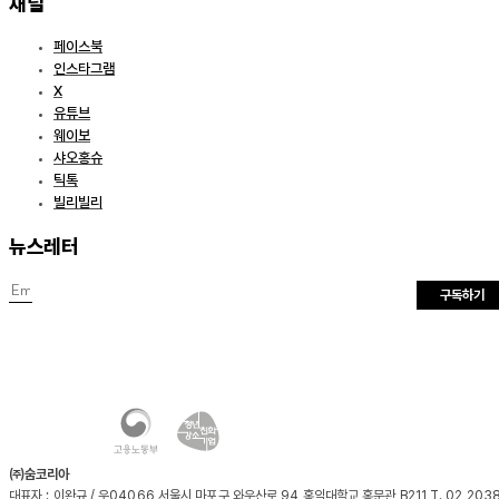
채널
페이스북
인스타그램
X
유튜브
웨이보
샤오홍슈
틱톡
빌리빌리
뉴스레터
구독하기
㈜숨코리아
대표자 : 이완규 / 우04066 서울시 마포구 와우산로 94 홍익대학교 홍문관 B211 T. 02 203