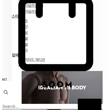
아이딜리언 68
아이딜리언 51
스타일링
파츠
안구
의상
가발
신발
도구
컬렉션
리미티드 에디션
스페셜 에디션
Cart