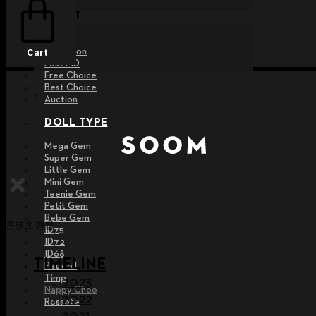
EVENT
Raffle
Exhibition
Cart
Post MD
Free Choice
Best Choice
Auction
DOLL TYPE
Mega Gem
Super Gem
Little Gem
Mini Gem
Teenie Gem
Petit Gem
Bebe Gem
콘텐츠 편집
ID75
ID72
ID68
TIMELINE
Pet doll
Timp
2023
Nappy Choo
2022
Rossete
2021