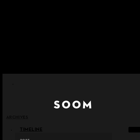
콘텐츠로 건너뛰기
+ 포인트 소멸 정책 시행 안내
+ 이용약관 개정 사전 안내 (26년 6월 13일 시행)
+ NEW 녹턴 퍼레이드 컬렉션을 만나보세요 !
+ NEW 베스티지 컬렉션을 만나보세요 !
+ NEW 얼터 컬렉션을 만나보세요 !
ARCHIVES
TIMELINE