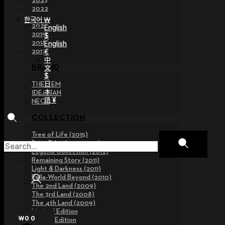
2023
2022
2021
한국어 ￦
2020
English
2019
$
2018
English
€
2017
中
文
BRAND
$
日
THE GEM
本
IDEALIAN
語 ¥
NEOR
COLLECTION
Tree of Life (2015)
Fairy Tales (2013~2015)
Legend Collection (2012)
Remaining Story (2011)
Light & Darkness (2011)
Pella-World Beyond (2010)
The 2nd Land (2009)
The 3rd Land (2008)
The 4th Land (2009)
Limited Edition
₩
0
0
Special Edition