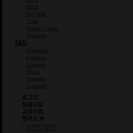
ID68
Pet doll
Timp
Nappy Choo
Rossete
TAG
Mermaid
Centaur
Unicorn
Elves
Vampire
Dokkebi
로그인
회원가입
고객지원
한국어 ￦
English $
(
영어 $
)
English €
(
영어 €
)