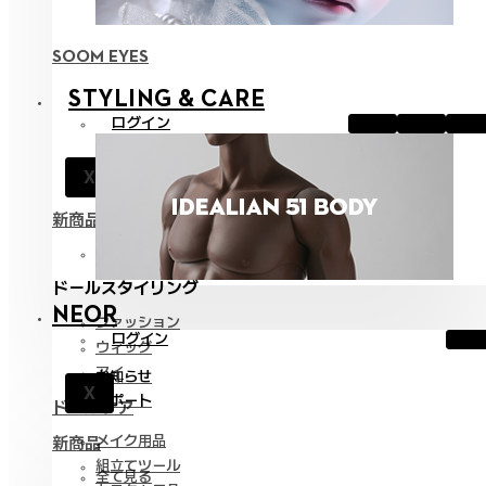
SOOM EYES
STYLING & CARE
ログイン
お知らせ
X
サポート
新商品
全て見る
ドールスタイリング
NEOR
ファッション
ログイン
ウィッグ
アイ
お知らせ
X
サポート
ドールケア
メイク用品
新商品
組立てツール
全て見る