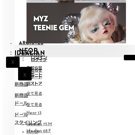
ARCHIVES
NEOR
IDEALIAN
ログイン
ログイン
X
お知らせ
お知らせ
X
サポート
X
サポート
旧ストア
新商品
全て見る
新商品
ドール
全て見る
Neor 13
ドール
スタイリング
Idealian 75 M
Idealian 68 F
パーツ