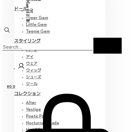
文
$
ドール
한국
어
Hyper Gem
￦
Little Gem
Teenie Gem
スタイリング
パーツ
アイ
ウェア
ウィッグ
シューズ
ツール
¥
0
0
コレクション
Alter
Vestige
Poetic Prose
Nocturne Parade
Myz GEM