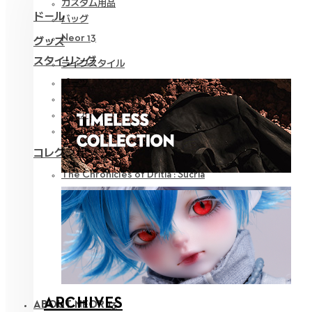
カスタム用品
ドール
バッグ
Neor 13
グッズ
スタイリング
ライフスタイル
パーツ
アイ
ウェア
ツール
コレクション
The Chronicles of Dritia : Sucria
ARCHIVES
ABOUT NEOR 13