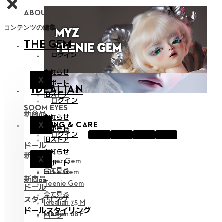
ABOUT NEOR 13
コンテンツの編集
THE GEM
ログイン
お知らせ
X
サポート
IDEALIAN
旧ストア
ログイン
SOOM EYES
新商品
お知らせ
X
STYLING & CARE
サポート
全て見る
ログイン
旧ストア
ドール
お知らせ
新商品
X
Hyper Gem
サポート
全て見る
Little Gem
新商品
Teenie Gem
ドール
全て見る
スタイリング
Idealian 75 M
ドールスタイリング
Idealian 68 F
パーツ