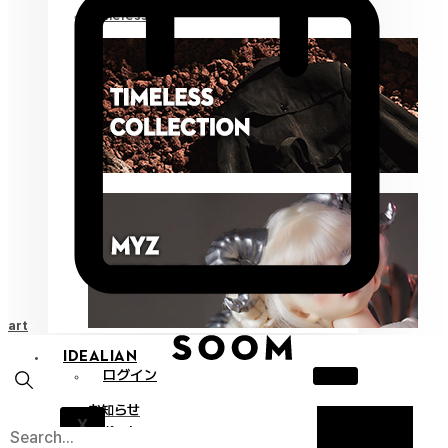
Timeless
Cart
IDEALIAN
ログイン
お知らせ
X
サポート