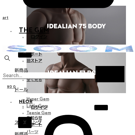
Cart
THE GEM
ログイン
お知らせ
X
サポート
旧ストア
新商品
全て見る
¥
0
0
ドール
Hyper Gem
NEOR
Little Gem
ログイン
Teenie Gem
お知らせ
X
スタイリング
サポート
パーツ
新商品