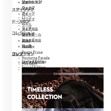
Idealian 51 M
ファッション
アイ
ウィッグ
ウェア
スタイリング
アイ
ウィッグ
パーツ
シューズ
ドールケア
アイ
ツール
ウェア
メイク用品
コレクション
ウィッグ
組立てツール
シューズ
カスタム用品
Alter
ツール
バッグ
Vestige
Poetic Prose
コレクション
グッズ
Nocturne Parade
Limited Edition
ライフスタイル
Myz GEM
Special Edition
Timeless