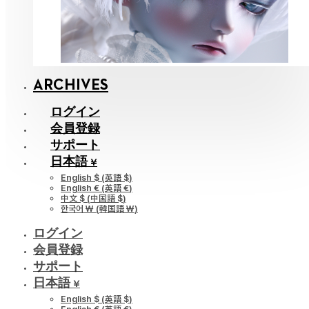
ARCHIVES
ログイン
会員登録
サポート
日本語 ¥
English $
(
英語 $
)
English €
(
英語 €
)
中文 $
(
中国語 $
)
한국어 ￦
(
韓国語 ￦
)
ログイン
会員登録
サポート
日本語 ¥
English $
(
英語 $
)