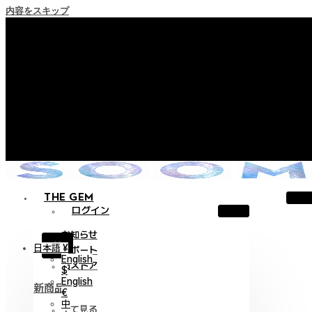
内容をスキップ
+ ポイント消滅ポリシー施行のご案内
+ 利用規約改正の事前案内（2026年6月13日施行）
+ NEW Nocturneパレードコレクションをご確認ください。
+ NEW Vestigeコレクションをご確認ください。
+ NEW Alterコレクションをご確認ください。
THE GEM
ログイン
お知らせ
X
日本語 ¥
サポート
English
旧ストア
$
English
新商品
€
中
全て見る