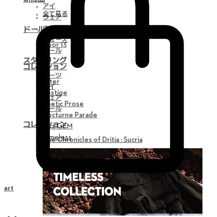
アイ
全て見る
ウェア
ウィッグ
ドール
シューズ
Neor 13
ツール
スタイリング
コレクション
パーツ
Alter
アイ
Vestige
ウェア
Poetic Prose
ツール
Nocturne Parade
コレクション
Myz GEM
Timeless
The Chronicles of Dritia : Sucria
Cart