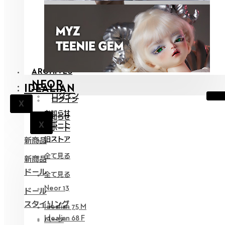
ARCHIVES
NEOR
IDEALIAN
ログイン
ログイン
X
お知らせ
お知らせ
X
サポート
X
サポート
旧ストア
新商品
全て見る
新商品
ドール
全て見る
Neor 13
ドール
スタイリング
Idealian 75 M
Idealian 68 F
パーツ