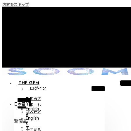
内容をスキップ
+ ポイント消滅ポリシー施行のご案内
+ 利用規約改正の事前案内（2026年6月13日施行）
+ NEW Nocturneパレードコレクションをご確認ください。
+ NEW Vestigeコレクションをご確認ください。
+ NEW Alterコレクションをご確認ください。
THE GEM
ログイン
お知らせ
X
日本語 ¥
サポート
English
旧ストア
$
English
新商品
€
中
全て見る