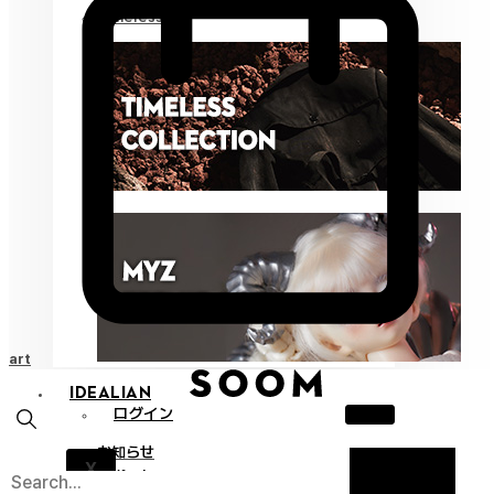
Timeless
Cart
IDEALIAN
ログイン
お知らせ
X
サポート