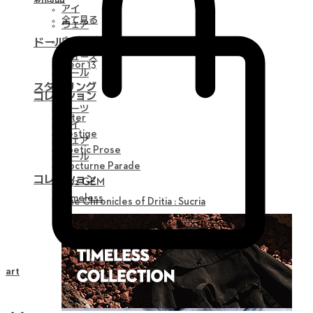
アイ
全て見る
ウェア
ウィッグ
ドール
シューズ
Neor 13
ツール
スタイリング
コレクション
パーツ
Alter
アイ
Vestige
ウェア
Poetic Prose
ツール
Nocturne Parade
コレクション
Myz GEM
Timeless
The Chronicles of Dritia : Sucria
Cart