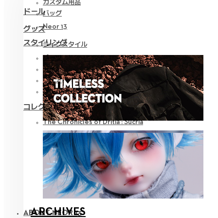
カスタム用品
ドール
バッグ
Neor 13
グッズ
スタイリング
ライフスタイル
パーツ
アイ
ウェア
ツール
コレクション
The Chronicles of Dritia : Sucria
ARCHIVES
ABOUT NEOR 13