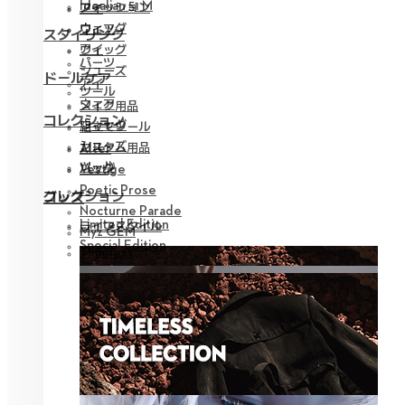
Idealian 51 M
ファッション
アイ
ウィッグ
ウェア
スタイリング
アイ
ウィッグ
パーツ
シューズ
ドールケア
アイ
ツール
ウェア
メイク用品
コレクション
ウィッグ
組立てツール
シューズ
カスタム用品
Alter
ツール
バッグ
Vestige
Poetic Prose
コレクション
グッズ
Nocturne Parade
Limited Edition
ライフスタイル
Myz GEM
Special Edition
Timeless