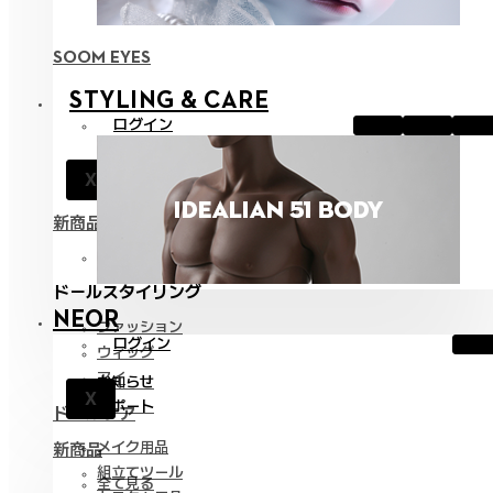
SOOM EYES
STYLING & CARE
ログイン
お知らせ
X
サポート
新商品
全て見る
ドールスタイリング
NEOR
ファッション
ログイン
ウィッグ
アイ
お知らせ
X
サポート
ドールケア
メイク用品
新商品
組立てツール
全て見る