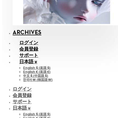
ARCHIVES
ログイン
会員登録
サポート
日本語 ¥
English $
(
英語 $
)
English €
(
英語 €
)
中文 $
(
中国語 $
)
한국어 ￦
(
韓国語 ￦
)
ログイン
会員登録
サポート
日本語 ¥
English $
(
英語 $
)