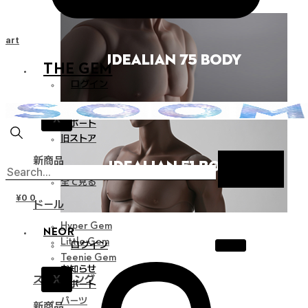
Cart
THE GEM
ログイン
お知らせ
X
サポート
旧ストア
新商品
全て見る
¥
0
0
ドール
Hyper Gem
NEOR
Little Gem
ログイン
Teenie Gem
お知らせ
X
スタイリング
サポート
パーツ
新商品