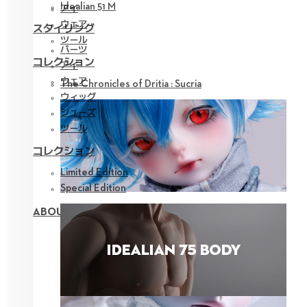
Idealian 51 M
アイ
ウェア
スタイリング
ツール
パーツ
コレクション
アイ
ウェア
The Chronicles of Dritia : Sucria
ウィッグ
シューズ
ツール
コレクション
Limited Edition
Special Edition
ABOUT NEOR 13