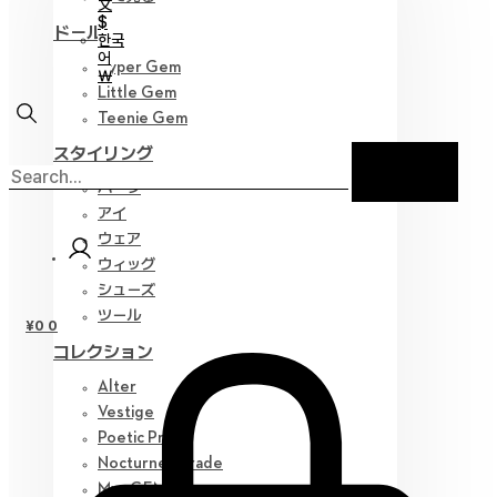
文
$
ドール
한국
어
Hyper Gem
￦
Little Gem
Teenie Gem
スタイリング
パーツ
アイ
ウェア
ウィッグ
シューズ
ツール
¥
0
0
コレクション
Alter
Vestige
Poetic Prose
Nocturne Parade
Myz GEM