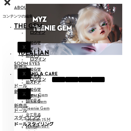
ABOUT NEOR 13
コンテンツの編集
THE GEM
ログイン
お知らせ
X
サポート
IDEALIAN
旧ストア
ログイン
SOOM EYES
新商品
お知らせ
X
STYLING & CARE
サポート
全て見る
ログイン
旧ストア
ドール
お知らせ
新商品
X
Hyper Gem
サポート
全て見る
Little Gem
新商品
Teenie Gem
ドール
全て見る
スタイリング
Idealian 75 M
ドールスタイリング
Idealian 68 F
パーツ