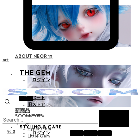
ABOUT NEOR 13
Cart
THE GEM
ログイン
お知らせ
X
サポート
旧ストア
新商品
SOOM EYES
全て見る
ドール
STYLING & CARE
Hyper Gem
0
¥
0
ログイン
Little Gem