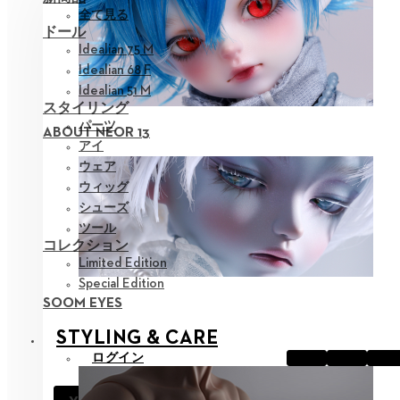
全て見る
ドール
Idealian 75 M
Idealian 68 F
Idealian 51 M
スタイリング
パーツ
ABOUT NEOR 13
アイ
ウェア
ウィッグ
シューズ
ツール
コレクション
Limited Edition
Special Edition
SOOM EYES
STYLING & CARE
ログイン
お知らせ