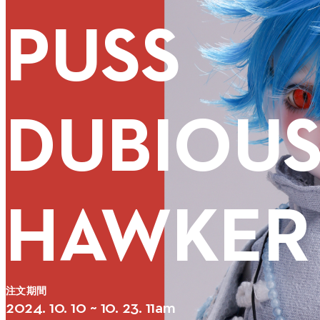
PUSS
DUBIOU
HAWKER
注文期間
2024. 10. 10 ~ 10. 23. 11am