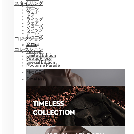
スタイリング
アイ
パーツ
ウェア
アイ
ウィッグ
ウェア
シューズ
ウィッグ
ツール
シューズ
コレクション
ツール
Alter
コレクション
Vestige
Limited Edition
Poetic Prose
Special Edition
Nocturne Parade
Myz GEM
Timeless