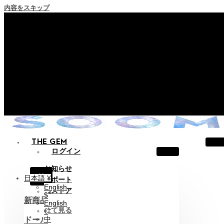
内容をスキップ
+ ポイント消滅ポリシー施行のご案内
+ 利用規約改正の事前案内（2026年6月13日施行）
+ NEW Nocturneパレードコレクションをご確認ください。
+ NEW Vestigeコレクションをご確認ください。
+ NEW Alterコレクションをご確認ください。
THE GEM
ログイン
お知らせ
X
日本語 ¥
サポート
English
旧ストア
$
新商品
English
全て見る
€
中
ドール