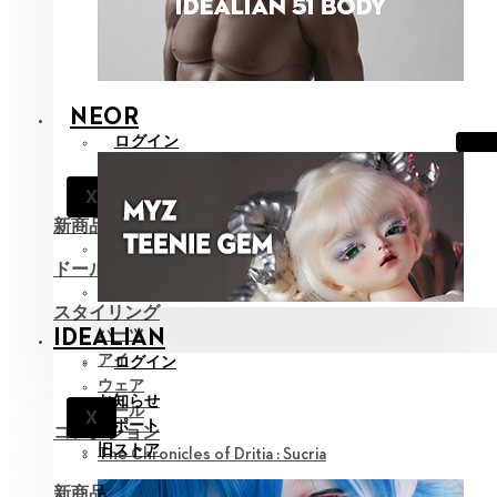
NEOR
ログイン
お知らせ
X
サポート
新商品
全て見る
ドール
Neor 13
スタイリング
パーツ
IDEALIAN
アイ
ログイン
ウェア
お知らせ
ツール
X
サポート
コレクション
旧ストア
The Chronicles of Dritia : Sucria
新商品