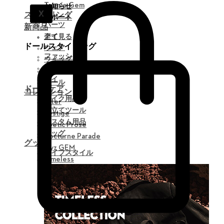
Teenie Gem
お知らせ
X
スタイリング
サポート
パーツ
新商品
アイ
全て見る
ドールスタイリング
ウェア
ファッション
ウィッグ
ウィッグ
シューズ
アイ
ツール
ドールケア
コレクション
メイク用品
Alter
組立てツール
Vestige
カスタム用品
Poetic Prose
バッグ
Nocturne Parade
グッズ
Myz GEM
ライフスタイル
Timeless