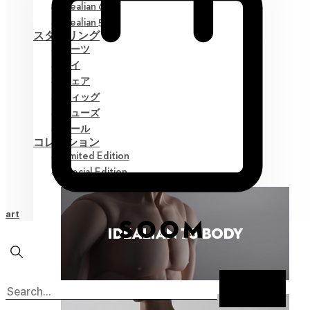
Idealian 68 F
Idealian 51 M
スタイリング
パーツ
アイ
ウェア
ウィッグ
シューズ
ツール
コレクション
Limited Edition
Special Edition
Cart