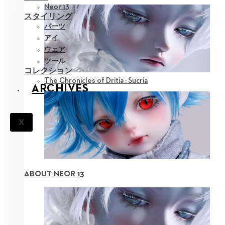
Neor 13
スタイリング
パーツ
アイ
ウェア
ツール
コレクション
The Chronicles of Dritia : Sucria
ARCHIVES
X
ABOUT NEOR 13