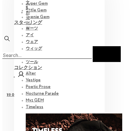
文
Hyper Gem
$
Little Gem
한
Teenie Gem
국
スタイリング
어
￦
パーツ
アイ
ウェア
ウィッグ
シューズ
ツール
コレクション
Alter
Vestige
Poetic Prose
Nocturne Parade
0
¥
0
Myz GEM
Timeless