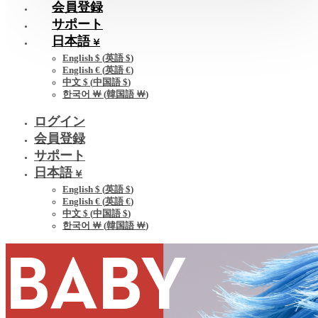
会員登録
サポート
日本語 ¥
English $
(
英語 $
)
English €
(
英語 €
)
中文 $
(
中国語 $
)
한국어 ￦
(
韓国語 ￦
)
ログイン
会員登録
サポート
日本語 ¥
English $
(
英語 $
)
English €
(
英語 €
)
中文 $
(
中国語 $
)
한국어 ￦
(
韓国語 ￦
)
BABY