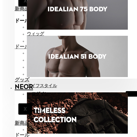
X
サポート
新商品
全て見る
ドールスタイリング
ファッション
ウィッグ
アイ
ドールケア
メイク用品
組立てツール
カスタム用品
バッグ
グッズ
ライフスタイル
NEOR
ログイン
お知らせ
X
サポート
新商品
全て見る
ドール