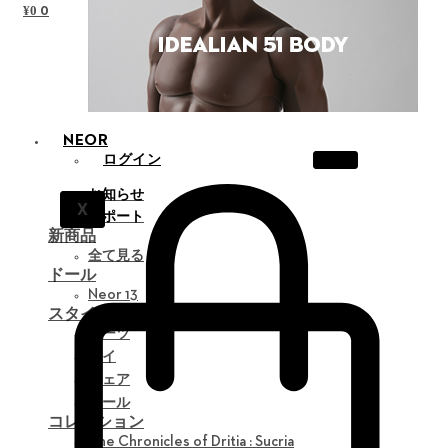
0
¥
0
NEOR
ログイン
お知らせ
X
サポート
新商品
全て見る
ドール
Neor 13
スタイリング
パーツ
アイ
ウェア
ツール
コレクション
The Chronicles of Dritia : Sucria