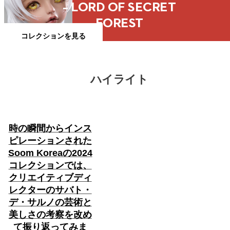
– LORD OF SECRET
FOREST
コレクションを見る
ハイライト
時の瞬間からインス
ピレーションされた
Soom Koreaの2024
コレクションでは、
クリエイティブディ
レクターのサバト・
デ・サルノの芸術と
美しさの考察を改め
て振り返ってみま