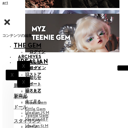
Cart
コンテンツの編集
THE GEM
ログイン
ARCHIVES
IDEALIAN
お知らせ
X
ログイン
サポート
旧ストア
X
お知らせ
X
サポート
新商品
旧ストア
全て見る
新商品
ドール
全て見る
Hyper Gem
ドール
Little Gem
Idealian 75 M
Teenie Gem
Idealian 68 F
スタイリング
Idealian 51 M
パーツ