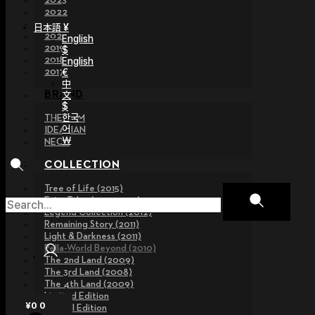
2023
2022
2021
日本語 ¥
2020
English
2019
$
2018
English
€
2017
中
文
BRAND
$
한국
THE GEM
어
IDEALIAN
￦
NEOR
COLLECTION
Tree of Life (2015)
Fairy Tales (2013~2015)
Legend Collection (2012)
Remaining Story (2011)
Light & Darkness (2011)
Pella-World Beyond (2010)
The 2nd Land (2009)
The 3rd Land (2008)
The 4th Land (2009)
Limited Edition
¥
0
0
Special Edition