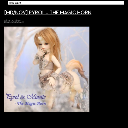
THE GEM
[MD/NOV] PYROL – THE MAGIC HORN
続きを読む »