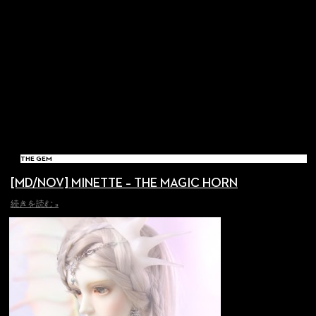
THE GEM
[MD/NOV] MINETTE – THE MAGIC HORN
続きを読む »