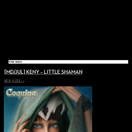
THE GEM
[MD/JUL] KENY – LITTLE SHAMAN
続きを読む »