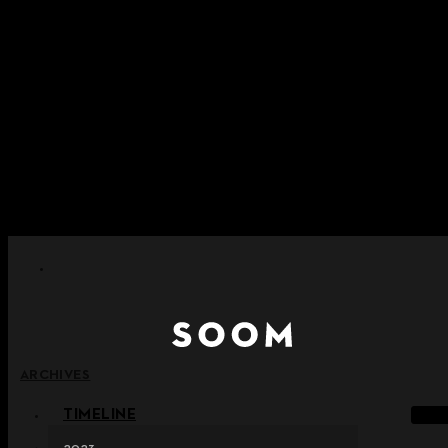
内容をスキップ
+ ポイント消滅ポリシー施行のご案内
+ 利用規約改正の事前案内（2026年6月13日施行）
+ NEW Nocturneパレードコレクションをご確認ください。
+ NEW Vestigeコレクションをご確認ください。
+ NEW Alterコレクションをご確認ください。
ARCHIVES
TIMELINE