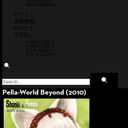
한국어 ￦
(
韓国語 ￦
)
ログイン
会員登録
サポート
日本語 ¥
English $
(
英語 $
)
English €
(
英語 €
)
中文 $
(
中国語 $
)
한국어 ￦
(
韓国語 ￦
)
Pella-World Beyond (2010)