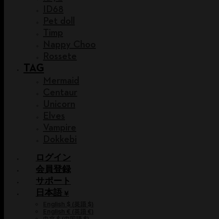
ID68
Pet doll
Timp
Nappy Choo
Rossete
TAG
Mermaid
Centaur
Unicorn
Elves
Vampire
Dokkebi
ログイン
会員登録
サポート
日本語 ¥
English $
(
英語 $
)
English €
(
英語 €
)
中文 $
(
中国語 $
)