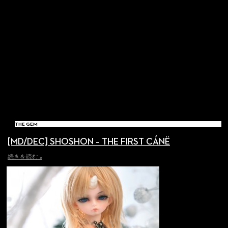
THE GEM
[MD/DEC] SHOSHON – THE FIRST CÁNË
続きを読む »