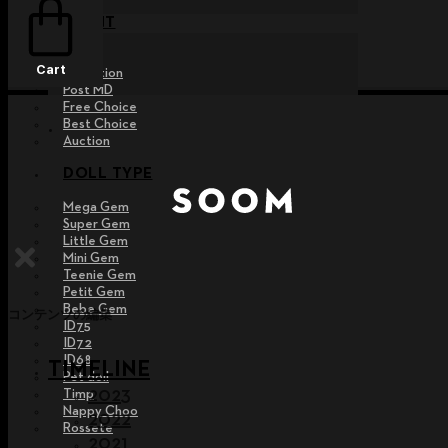
EVENT
Raffle
Cart
Exhibition
Post MD
Free Choice
Best Choice
Auction
DOLL TYPE
Mega Gem
Super Gem
Little Gem
Mini Gem
Teenie Gem
Petit Gem
Bebe Gem
コンテンツの編集
ID75
ID72
ID68
TIMELINE
Pet doll
2023
Timp
Nappy Choo
2022
Rossete
2021