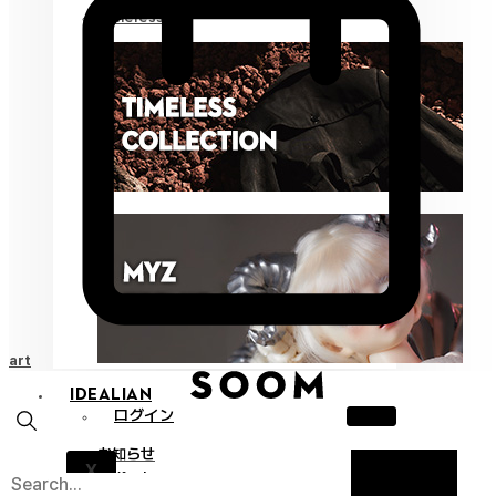
Timeless
Cart
IDEALIAN
ログイン
お知らせ
X
サポート