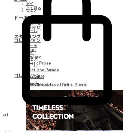
アイ
全て見る
ウェア
ウィッグ
ドール
シューズ
Neor 13
ツール
スタイリング
コレクション
パーツ
Alter
アイ
Vestige
ウェア
Poetic Prose
ツール
Nocturne Parade
コレクション
Myz GEM
Timeless
The Chronicles of Dritia : Sucria
Cart