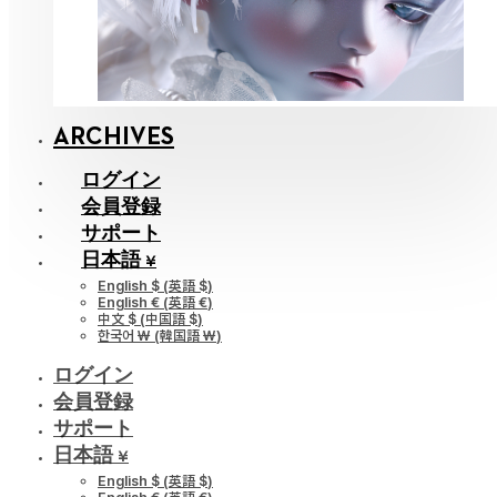
ARCHIVES
ログイン
会員登録
サポート
日本語 ¥
English $
(
英語 $
)
English €
(
英語 €
)
中文 $
(
中国語 $
)
한국어 ￦
(
韓国語 ￦
)
ログイン
会員登録
サポート
日本語 ¥
English $
(
英語 $
)