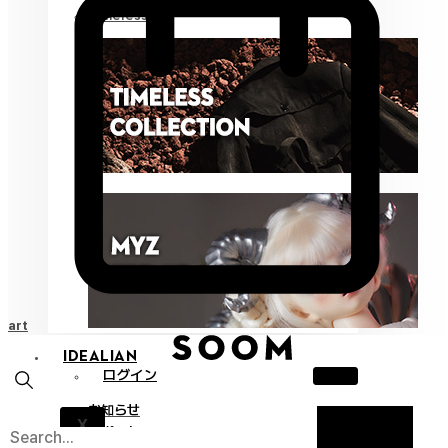
Timeless
Cart
IDEALIAN
ログイン
お知らせ
X
サポート