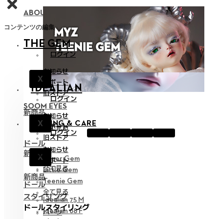
ABOUT NEOR 13
コンテンツの編集
THE GEM
ログイン
お知らせ
X
サポート
IDEALIAN
旧ストア
ログイン
SOOM EYES
新商品
お知らせ
X
STYLING & CARE
サポート
全て見る
ログイン
旧ストア
ドール
お知らせ
新商品
X
Hyper Gem
サポート
全て見る
Little Gem
新商品
Teenie Gem
ドール
全て見る
スタイリング
Idealian 75 M
ドールスタイリング
Idealian 68 F
パーツ