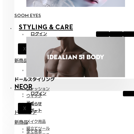
SOOM EYES
STYLING & CARE
ログイン
お知らせ
X
サポート
新商品
全て見る
ドールスタイリング
NEOR
ファッション
ログイン
ウィッグ
アイ
お知らせ
X
サポート
ドールケア
メイク用品
新商品
組立てツール
全て見る