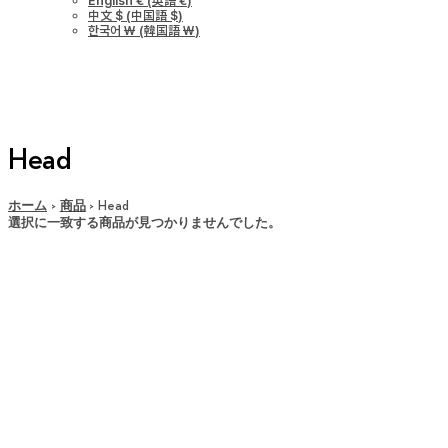
English €
(
英語 €
)
中文 $
(
中国語 $
)
한국어 ￦
(
韓国語 ￦
)
Head
ホーム
商品
Head
選択に一致する商品が見つかりませんでした。