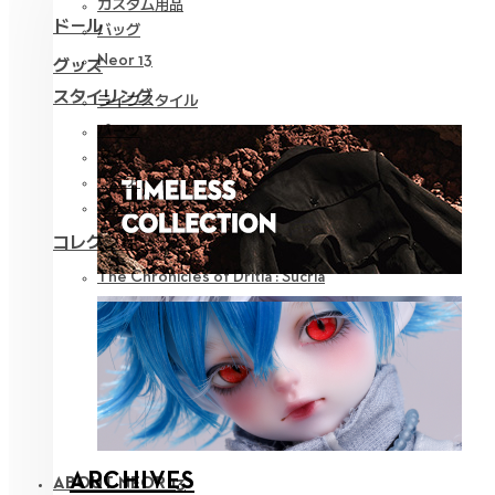
カスタム用品
ドール
バッグ
Neor 13
グッズ
スタイリング
ライフスタイル
パーツ
アイ
ウェア
ツール
コレクション
The Chronicles of Dritia : Sucria
ARCHIVES
ABOUT NEOR 13