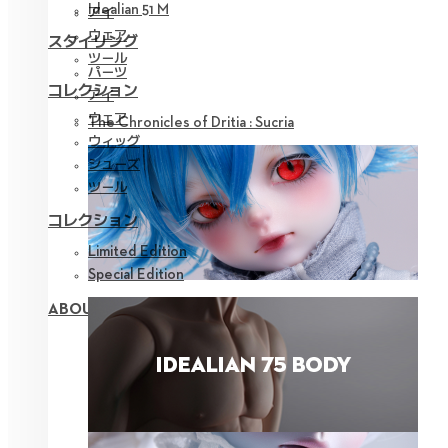
Idealian 51 M
アイ
ウェア
スタイリング
ツール
パーツ
コレクション
アイ
ウェア
The Chronicles of Dritia : Sucria
ウィッグ
シューズ
ツール
コレクション
Limited Edition
Special Edition
ABOUT NEOR 13