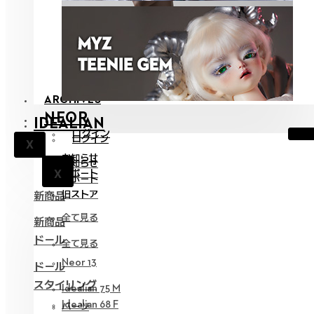
ARCHIVES
NEOR
IDEALIAN
ログイン
ログイン
X
お知らせ
お知らせ
X
サポート
X
サポート
旧ストア
新商品
全て見る
新商品
ドール
全て見る
Neor 13
ドール
スタイリング
Idealian 75 M
Idealian 68 F
パーツ