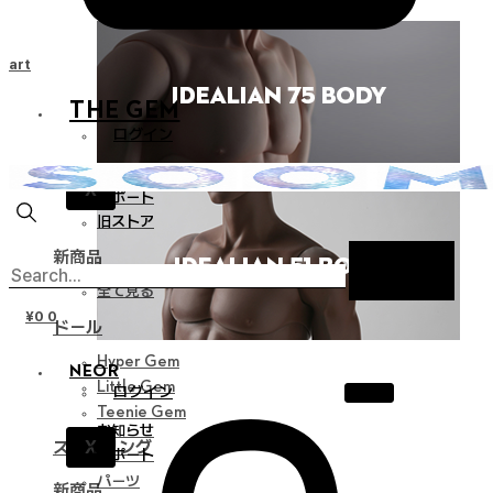
Cart
THE GEM
ログイン
お知らせ
X
サポート
旧ストア
新商品
全て見る
¥
0
0
ドール
Hyper Gem
NEOR
Little Gem
ログイン
Teenie Gem
お知らせ
X
スタイリング
サポート
パーツ
新商品