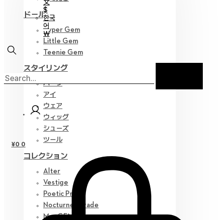
文
$
ドール
한국
어
Hyper Gem
￦
Little Gem
Teenie Gem
スタイリング
パーツ
アイ
ウェア
ウィッグ
シューズ
ツール
¥
0
0
コレクション
Alter
Vestige
Poetic Prose
Nocturne Parade
Myz GEM