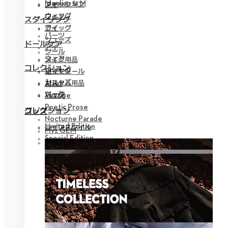
Idealian 51 M
ファッション
アイ
ウィッグ
ウェア
スタイリング
アイ
ウィッグ
パーツ
シューズ
ドールケア
アイ
ツール
ウェア
メイク用品
コレクション
ウィッグ
組立てツール
シューズ
カスタム用品
Alter
ツール
バッグ
Vestige
Poetic Prose
コレクション
グッズ
Nocturne Parade
Limited Edition
ライフスタイル
Myz GEM
Special Edition
Timeless