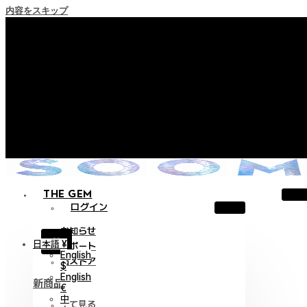
内容をスキップ
+ ポイント消滅ポリシー施行のご案内
+ 利用規約改正の事前案内（2026年6月13日施行）
+ NEW Nocturneパレードコレクションをご確認ください。
+ NEW Vestigeコレクションをご確認ください。
+ NEW Alterコレクションをご確認ください。
THE GEM
ログイン
お知らせ
X
日本語 ¥
サポート
English
旧ストア
$
English
新商品
€
中
全て見る