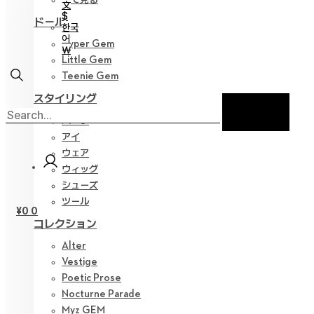
文
$
ドール
한국
어
Hyper Gem
￦
Little Gem
Teenie Gem
スタイリング
パーツ
アイ
ウェア
ウィッグ
シューズ
ツール
¥
0
0
コレクション
Alter
Vestige
Poetic Prose
Nocturne Parade
Myz GEM