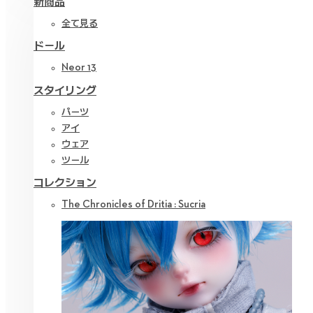
新商品
全て見る
ドール
Neor 13
スタイリング
パーツ
アイ
ウェア
ツール
コレクション
The Chronicles of Dritia : Sucria