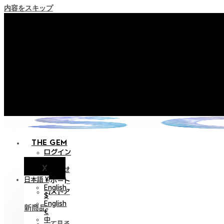
内容をスキップ
+ ポイント消滅ポリシー
+ 利用規約改正の事前案内（202
+ NEW Nocturneパレードコレ
+ NEW Vestigeコレクシ
+ NEW Alterコレクショ
THE GEM
ログイン
X
お知らせ
日本語 ¥
サポート
English
旧ストア
$
English
新商品
€
中
全て見る