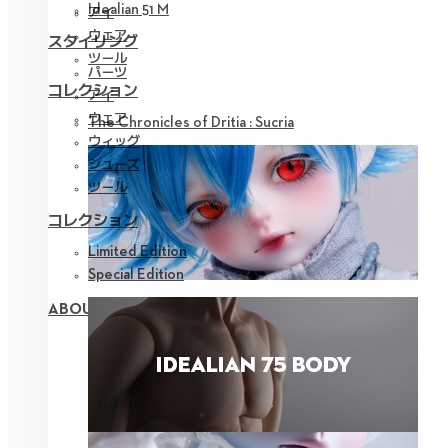
Idealian 51 M
アイ
ウェア
スタイリング
ツール
パーツ
コレクション
アイ
ウェア
The Chronicles of Dritia : Sucria
ウィッグ
シューズ
ツール
コレクション
Limited Edition
Special Edition
ABOUT NEOR 13