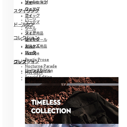
Idealian 51 M
ファッション
アイ
ウィッグ
ウェア
スタイリング
アイ
ウィッグ
パーツ
シューズ
ドールケア
アイ
ツール
ウェア
メイク用品
コレクション
ウィッグ
組立てツール
シューズ
カスタム用品
Alter
ツール
バッグ
Vestige
Poetic Prose
コレクション
グッズ
Nocturne Parade
Limited Edition
ライフスタイル
Myz GEM
Special Edition
Timeless