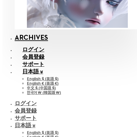
ARCHIVES
ログイン
会員登録
サポート
日本語 ¥
English $
(
英語 $
)
English €
(
英語 €
)
中文 $
(
中国語 $
)
한국어 ￦
(
韓国語 ￦
)
ログイン
会員登録
サポート
日本語 ¥
English $
(
英語 $
)