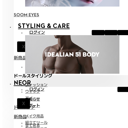
SOOM EYES
STYLING & CARE
ログイン
お知らせ
X
サポート
新商品
全て見る
ドールスタイリング
NEOR
ファッション
ログイン
ウィッグ
アイ
お知らせ
X
サポート
ドールケア
メイク用品
新商品
組立てツール
全て見る