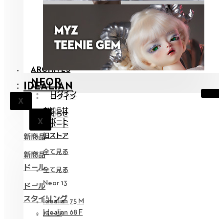
ARCHIVES
NEOR
IDEALIAN
ログイン
ログイン
X
お知らせ
お知らせ
X
サポート
X
サポート
旧ストア
新商品
全て見る
新商品
ドール
全て見る
Neor 13
ドール
スタイリング
Idealian 75 M
Idealian 68 F
パーツ