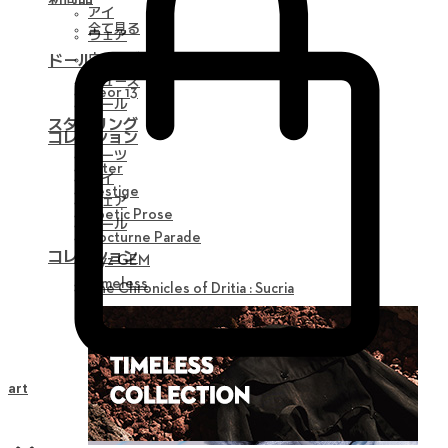
アイ
全て見る
ウェア
ウィッグ
ドール
シューズ
Neor 13
ツール
スタイリング
コレクション
パーツ
Alter
アイ
Vestige
ウェア
Poetic Prose
ツール
Nocturne Parade
コレクション
Myz GEM
Timeless
The Chronicles of Dritia : Sucria
Cart