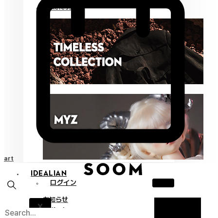
Timeless
Cart
IDEALIAN
ログイン
お知らせ
X
サポート