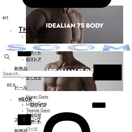
Cart
THE GEM
ログイン
お知らせ
X
サポート
旧ストア
新商品
全て見る
¥
0
0
ドール
Hyper Gem
NEOR
Little Gem
ログイン
Teenie Gem
お知らせ
X
スタイリング
サポート
パーツ
新商品