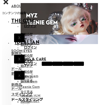
ABOUT NEOR 13
コンテンツの編集
THE GEM
ログイン
お知らせ
X
サポート
IDEALIAN
旧ストア
ログイン
SOOM EYES
新商品
お知らせ
X
STYLING & CARE
サポート
全て見る
ログイン
旧ストア
ドール
お知らせ
新商品
X
Hyper Gem
サポート
全て見る
Little Gem
新商品
Teenie Gem
ドール
全て見る
スタイリング
Idealian 75 M
ドールスタイリング
Idealian 68 F
パーツ