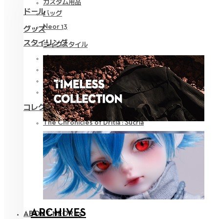
カスタム用品
ドール
バッグ
Neor 13
グッズ
スタイリング
ライフスタイル
パーツ
アイ
ウェア
ツール
コレクション
The Chronicles of Dritia : Sucria
ARCHIVES
ABOUT NEOR 13