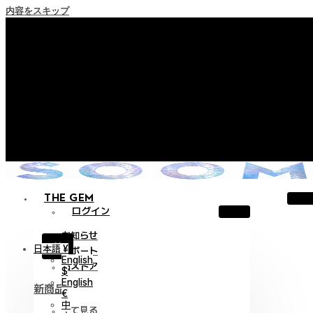
内容をスキップ
+ ポイント消滅ポリシー施行のご案内
+ 利用規約改正の事前案内（2026年6月13日施行）
+ NEW Nocturneパレードコレクションをご確認ください。
+ NEW Vestigeコレクションをご確認ください。
+ NEW Alterコレクションをご確認ください。
THE GEM
ログイン
お知らせ
X
日本語 ¥
サポート
English
旧ストア
$
English
新商品
€
中
全て見る