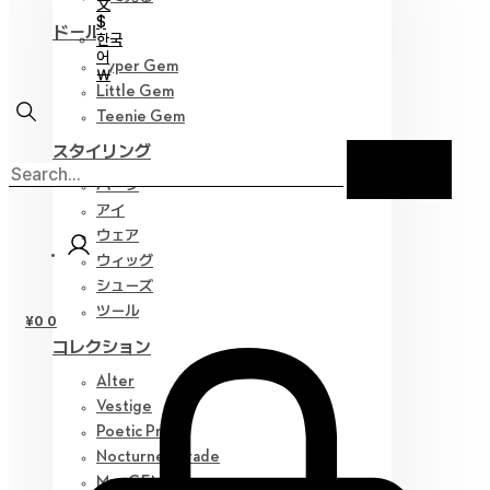
文
$
ドール
한국
어
Hyper Gem
￦
Little Gem
Teenie Gem
スタイリング
パーツ
アイ
ウェア
ウィッグ
シューズ
ツール
¥
0
0
コレクション
Alter
Vestige
Poetic Prose
Nocturne Parade
Myz GEM