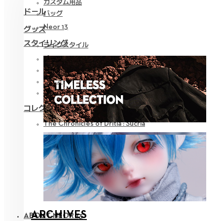
カスタム用品
ドール
バッグ
Neor 13
グッズ
スタイリング
ライフスタイル
パーツ
アイ
ウェア
ツール
コレクション
The Chronicles of Dritia : Sucria
ARCHIVES
ABOUT NEOR 13