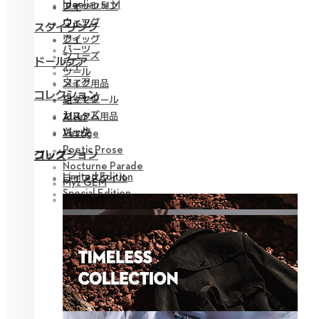
Idealian 51 M
ファッション
アイ
ウィッグ
ウェア
スタイリング
アイ
ウィッグ
パーツ
シューズ
ドールケア
アイ
ツール
ウェア
メイク用品
コレクション
ウィッグ
組立てツール
シューズ
カスタム用品
Alter
ツール
バッグ
Vestige
Poetic Prose
コレクション
グッズ
Nocturne Parade
Limited Edition
ライフスタイル
Myz GEM
Special Edition
Timeless