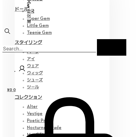
文
$
ドール
한국
어
Hyper Gem
￦
Little Gem
Teenie Gem
スタイリング
パーツ
アイ
ウェア
ウィッグ
シューズ
ツール
¥
0
0
コレクション
Alter
Vestige
Poetic Prose
Nocturne Parade
Myz GEM