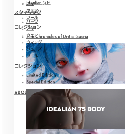
Idealian 51 M
アイ
ウェア
スタイリング
ツール
パーツ
コレクション
アイ
ウェア
The Chronicles of Dritia : Sucria
ウィッグ
シューズ
ツール
コレクション
Limited Edition
Special Edition
ABOUT NEOR 13