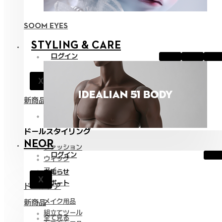
SOOM EYES
STYLING & CARE
ログイン
お知らせ
X
サポート
新商品
全て見る
ドールスタイリング
NEOR
ファッション
ログイン
ウィッグ
アイ
お知らせ
X
サポート
ドールケア
メイク用品
新商品
組立てツール
全て見る