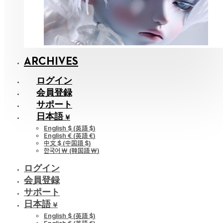
ARCHIVES
ログイン
会員登録
サポート
日本語 ¥
English $
(
英語 $
)
English €
(
英語 €
)
中文 $
(
中国語 $
)
한국어 ￦
(
韓国語 ￦
)
ログイン
会員登録
サポート
日本語 ¥
English $
(
英語 $
)