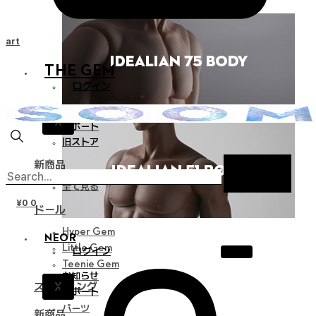
Cart
THE GEM
ログイン
お知らせ
X
サポート
旧ストア
新商品
全て見る
¥
0
0
ドール
Hyper Gem
NEOR
Little Gem
ログイン
Teenie Gem
お知らせ
X
スタイリング
サポート
パーツ
新商品