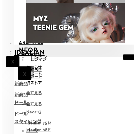
ARCHIVES
NEOR
IDEALIAN
ログイン
ログイン
X
お知らせ
お知らせ
X
サポート
X
サポート
旧ストア
新商品
全て見る
新商品
ドール
全て見る
Neor 13
ドール
スタイリング
Idealian 75 M
Idealian 68 F
パーツ