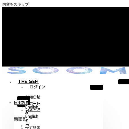
内容をスキップ
+ ポイント消滅ポリシー施行のご案内
+ 利用規約改正の事前案内（2026年6月13日施行）
+ NEW Nocturneパレードコレクションをご確認ください。
+ NEW Vestigeコレクションをご確認ください。
+ NEW Alterコレクションをご確認ください。
THE GEM
ログイン
お知らせ
X
日本語 ¥
サポート
English
旧ストア
$
English
新商品
€
中
全て見る