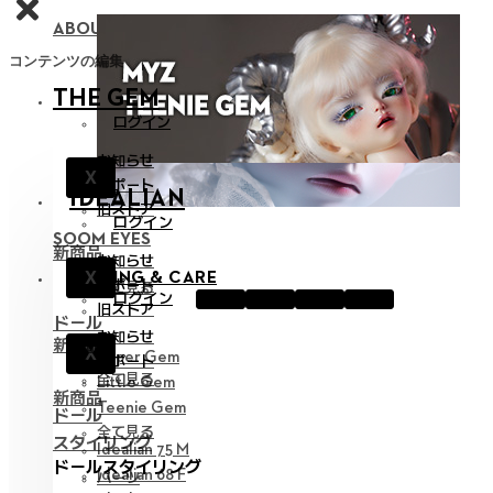
ABOUT NEOR 13
コンテンツの編集
THE GEM
ログイン
お知らせ
X
サポート
IDEALIAN
旧ストア
ログイン
SOOM EYES
新商品
お知らせ
X
STYLING & CARE
サポート
全て見る
ログイン
旧ストア
ドール
お知らせ
新商品
X
Hyper Gem
サポート
全て見る
Little Gem
新商品
Teenie Gem
ドール
全て見る
スタイリング
Idealian 75 M
ドールスタイリング
Idealian 68 F
パーツ