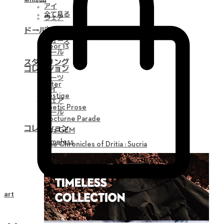
アイ
全て見る
ウェア
ウィッグ
ドール
シューズ
Neor 13
ツール
スタイリング
コレクション
パーツ
Alter
アイ
Vestige
ウェア
Poetic Prose
ツール
Nocturne Parade
コレクション
Myz GEM
Timeless
The Chronicles of Dritia : Sucria
Cart