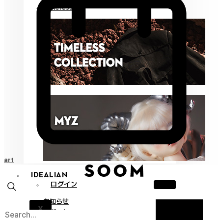
Timeless
Cart
IDEALIAN
ログイン
お知らせ
X
サポート