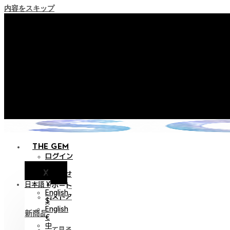
内容をスキップ
+ ポイント消滅ポリシー
+ 利用規約改正の事前案内（202
+ NEW Nocturneパレードコレ
+ NEW Vestigeコレクシ
+ NEW Alterコレクショ
THE GEM
ログイン
X
お知らせ
日本語 ¥
サポート
English
旧ストア
$
English
新商品
€
中
全て見る