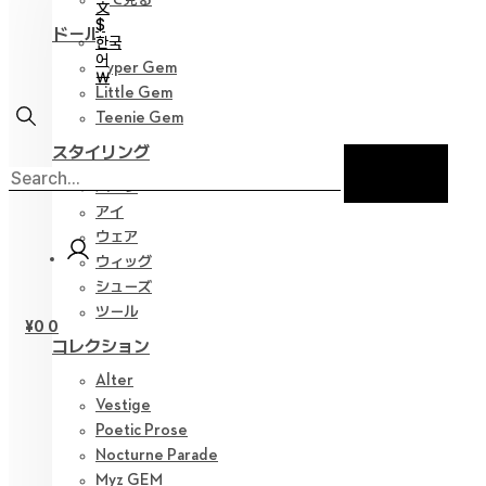
文
$
ドール
한국
어
Hyper Gem
￦
Little Gem
Teenie Gem
スタイリング
パーツ
アイ
ウェア
ウィッグ
シューズ
ツール
¥
0
0
コレクション
Alter
Vestige
Poetic Prose
Nocturne Parade
Myz GEM