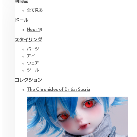
新商品
全て見る
ドール
Neor 13
スタイリング
パーツ
アイ
ウェア
ツール
コレクション
The Chronicles of Dritia : Sucria