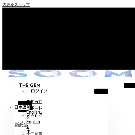
内容をスキップ
+ ポイント消滅ポリシー施行のご案内
+ 利用規約改正の事前案内（2026年6月13日施行）
+ NEW Nocturneパレードコレクションをご確認ください。
+ NEW Vestigeコレクションをご確認ください。
+ NEW Alterコレクションをご確認ください。
THE GEM
ログイン
お知らせ
X
日本語 ¥
サポート
English
旧ストア
$
English
新商品
€
中
全て見る