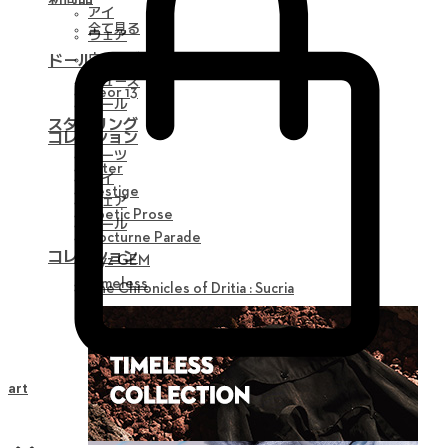
アイ
全て見る
ウェア
ウィッグ
ドール
シューズ
Neor 13
ツール
スタイリング
コレクション
パーツ
Alter
アイ
Vestige
ウェア
Poetic Prose
ツール
Nocturne Parade
コレクション
Myz GEM
Timeless
The Chronicles of Dritia : Sucria
Cart