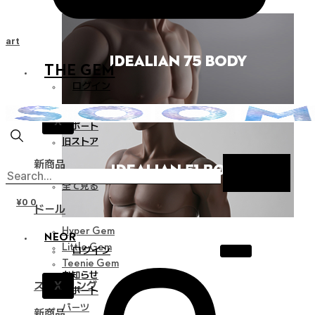
Cart
THE GEM
ログイン
お知らせ
X
サポート
旧ストア
新商品
全て見る
¥
0
0
ドール
Hyper Gem
NEOR
Little Gem
ログイン
Teenie Gem
お知らせ
X
スタイリング
サポート
パーツ
新商品