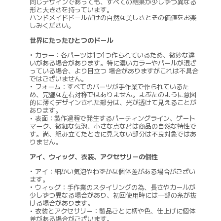
同じデザインであっても、すべての結果が少しずつ異なる
形と大きさを持っています。
ハンドメイドドールだけの自然な美しさとその価値をお楽
しみください。
世界にたったひとつのドール
• カラー：各パーツは1つ1つ作られているため、微妙な違
いがある場合があります。特に濃いカラーやパールが混ざ
っている場合、より目立つ 場合がありますがこれは不具合
ではございません。
• フォーム：すべてのパーツが手作業で作られているた
め、完璧な左右対称ではありません。まぶたのように意図
的に薄くデザインされた部分は、光が透けて見えることが
あります。
• 表面：製作過程で発生するパーティングライン、ゲート
マーク、微細な気泡、小さな点などは商品の自然な特性で
す。尚、組み立てたときに見えない部分は不良対象ではあ
りません。
アイ、ウィッグ、衣装、アクセサリーの個性
• アイ：細かい気泡やわずかな個体差がある場合がござい
ます。
• ウィッグ：手作業のスタイリングの為、長さやカールが
少しずつ異なる場合があり、初回使用時には一部の糸が抜
ける場合があります。
• 衣装とアクセサリー：製品ごとに柄や色、仕上げに個体
差がある場合がございます。