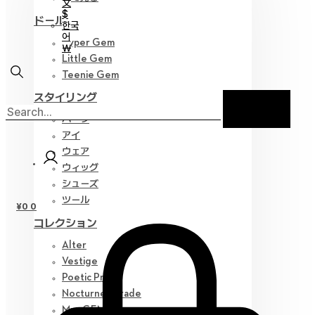
文
$
ドール
한국
어
Hyper Gem
￦
Little Gem
Teenie Gem
スタイリング
パーツ
アイ
ウェア
ウィッグ
シューズ
ツール
¥
0
0
コレクション
Alter
Vestige
Poetic Prose
Nocturne Parade
Myz GEM