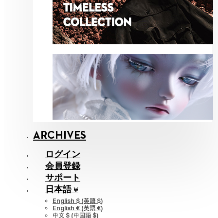
ARCHIVES
ログイン
会員登録
サポート
日本語 ¥
English $
(
英語 $
)
English €
(
英語 €
)
中文 $
(
中国語 $
)