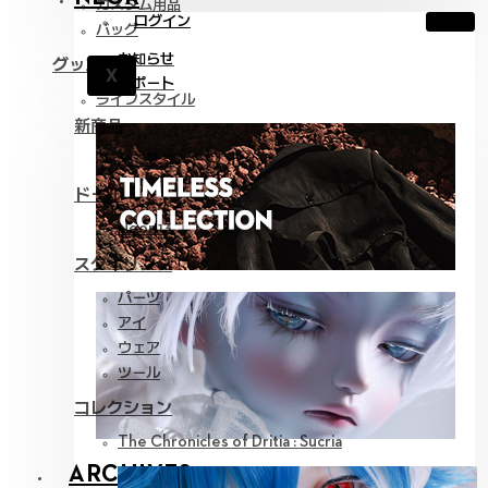
カスタム用品
ログイン
バッグ
お知らせ
グッズ
X
サポート
ライフスタイル
新商品
全て見る
ドール
Neor 13
スタイリング
パーツ
アイ
ウェア
ツール
コレクション
The Chronicles of Dritia : Sucria
ARCHIVES