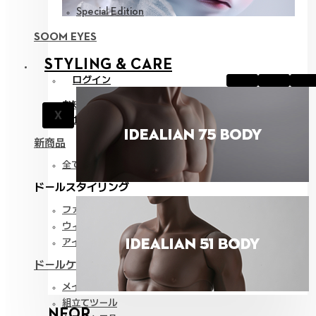
Special Edition
SOOM EYES
STYLING & CARE
ログイン
お知らせ
X
サポート
新商品
全て見る
ドールスタイリング
ファッション
ウィッグ
アイ
ドールケア
メイク用品
組立てツール
NEOR