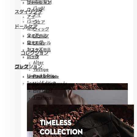
Idealian 51 M
ファッション
パーツ
ウィッグ
スタイリング
アイ
アイ
パーツ
ウェア
ドールケア
アイ
ウィッグ
ウェア
メイク用品
シューズ
ウィッグ
組立てツール
ツール
シューズ
カスタム用品
コレクション
ツール
バッグ
Alter
コレクション
グッズ
Vestige
Limited Edition
ライフスタイル
Poetic Prose
Special Edition
Nocturne Parade
Myz GEM
Timeless