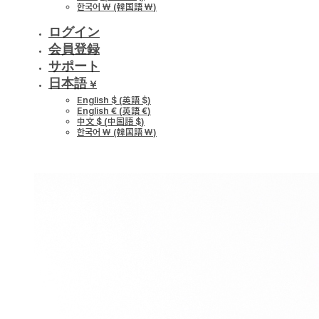
한국어 ￦
(
韓国語 ￦
)
ログイン
会員登録
サポート
日本語 ¥
English $
(
英語 $
)
English €
(
英語 €
)
中文 $
(
中国語 $
)
한국어 ￦
(
韓国語 ￦
)