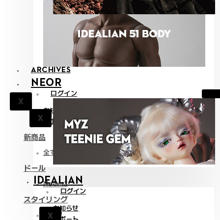
ARCHIVES
NEOR
ログイン
X
お知らせ
X
サポート
新商品
全て見る
ドール
IDEALIAN
Neor 13
ログイン
スタイリング
お知らせ
パーツ
X
サポート