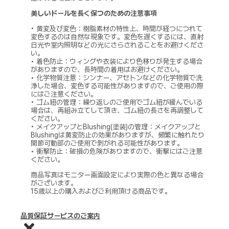
美しいドールを長く保つのための注意事項
• 黄変及び変色：樹脂素材の特性上、時間が経つにつれて
変色するのは自然な現象です。変色を遅くするには、直射
日光や室内照明などの光にさらされることをお避けくださ
い。
• 着色防止：ウィングや衣装により色移りが発生する場合
がありますので、長時間の着用はお避けください。
• 化学物質注意：シンナー、アセトンなどの化学物質で洗
浄した場合、変色する可能性がありますので、ご使用の際
にはご注意ください。
• ゴム紐の管理：繰り返しのご使用でゴム紐が緩んでいる
場合は、再組み立てして頂き、ゴム紐の長さを再調整して
ください。
• メイクアップとBlushing(塗装)の管理：メイクアップと
Blushingは黄変防止の効果がありますが、頻繁に触れたり
関節可動部のご使用で剝がれる可能性があります。
• 衝撃防止：破損の危険がありますので、衝撃にはご注意
ください。
商品写真はモニター画面設定により実際の色と異なる場合
がございます。
15歳以上の購入およびご利用頂ける商品です。
品質保証サービスのご案内