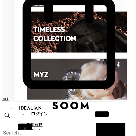
Timeless
Cart
IDEALIAN
ログイン
お知らせ
X
サポート