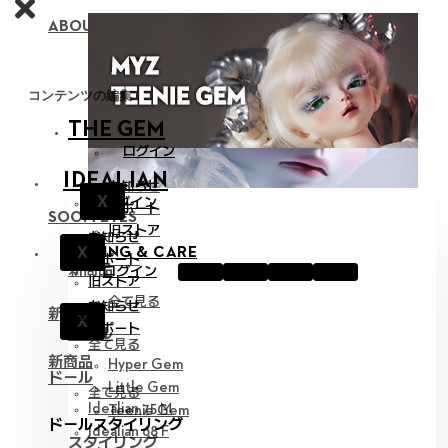
ABOUT NEOR 13
コンテンツの編集
THE GEM
ログイン
IDEALIAN
お知らせ
X
ログイン
サポート
SOOM EYES
旧ストア
お知らせ
X
STYLING & CARE
サポート
新商品
ログイン
旧ストア
全て見る
お知らせ
新商品
X
サポート
ドール
全て見る
新商品
Hyper Gem
ドール
Little Gem
全て見る
Idealian 75 M
Teenie Gem
ドールスタイリング
Idealian 68 F
スタイリング