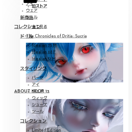
アイ
旧ストア
ウェア
新商品
ツール
コレクション
全て見る
ドール
The Chronicles of Dritia : Sucria
Idealian 75 M
Idealian 68 F
Idealian 51 M
スタイリング
パーツ
アイ
ウェア
ABOUT NEOR 13
ウィッグ
シューズ
ツール
コレクション
Limited Edition